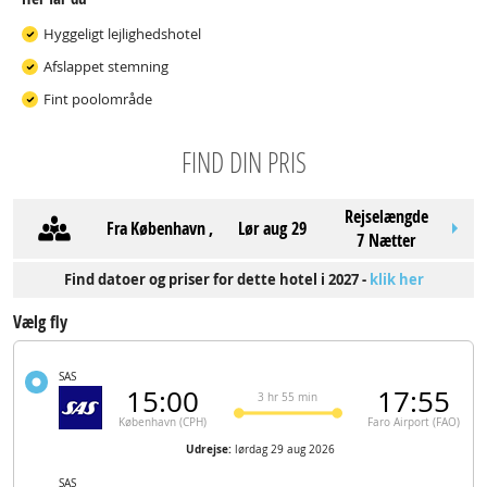
Hyggeligt lejlighedshotel
Afslappet stemning
Fint poolområde
FIND DIN PRIS
Rejselængde
Fra
København
,
lør aug 29
7 Nætter
Find datoer og priser for dette hotel i 2027 -
klik her
Vælg fly
SAS
15:00
17:55
3 hr 55 min
København (CPH)
Faro Airport (FAO)
Udrejse:
lørdag 29 aug 2026
SAS