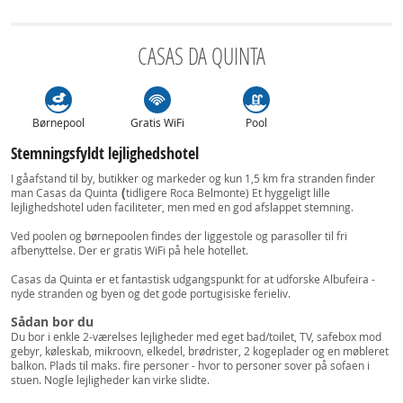
CASAS DA QUINTA
Børnepool
Gratis WiFi
Pool
Stemningsfyldt lejlighedshotel
I gåafstand til by, butikker og markeder og kun 1,5 km fra stranden finder
(
man Casas da Quinta
tidligere Roca Belmonte) Et hyggeligt lille
lejlighedshotel uden faciliteter, men med en god afslappet stemning.
Ved poolen og børnepoolen findes der liggestole og parasoller til fri
afbenyttelse. Der er gratis WiFi på hele hotellet.
Casas da Quinta er et fantastisk udgangspunkt for at udforske Albufeira -
nyde stranden og byen og det gode portugisiske ferieliv.
Sådan bor du
Du bor i enkle 2-værelses lejligheder med eget bad/toilet, TV, safebox mod
gebyr, køleskab, mikroovn, elkedel, brødrister, 2 kogeplader og en møbleret
balkon. Plads til maks. fire personer - hvor to personer sover på sofaen i
stuen. Nogle lejligheder kan virke slidte.