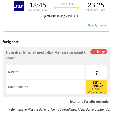
18:45
23:25
3 hr 40 min
Faro Airport (FAO)
København (CPH)
Hjemrejse:
lørdag 5 sep 2026
Fly oplysninger
Vælg hotel
2-værelses lejlighed med balkon/terrasse og udsigt til
1 tilbage
poolen
Nætter
7
BESTIL
6.998 kr
Uden pension
17.198 kr
(2 person(er))
Total pris for alle rejsende
Bemærk venligst at det er prisen på bestillingssiden, der er gældende.