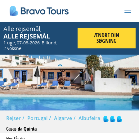
Alle rejsemål
,
ÆNDRE DIN
ALLE REJSEMÅL
SØGNING
1 uge
07-08-2026
Billund
,
,
,
2 voksne
Prev
Nex
Rejser
Portugal
Algarve
Albufeira
Casas da Quinta
Her får du