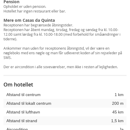
Pension
Opholdet er uden pension.
Hotellet har ingen restaurant eller bar.
Mere om
Casas da Quinta
Receptionen har begrænsede åbningstider.
Receptionen har åbent mandag, tirsdag, fredag og søndag fra kl. 10.00-
12.00 samt lørdag fra kl. 10.00-18.00 (med forbehold for småændringer i
tiderne).
Ankommer man uden for receptionens åbningstid, vil der være en
nøgleboks med ens nøgle og man får udleveret koden af sin rejseleder på
SMS.
Der er aircondition i alle soveværelser, men ikke i resten af lejligheden.
Om hotellet
Afstand til centrum
1 km
Afstand til lokalt centrum
200 m
Afstand til lufthavn
45 km
Afstand til strand
1,5 km
Aircondition
Ja