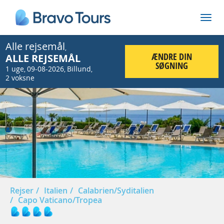
Alle rejsemål
,
ÆNDRE DIN
ALLE REJSEMÅL
SØGNING
1 uge
09-08-2026
Billund
,
,
,
2 voksne
Prev
Nex
Rejser
Italien
Calabrien/Syditalien
Capo Vaticano/Tropea