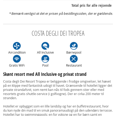
Total pris for alle rejsende
Bemærk venligst at det er prisen på bestillingssiden, der er gældende.
COSTA DEGLI DEI TROPEA
Aircondition
All Inclusive
Børnepool
Gratis WiFi
Pool
Restaurant
Skønt resort med All Inclusive og privat strand
Costa degli Dei Resort Tropea er beliggende i frodige omgivelser, let hævet
på en klippe med fantastisk udsigt til havet. Grænsende til hotellet ligger det
private strandafsnit, som nemt kan nås til fods gennem stier eller med
resortets gratis shuttle-service (i golfvogne). Der er cirka 200 meter til
stranden.
Hotellet er opbygget som en lille landsby og har en buffetrestaurant, hvor
du kan nyde din mad til en smuk panoramaudsigt på den udendørs terrasse.
Hotellet har to swimmingpools; en for voksne og en for børn samt en