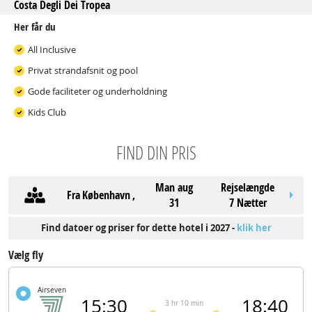
Costa Degli Dei Tropea
Her får du
All Inclusive
Privat strandafsnit og pool
Gode faciliteter og underholdning
Kids Club
FIND DIN PRIS
man aug
Rejselængde
Fra
København
,
31
7 Nætter
Find datoer og priser for dette hotel i 2027 -
klik her
Vælg fly
Airseven
15:30
18:40
3 hr 10 min