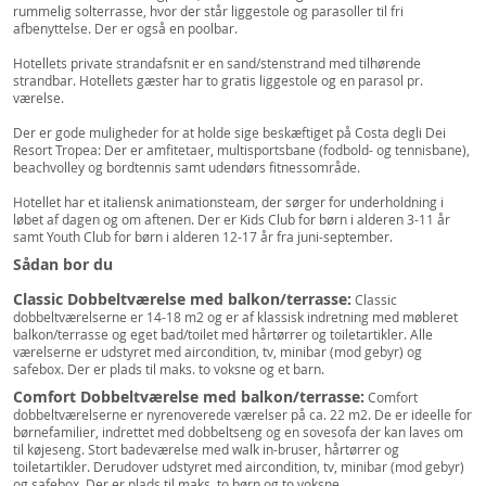
rummelig solterrasse, hvor der står liggestole og parasoller til fri
afbenyttelse. Der er også en poolbar.
Hotellets private strandafsnit er en sand/stenstrand med tilhørende
strandbar. Hotellets gæster har to gratis liggestole og en parasol pr.
værelse.
Der er gode muligheder for at holde sige beskæftiget på Costa degli Dei
Resort Tropea: Der er amfitetaer, multisportsbane (fodbold- og tennisbane),
beachvolley og bordtennis samt udendørs fitnessområde.
Hotellet har et italiensk animationsteam, der sørger for underholdning i
løbet af dagen og om aftenen. Der er Kids Club for børn i alderen 3-11 år
samt Youth Club for børn i alderen 12-17 år fra juni-september.
Sådan bor du
Classic Dobbeltværelse med balkon/terrasse:
Classic
dobbeltværelserne er 14-18 m2 og er af klassisk indretning med møbleret
balkon/terrasse og eget bad/toilet med hårtørrer og toiletartikler. Alle
værelserne er udstyret med aircondition, tv, minibar (mod gebyr) og
safebox. Der er plads til maks. to voksne og et barn.
Comfort Dobbeltværelse med balkon/terrasse:
Comfort
dobbeltværelserne er nyrenoverede værelser på ca. 22 m2. De er ideelle for
børnefamilier, indrettet med dobbeltseng og en sovesofa der kan laves om
til køjeseng. Stort badeværelse med walk in-bruser, hårtørrer og
toiletartikler. Derudover udstyret med aircondition, tv, minibar (mod gebyr)
og safebox. Der er plads til maks. to børn og to voksne.