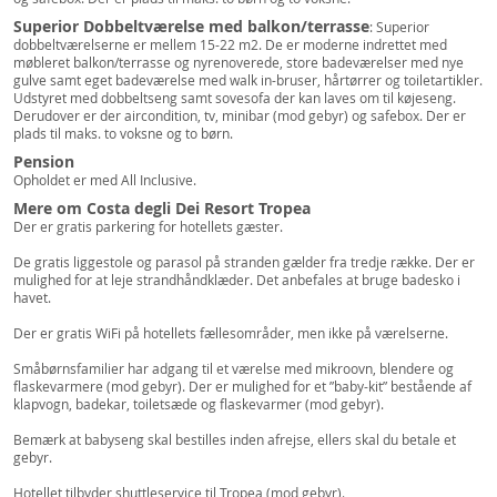
Superior Dobbeltværelse med balkon/terrasse
: Superior
dobbeltværelserne er mellem 15-22 m2. De er moderne indrettet med
møbleret balkon/terrasse og nyrenoverede, store badeværelser med nye
gulve samt eget badeværelse med walk in-bruser, hårtørrer og toiletartikler.
Udstyret med dobbeltseng samt sovesofa der kan laves om til køjeseng.
Derudover er der aircondition, tv, minibar (mod gebyr) og safebox. Der er
plads til maks. to voksne og to børn.
Pension
Opholdet er med All Inclusive.
Mere om Costa degli Dei Resort Tropea
Der er gratis parkering for hotellets gæster.
De gratis liggestole og parasol på stranden gælder fra tredje række. Der er
mulighed for at leje strandhåndklæder. Det anbefales at bruge badesko i
havet.
Der er gratis WiFi på hotellets fællesområder, men ikke på værelserne.
Småbørnsfamilier har adgang til et værelse med mikroovn, blendere og
flaskevarmere (mod gebyr). Der er mulighed for et ”baby-kit” bestående af
klapvogn, badekar, toiletsæde og flaskevarmer (mod gebyr).
Bemærk at babyseng skal bestilles inden afrejse, ellers skal du betale et
gebyr.
Hotellet tilbyder shuttleservice til Tropea (mod gebyr).