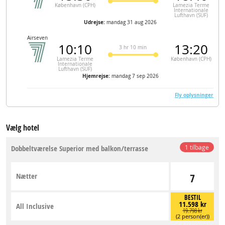
København (CPH)
Lamezia Terme
Internationale
Lufthavn (SUF)
Udrejse:
mandag 31 aug 2026
Airseven
10:10
13:20
3 hr 10 min
Lamezia Terme
København (CPH)
Internationale
Lufthavn (SUF)
Hjemrejse:
mandag 7 sep 2026
Fly oplysninger
Vælg hotel
Dobbeltværelse Superior med balkon/terrasse
1 tilbage
Nætter
7
BESTIL
11.598 kr
All Inclusive
19.798 kr
(2 person(er))