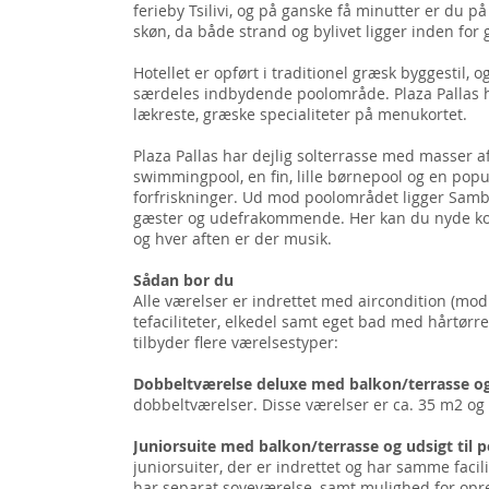
ferieby Tsilivi, og på ganske få minutter er du p
skøn, da både strand og bylivet ligger inden for 
Hotellet er opført i traditionel græsk byggestil,
særdeles indbydende poolområde. Plaza Pallas h
lækreste, græske specialiteter på menukortet.
Plaza Pallas har dejlig solterrasse med masser af
swimmingpool, en fin, lille børnepool og en pop
forfriskninger. Ud mod poolområdet ligger Samb
gæster og udefrakommende. Her kan du nyde kold
og hver aften er der musik.
Sådan bor du
Alle værelser er indrettet med aircondition (mod b
tefaciliteter, elkedel samt eget bad med hårtørrer
tilbyder flere værelsestyper:
Dobbeltværelse deluxe med balkon/terrasse o
dobbeltværelser. Disse værelser er ca. 35 m2 og h
Juniorsuite med balkon/terrasse og udsigt til p
juniorsuiter, der er indrettet og har samme faci
har separat soveværelse, samt mulighed for opre