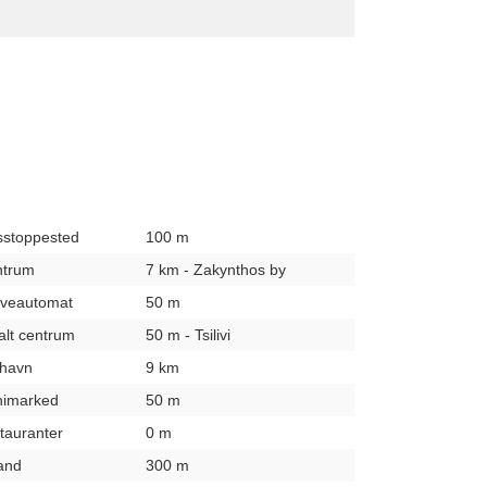
usstoppested
100 m
entrum
7 km - Zakynthos by
hæveautomat
50 m
kalt centrum
50 m - Tsilivi
fthavn
9 km
inimarked
50 m
stauranter
0 m
rand
300 m