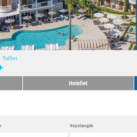
Tsilivi
Hotellet
o
Rejselængde