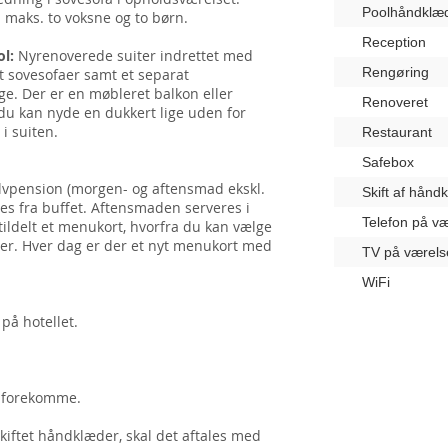
Poolhåndklæ
l maks. to voksne og to børn.
Reception
ol:
Nyrenoverede suiter indrettet med
Rengøring
t sovesofaer samt et separat
e. Der er en møbleret balkon eller
Renoveret
å du kan nyde en dukkert lige uden for
 i suiten.
Restaurant
Safebox
vpension (morgen- og aftensmad ekskl.
Skift af hånd
es fra buffet. Aftensmaden serveres i
Telefon på væ
tildelt et menukort, hvorfra du kan vælge
tter. Hver dag er der et nyt menukort med
TV på værels
WiFi
på hotellet.
øj forekomme.
kiftet håndklæder, skal det aftales med