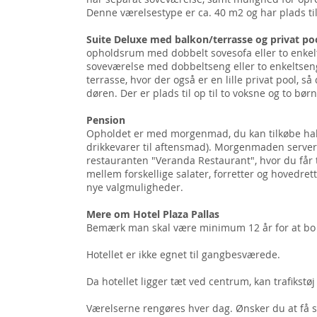
Denne værelsestype er ca. 40 m2 og har plads ti
Suite Deluxe med balkon/terrasse og privat po
opholdsrum med dobbelt sovesofa eller to enkel
soveværelse med dobbeltseng eller to enkeltseng
terrasse, hvor der også er en lille privat pool, s
døren. Der er plads til op til to voksne og to børn
Pension
Opholdet er med morgenmad, du kan tilkøbe hal
drikkevarer til aftensmad). Morgenmaden server
restauranten "Veranda Restaurant", hvor du får 
mellem forskellige salater, forretter og hovedre
nye valgmuligheder.
Mere om Hotel Plaza Pallas
Bemærk man skal være minimum 12 år for at bo 
Hotellet er ikke egnet til gangbesværede.
Da hotellet ligger tæt ved centrum, kan trafikst
Værelserne rengøres hver dag. Ønsker du at få s