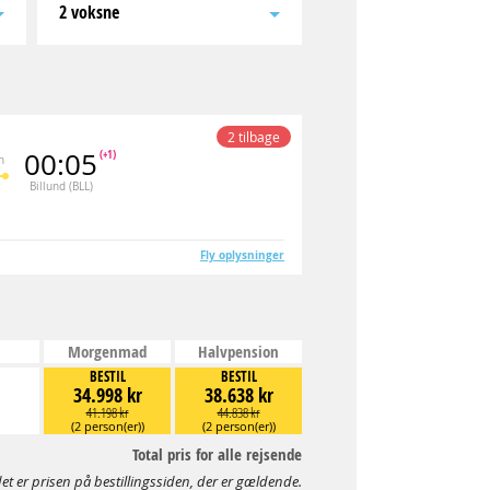
2 voksne
2 tilbage
00:05
(+1)
n
Billund (BLL)
Fly oplysninger
Morgenmad
Halvpension
BESTIL
BESTIL
34.998 kr
38.638 kr
41.198 kr
44.838 kr
(2 person(er))
(2 person(er))
Total pris for alle rejsende
et er prisen på bestillingssiden, der er gældende.