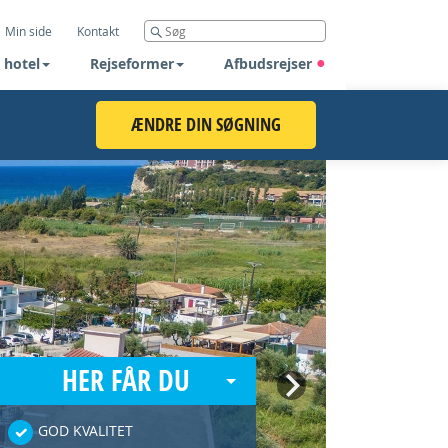
Min side
Kontakt
 hotel
Rejseformer
Afbudsrejser
ÆNDRE DIN SØGNING
HER FÅR DU
Next
GOD KVALITET