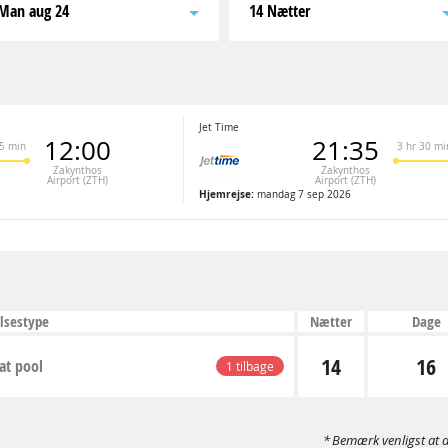
man aug 24
14 Nætter
Jet Time
12:00
21:35
35 min
3 hr 30 mi
Zakynthos
Zakynthos
Airport (ZTH)
Airport (ZTH)
Hjemrejse:
mandag 7 sep 2026
lsestype
Nætter
Dage
14
16
at pool
1 tilbage
Bemærk venligst at d