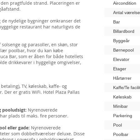
å den pragtfulde strand. Placeringen er
Aircondition
gåafstand.
Antal værelse
 og de nydelige bygninger omkranser det
Bar
yggelige restaurant har naturligvis de
Billardbord
Byggeår
 solsenge og parasoller, en skøn, stor
ulær poolbar, hvor du kan købe
Børnepool
uca Bar, som er åben for både hotellets
Elevator
e drikkevarer i hyggelige omgivelser,
Etager
Hårtørrer
etaling), TV, køleskab, kaffe- og
Kaffe/Te facili
. Der er gratis WiFi. Hotel Plaza Pallas
Køleskab
Minibar
g pooludsigt:
Nyrenoverede
ar plads til maks. fire personer.
Parkering
Pool
ool eller gade:
Nyrenoverede
liteter som dobbeltværelser deluxe. Disse
Poolbar
dning i sovesofa i opholdsværelset.