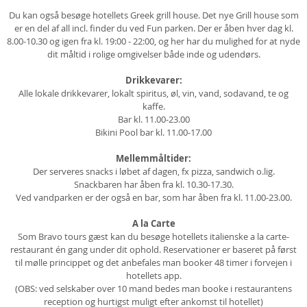
Du kan også besøge hotellets Greek grill house. Det nye Grill house som
er en del af all incl. finder du ved Fun parken. Der er åben hver dag kl.
8.00-10.30 og igen fra kl. 19:00 - 22:00, og her har du mulighed for at nyde
dit måltid i rolige omgivelser både inde og udendørs.
Drikkevarer:
Alle lokale drikkevarer, lokalt spiritus, øl, vin, vand, sodavand, te og
kaffe.
Bar kl. 11.00-23.00
Bikini Pool bar kl. 11.00-17.00
Mellemmåltider:
Der serveres snacks i løbet af dagen, fx pizza, sandwich o.lig.
Snackbaren har åben fra kl. 10.30-17.30.
Ved vandparken er der også en bar, som har åben fra kl. 11.00-23.00.
A la Carte
Som Bravo tours gæst kan du besøge hotellets italienske a la carte-
restaurant én gang under dit ophold. Reservationer er baseret på først
til mølle princippet og det anbefales man booker 48 timer i forvejen i
hotellets app.
(OBS: ved selskaber over 10 mand bedes man booke i restaurantens
reception og hurtigst muligt efter ankomst til hotellet)