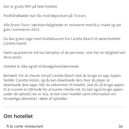
Der er gratis WiFi på hele hotellet.
Poolhåndklæder kan fås mod depositum på 10 euro.
Alle Bravo Tours' værelser/lejligheder er renoveret med bl.a. malet og nyt
gulv i sommeren 2022.
Du kan gratis tage med shuttlebussen fra Caretta Beach til søsterhotellet
Caretta Island.
Swim-up poolerne må kun benyttes af de personer, som har en lejlighed ved
disse pools.
Hotellet er ikke egnet til bevægelseshæmmede.
Bemærk: For at checke ind på Caretta Beach skal du bruge en app. Appen
hedder Caretta Hotels, og du kan downloade den, hvor du plejer at
downloade dine apps. Når du ankommer til hotellet, skal du så bruge appen
til at scanne en QR-kode for at kunne checke ind. Du kan også bruge appen
under dit ophold. Her er bl.a. et kort over hotellet samt information om
forskellige aktiviteter i løbet af opholdet.
Om hotellet
A la carte restaurant
Ja