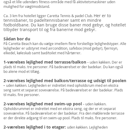
også et lille udendørs fitness-område med få aktivitetsmaskiner uden
mulighed for vægtmodstand.
Her er to
Ca. 3 km fra hotellet ligger Caretta Tennis & padel Club.
tennisbaner, to padeltennisbaner samt en mindre
fodboldbane. Du kan bruge disse baner mod gebyr, og hotellet
tilbyder transport til og fra banerne mod gebyr.
Sådan bor du
På Caretta Beach kan du vælge imellem flere forskellige lejlighedstyper. Alle
lejligheder er udstyret med aircondition, safebox (mod gebyr), fjernsyn,
elkedel, køleskab samt bad/toilet med hårtørrer.
1-værelses lejlighed med terrasse/balkon
– uden køkken. Der er
plads til maks. tre personer. På badeværelset er der badekar. Du kan også
bo alene mod et tillæg.
2-værelses lejlighed med balkon/terrasse og udsigt til poolen
-
uden køkken. Lejligheden er indrettet med opholdsrum med en ekstra
seng samt et separat soveværelse. På badeværelset er der badekar. Plads
til maks. fire personer.
2-værelses lejlighed med swim-up pool
– uden køkken.
Opholdsrummet er indrettet med en ekstra seng, og der er et separat
soveværelse. På badeværelset er der badekar. Fra den møblerede terrasse
er der direkte adgang til en swim-up pool. Plads til maks. fire personer.
2-værelses lejlighed i to etager:
uden køkken. Lejligheden