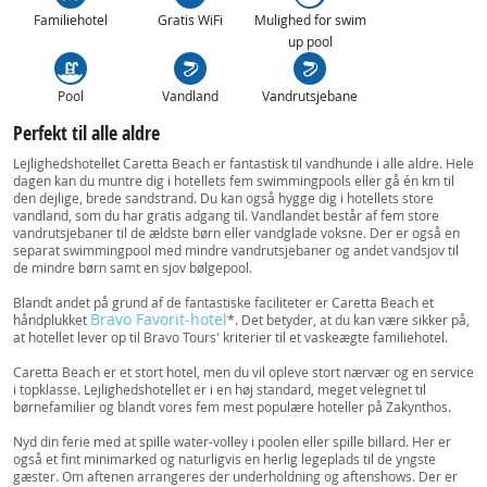
Familiehotel
Gratis WiFi
Mulighed for swim
up pool
Pool
Vandland
Vandrutsjebane
Perfekt til alle aldre
Lejlighedshotellet Caretta Beach er fantastisk til vandhunde i alle aldre. Hele
dagen kan du muntre dig i hotellets fem swimmingpools eller gå én km til
den dejlige, brede sandstrand. Du kan også hygge dig i hotellets store
vandland, som du har gratis adgang til. Vandlandet består af fem store
vandrutsjebaner til de ældste børn eller vandglade voksne. Der er også en
separat swimmingpool med mindre vandrutsjebaner og andet vandsjov til
de mindre børn samt en sjov bølgepool.
Blandt andet på grund af de fantastiske faciliteter er Caretta Beach et
Bravo Favorit-hotel
håndplukket
*. Det betyder, at du kan være sikker på,
at hotellet lever op til Bravo Tours' kriterier til et vaskeægte familiehotel.
Caretta Beach er et stort hotel, men du vil opleve stort nærvær og en service
i topklasse. Lejlighedshotellet er i en høj standard, meget velegnet til
børnefamilier og blandt vores fem mest populære hoteller på Zakynthos.
Nyd din ferie med at spille water-volley i poolen eller spille billard. Her er
også et fint minimarked og naturligvis en herlig legeplads til de yngste
gæster. Om aftenen arrangeres der underholdning og aftenshows. Der er