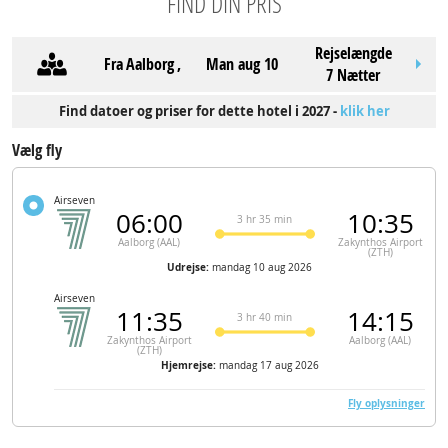
FIND DIN PRIS
Rejselængde
Fra
Aalborg
,
man aug 10
7 Nætter
Find datoer og priser for dette hotel i 2027 -
klik her
Vælg fly
Airseven
06:00
10:35
3 hr 35 min
Aalborg (AAL)
Zakynthos Airport
(ZTH)
Udrejse:
mandag 10 aug 2026
Airseven
11:35
14:15
3 hr 40 min
Zakynthos Airport
Aalborg (AAL)
(ZTH)
Hjemrejse:
mandag 17 aug 2026
Fly oplysninger