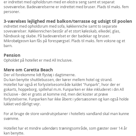
er indrettet med opholdsrum med en ekstra seng samt et separat
soveværelse. Badeværelserne er indrettet med bruser. Plads til maks. fem
personer.
3-værelses lejlighed med balkon/terrasse og udsigt til poolen
indrettet med opholdsrum med sofa, køkkenniche samt to separate
soveværelser. Køkkennichen består af et stort køleskab, elkedel, glas,
håndvask og skabe. På badeværelset er der badekar og bruser.
Mikrobølgeovn kan fås på forespørgsel. Plads til maks. fem voksne og et
barn.
Pension
Opholdet på hotellet er med All Inclusive.
Mere om Caretta Beach
Der vil forekomme lidt flystøj i dagtimerne.
Du kan benytte shuttlebussen, der kører mellem hotel og strand.
Hotellet har også et forlystelsesområde kaldet "Funpark", hvor der er
gokarts, hoppeborg, spillehal m.m. Funparken er ikke inkluderet i din All
Inclusive - det er gratis at komme ind, men det koster at prøve
forlystelserne. Funparken har ikke åbent i ydersæsonen og kan også holde
lukket ved dårligt vejr.
For at bruge de store vandrutsjebaner i hotellets vandland skal man kunne
svømme.
Hotellet har et mindre udendørs træningsområde, som gæster over 14 år
kan benytte.