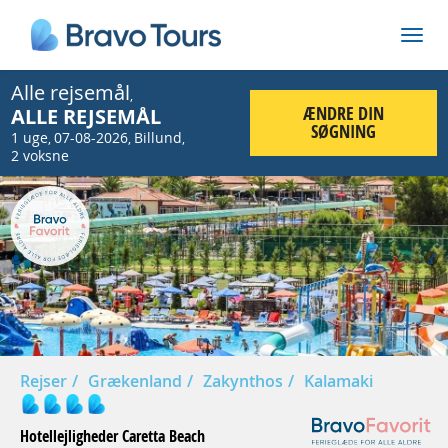
Alle rejsemål
,
ÆNDRE DIN
ALLE REJSEMÅL
SØGNING
1 uge
07-08-2026
Billund
,
,
,
2 voksne
Prev
Nex
Rejser
Grækenland
Zakynthos
Kalamaki
Hotellejligheder Caretta Beach