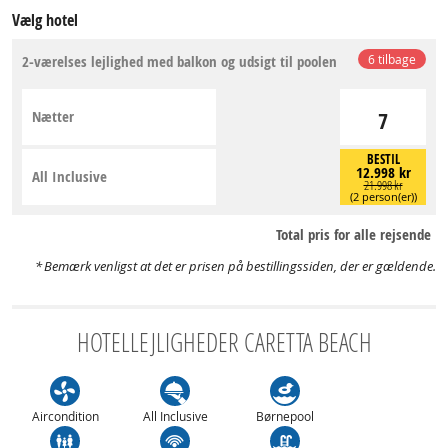
Vælg hotel
2-værelses lejlighed med balkon og udsigt til poolen
6 tilbage
Nætter
7
BESTIL
12.998 kr
All Inclusive
21.998 kr
(2 person(er))
Total pris for alle rejsende
Bemærk venligst at det er prisen på bestillingssiden, der er gældende.
HOTELLEJLIGHEDER CARETTA BEACH
Aircondition
All Inclusive
Børnepool