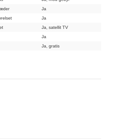
læder
Ja
relset
Ja
et
Ja, satellit TV
Ja
Ja, gratis