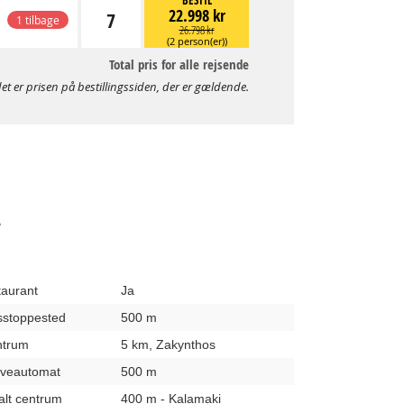
BESTIL
22.998 kr
7
1 tilbage
26.798 kr
(2 person(er))
Total pris for alle rejsende
et er prisen på bestillingssiden, der er gældende.
A
taurant
Ja
usstoppested
500 m
entrum
5 km, Zakynthos
hæveautomat
500 m
kalt centrum
400 m - Kalamaki