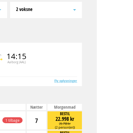
2 voksne
14:15
n
Aalborg (AAL)
Fly oplysninger
Nætter
Morgenmad
BESTIL
22.998 kr
7
1 tilbage
26.798 kr
(2 person(er))