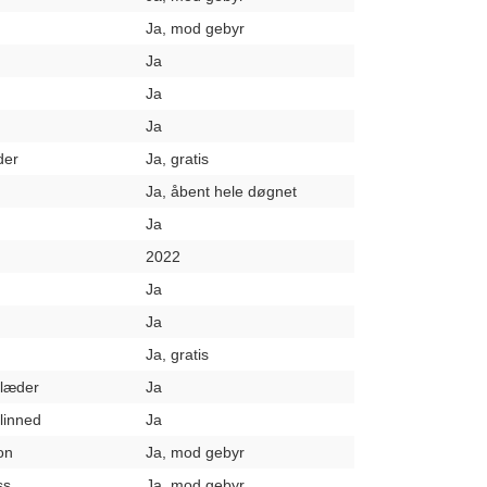
Ja, mod gebyr
Ja
Ja
Ja
der
Ja, gratis
Ja, åbent hele døgnet
Ja
2022
Ja
Ja
Ja, gratis
klæder
Ja
elinned
Ja
on
Ja, mod gebyr
ss
Ja, mod gebyr