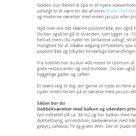
Golden Sun Resort & Spa er et nyere voksenhotel,
udvalgt til at være en del af vores
Bravo Duo-kon
og moderne værelser med enten jacuzzi eller pri
Nyd livet ved det skønne poolområde, der også 
Du kan også let gå til stranden, som ligger ca. 1
helt af, mens du nyder en fantastisk udsigt. Vil 
mulighed for at tilkøbe adgang til hotellets spa
poolområde og tilbyder forskellige behandlinger
Fra hotellet har du kun 400 meter til centrum af 
gode restauranter og små butikker. Du kan også 
hyggelige gader og caféer.
Et skønt valg til dig, der gerne vil nyde en ferie 
nyder enten ferien på et værelse med jacuzzi elle
Sådan bor du
Dobbeltværelser med balkon og udendørs priva
lyst indrettet på ca. 34 m2 og har balkon med h
dobbeltseng, aircondition, badeværelse med hårt
gebyr), safebox, TV og gratis WiFi. Der er plads til