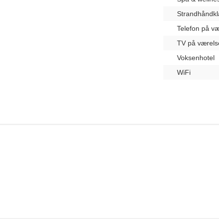
Strandhåndk
Telefon på væ
TV på værels
Voksenhotel
WiFi