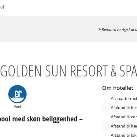
ool
Bemærk venligst at d
GOLDEN SUN RESORT & SP
Om hotellet
A la carte res
Pool
Afstand til b
t pool med skøn beliggenhed –
Afstand til c
Afstand til 
Afstand til lo