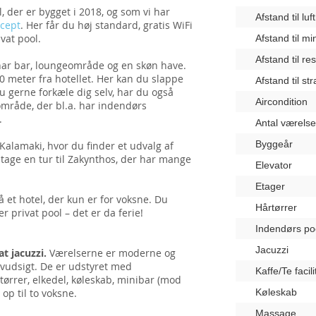
 der er bygget i 2018, og som vi har
Afstand til lu
cept
. Her får du høj standard, gratis WiFi
vat pool.
Afstand til m
Afstand til re
har bar, loungeområde og en skøn have.
50 meter fra hotellet. Her kan du slappe
Afstand til st
du gerne forkæle dig selv, har du også
Aircondition
-område, der bl.a. har indendørs
.
Antal værelse
Byggeår
Kalamaki, hvor du finder et udvalg af
tage en tur til Zakynthos, der har mange
Elevator
Etager
på et hotel, der kun er for voksne. Du
Hårtørrer
r privat pool – det er da ferie!
Indendørs po
Jacuzzi
t jacuzzi.
Værelserne er moderne og
avudsigt. De er udstyret med
Kaffe/Te facili
ørrer, elkedel, køleskab, minibar (mod
 op til to voksne.
Køleskab
Massage