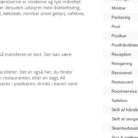
ærelserne er moderne og lyst indrettet
 er desuden udstyret med dobbeltseng,
Minibar
, køleskab, minibar (mod gebyr), safebox,
Parkering
.
Pool
Poolbar
Poolhåndklæ
 så transferen er kort. Der kan være
Reception
Rengøring
faciliteter. Det er også her, du finder
Renoveret
 restauranten, eller en dags All
Restaurant
nacks i poolbaren, drinks i baren samt
Roomservice
Safebox
Skift af hånd
Skift af seng
Skønhedssal
Spa & wellne