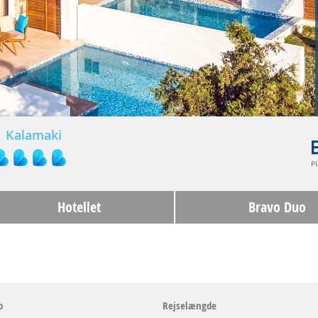
Kalamaki
Hotellet
Bravo Duo
o
Rejselængde