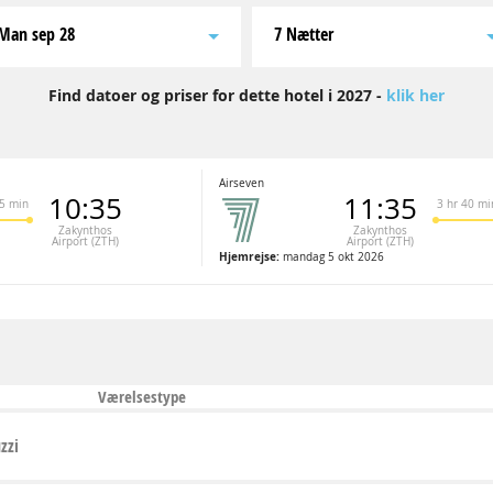
man sep 28
7 Nætter
Find datoer og priser for dette hotel i 2027 -
klik her
Airseven
10:35
11:35
35 min
3 hr 40 mi
Zakynthos
Zakynthos
Airport (ZTH)
Airport (ZTH)
Hjemrejse:
mandag 5 okt 2026
Værelsestype
zzi