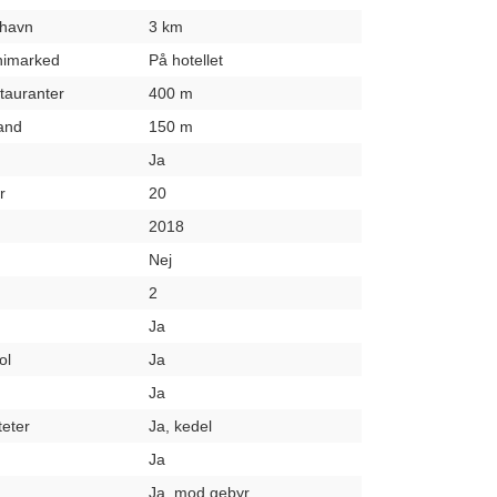
fthavn
3 km
inimarked
På hotellet
stauranter
400 m
rand
150 m
Ja
r
20
2018
Nej
2
Ja
ol
Ja
Ja
teter
Ja, kedel
Ja
Ja, mod gebyr