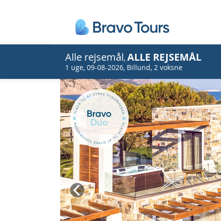
Alle rejsemål
ALLE REJSEMÅL
,
1 uge
,
09-08-2026
,
Billund
,
2 voksne
Prev