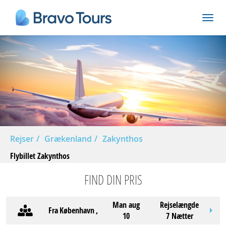
Rejser
Grækenland
Zakynthos
Flybillet Zakynthos
FIND DIN PRIS
man aug
Rejselængde
Fra
København
,
10
7 Nætter