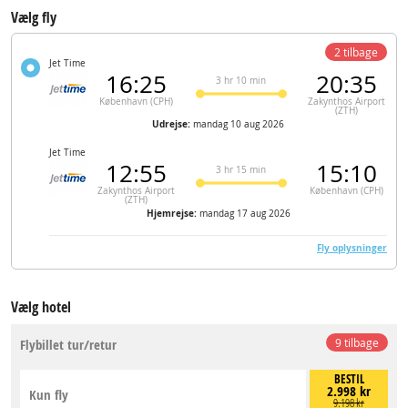
Vælg fly
2 tilbage
Jet Time
16:25
20:35
3 hr 10 min
København (CPH)
Zakynthos Airport
(ZTH)
Udrejse:
mandag 10 aug 2026
Jet Time
12:55
15:10
3 hr 15 min
Zakynthos Airport
København (CPH)
(ZTH)
Hjemrejse:
mandag 17 aug 2026
Fly oplysninger
Vælg hotel
Flybillet tur/retur
9 tilbage
BESTIL
2.998 kr
Kun fly
9.198 kr