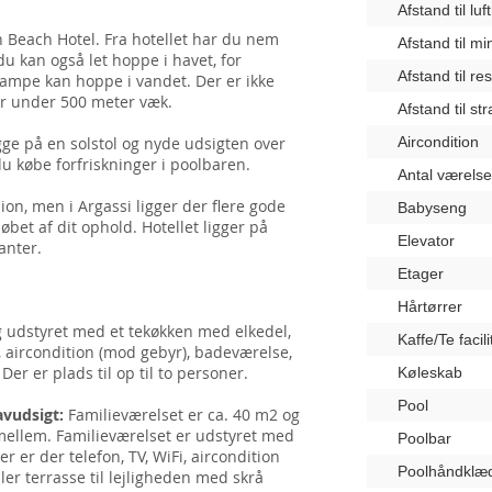
Afstand til lu
en Beach Hotel. Fra hotellet har du nem
Afstand til m
du kan også let hoppe i havet, for
Afstand til re
 rampe kan hoppe i vandet. Der er ikke
ger under 500 meter væk.
Afstand til st
gge på en solstol og nyde udsigten over
Aircondition
u købe forfriskninger i poolbaren.
Antal værelse
n, men i Argassi ligger der flere gode
Babyseng
løbet af dit ophold. Hotellet ligger på
Elevator
anter.
Etager
Hårtørrer
g udstyret med et tekøkken med elkedel,
Kaffe/Te facili
, aircondition (mod gebyr), badeværelse,
 Der er plads til op til to personer.
Køleskab
Pool
avudsigt:
Familieværelset er ca. 40 m2 og
imellem. Familieværelset er udstyret med
Poolbar
 er der telefon, TV, WiFi, aircondition
Poolhåndklæ
ler terrasse til lejligheden med skrå