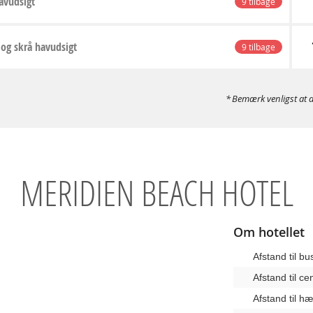
avudsigt
9 tilbage
 og skrå havudsigt
9 tilbage
Bemærk venligst at d
MERIDIEN BEACH HOTEL
Om hotellet
Afstand til b
Afstand til c
Afstand til 