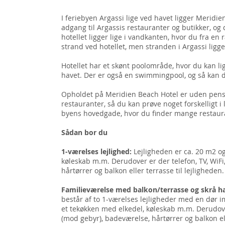
I feriebyen Argassi lige ved havet ligger Meridi
adgang til Argassis restauranter og butikker, og 
hotellet ligger lige i vandkanten, hvor du fra en
strand ved hotellet, men stranden i Argassi lig
Hotellet har et skønt poolområde, hvor du kan li
havet. Der er også en swimmingpool, og så kan d
Opholdet på Meridien Beach Hotel er uden pensio
restauranter, så du kan prøve noget forskelligt i 
byens hovedgade, hvor du finder mange restaur
Sådan bor du
1-værelses lejlighed:
Lejligheden er ca. 20 m2 o
køleskab m.m. Derudover er der telefon, TV, WiFi
hårtørrer og balkon eller terrasse til lejligheden.
Familieværelse med balkon/terrasse og skrå h
består af to 1-værelses lejligheder med en dør 
et tekøkken med elkedel, køleskab m.m. Derudover
(mod gebyr), badeværelse, hårtørrer og balkon el