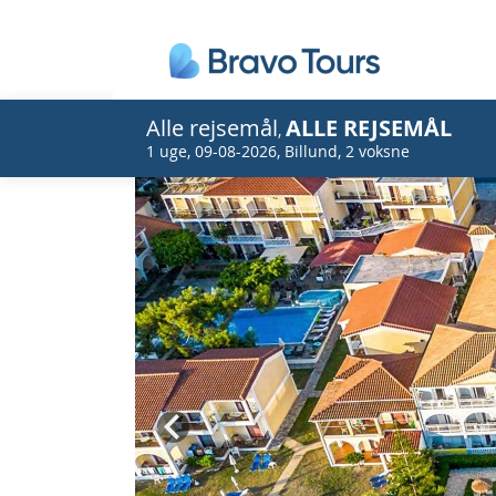
Alle rejsemål
ALLE REJSEMÅL
,
1 uge
,
09-08-2026
,
Billund
,
2 voksne
Prev