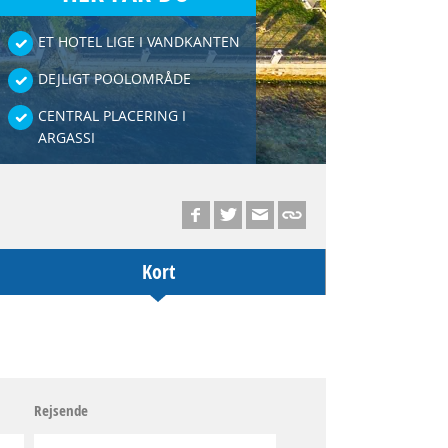
ET HOTEL LIGE I VANDKANTEN
DEJLIGT POOLOMRÅDE
CENTRAL PLACERING I
ARGASSI
Kort
Rejsende