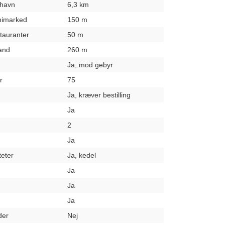
fthavn
6,3 km
inimarked
150 m
stauranter
50 m
rand
260 m
Ja, mod gebyr
r
75
Ja, kræver bestilling
Ja
2
Ja
teter
Ja, kedel
Ja
Ja
Ja
der
Nej