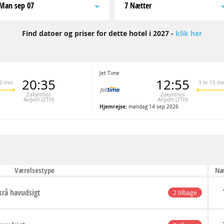
man sep 07
7 Nætter
Find datoer og priser for dette hotel i 2027 -
klik her
Jet Time
20:35
12:55
10 min
3 hr 15 mi
Zakynthos
Zakynthos
Airport (ZTH)
Airport (ZTH)
Hjemrejse:
mandag 14 sep 2026
Værelsestype
Næ
krå havudsigt
2 tilbage