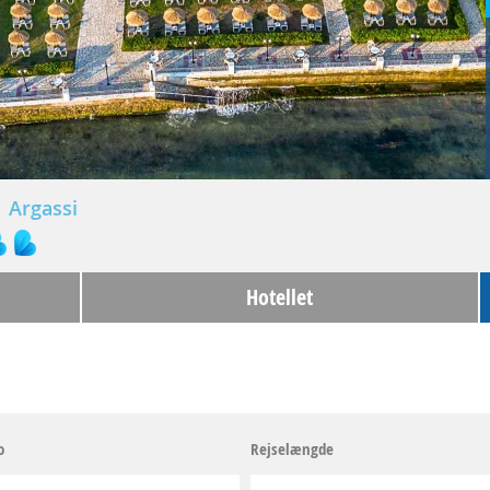
Argassi
Hotellet
o
Rejselængde