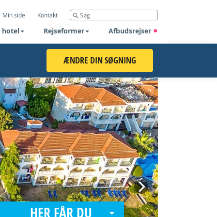
Min side
Kontakt
 hotel
Rejseformer
Afbudsrejser
ÆNDRE DIN SØGNING
Next
HER FÅR DU