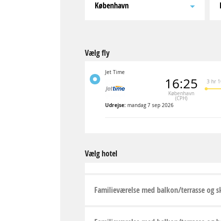
København
Vælg fly
Jet Time
16:25
3 hr 
København
(CPH)
Udrejse:
mandag 7 sep 2026
Vælg hotel
Familieværelse med balkon/terrasse og s