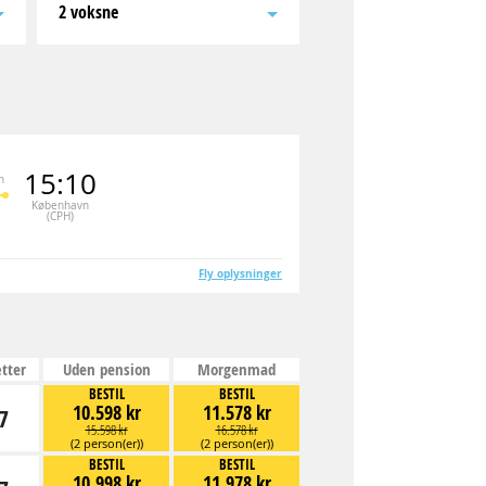
2 voksne
15:10
n
København
(CPH)
Fly oplysninger
tter
Uden pension
Morgenmad
BESTIL
BESTIL
10.598 kr
11.578 kr
7
15.598 kr
16.578 kr
(2 person(er))
(2 person(er))
BESTIL
BESTIL
10.998 kr
11.978 kr