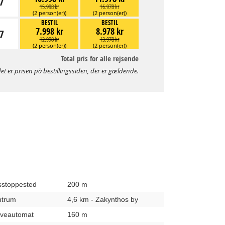
7
15.998 kr
16.978 kr
(2 person(er))
(2 person(er))
BESTIL
BESTIL
7.998 kr
8.978 kr
7
12.998 kr
13.978 kr
(2 person(er))
(2 person(er))
Total pris for alle rejsende
et er prisen på bestillingssiden, der er gældende.
usstoppested
200 m
entrum
4,6 km - Zakynthos by
hæveautomat
160 m