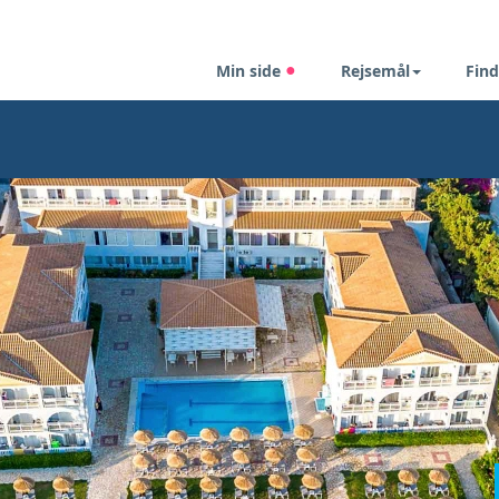
Min side
Rejsemål
Find