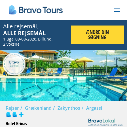
Alle rejsemål
,
ÆNDRE DIN
ALLE REJSEMÅL
SØGNING
1 uge
09-08-2026
Billund
,
,
,
2 voksne
Prev
Nex
Rejser
Grækenland
Zakynthos
Argassi
Hotel Krinas