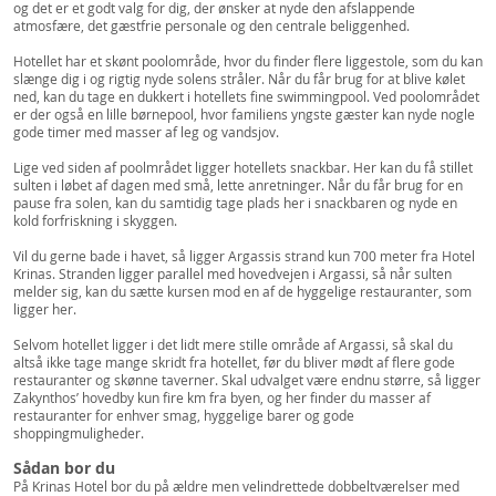
og det er et godt valg for dig, der ønsker at nyde den afslappende
atmosfære, det gæstfrie personale og den centrale beliggenhed.
Hotellet har et skønt poolområde, hvor du finder flere liggestole, som du kan
slænge dig i og rigtig nyde solens stråler. Når du får brug for at blive kølet
ned, kan du tage en dukkert i hotellets fine swimmingpool. Ved poolområdet
er der også en lille børnepool, hvor familiens yngste gæster kan nyde nogle
gode timer med masser af leg og vandsjov.
Lige ved siden af poolmrådet ligger hotellets snackbar. Her kan du få stillet
sulten i løbet af dagen med små, lette anretninger. Når du får brug for en
pause fra solen, kan du samtidig tage plads her i snackbaren og nyde en
kold forfriskning i skyggen.
Vil du gerne bade i havet, så ligger Argassis strand kun 700 meter fra Hotel
Krinas. Stranden ligger parallel med hovedvejen i Argassi, så når sulten
melder sig, kan du sætte kursen mod en af de hyggelige restauranter, som
ligger her.
Selvom hotellet ligger i det lidt mere stille område af Argassi, så skal du
altså ikke tage mange skridt fra hotellet, før du bliver mødt af flere gode
restauranter og skønne taverner. Skal udvalget være endnu større, så ligger
Zakynthos’ hovedby kun fire km fra byen, og her finder du masser af
restauranter for enhver smag, hyggelige barer og gode
shoppingmuligheder.
Sådan bor du
På Krinas Hotel bor du på ældre men velindrettede dobbeltværelser med