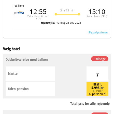
Jet Time
12:55
15:10
3 hr 15 min
Zakynthos Airport
København (CPH)
(ZTH)
Hjemrejse:
mandag 28 sep 2026
Fly oplysninger
Vælg hotel
Dobbeltværelse med balkon
9 tilbage
Nætter
7
BESTIL
5.998 kr
Uden pension
10.198 kr
(2 person(er))
Total pris for alle rejsende