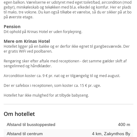
egen balkon. Værelserne er udstyret med eget toilet/bad, aircondition (mod
gebyr), minikøleskab og tekøkken med bl.a. elkedel og komfur. Her er plads
til maks. tre voksne. Du kan også tilkøbe et værelse, så du er sikker på at bo
på øverste etage.
Pension
Dit ophold på Krinas Hotel er uden forplejning.
Mere om Krinas Hotel
Hotellet ligger på en bakke og er derfor ikke egnet til gangbesværede. Der
er gratis WiFi ved poolbaren.
Rengøring sker efter aftale med receptionen - det samme gælder skift af
sengelinned og håndklæder.
Aircondition koster ca. 9 € pr. nat og er tilgængelig til og med august.
Der er safebox i receptionen, som koster ca. 15 € pr. uge.
Hotellet har ikke mulighed for at tilbyde babyseng.
Om hotellet
Afstand til busstoppested
400 m
Afstand til centrum
4 km, Zakynthos By