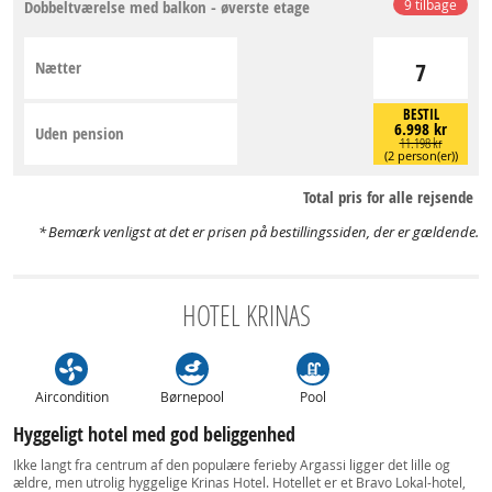
Dobbeltværelse med balkon - øverste etage
9 tilbage
Nætter
7
BESTIL
6.998 kr
Uden pension
11.198 kr
(2 person(er))
Total pris for alle rejsende
Bemærk venligst at det er prisen på bestillingssiden, der er gældende.
HOTEL KRINAS
Aircondition
Børnepool
Pool
Hyggeligt hotel med god beliggenhed
Ikke langt fra centrum af den populære ferieby Argassi ligger det lille og
ældre, men utrolig hyggelige Krinas Hotel. Hotellet er et Bravo Lokal-hotel,