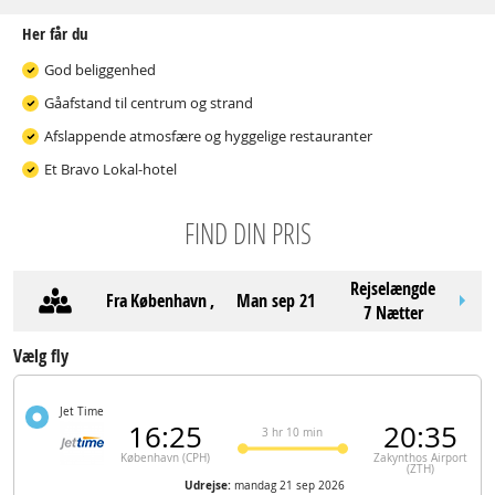
Her får du
God beliggenhed
Gåafstand til centrum og strand
Afslappende atmosfære og hyggelige restauranter
Et Bravo Lokal-hotel
FIND DIN PRIS
Rejselængde
Fra
København
,
man sep 21
7 Nætter
Vælg fly
Jet Time
16:25
20:35
3 hr 10 min
København (CPH)
Zakynthos Airport
(ZTH)
Udrejse:
mandag 21 sep 2026