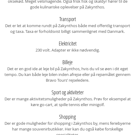
oksekød. Meget velsmagende. Også frisk fisk og skaldyr hører til de
gode kulinariske oplevelser på Zakynthos.
Transport
Det er let at komme rundt på Zakynthos både med offentlig transport
og taxa. Taxa er forholdsvist billigt sammenlignet med Danmark.
Elektricitet
230 volt. Adapter er ikke nødvendig.
Billeje
Det er en god ide at leje bil på Zakynthos, hvis du vil se øen i dit eget
tempo. Du kan både leje bilen inden afrejse eller på rejsemålet gennem
Bravo Tours’ rejseledere.
Sport og aktiviteter
Der er mange aktivitetsmuligheder på Zakynthos. Prøv for eksempel at
køre go-cart, at spille tennis eller minigolf.
Shopping
Der er gode muligheder for shopping i Zakynthos by, mens feriebyerne
har mange souvenirbutikker. Her kan du også købe forskellige
specialiteter.