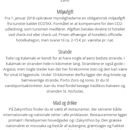
Miljøafgift
Fra 1. januar 2018 opkræver myndighederne en obligatorisk miljøafgift
fra turister kaldet ECOTAX. Formålet er at kompensere for den CO2-
udledning, som turismen medfører. Afgiften betales direkte til hotellet
ved check-ind eller check-ud. Prisen afhænger af hotellets officielle
hotelkategori, men svarer til ca. 2-15 € pr. værelse pr. nat.
Strande
Tsilivi og Kalamaki er kendt for at have nogle af øens bedste strande. I
Kalamaki er stranden hele ni kilometer lang. Strandene er også gode i
Argassi, men nogle steder kan der her forekomme sten og den kan være
for smal til liggestole. Under 10 kilometer derfra ligger der dog brede og
børnevenlige strande, Porto Zoro og Ionio. Er du til
vandsportsaktiviteter, kan du med fordel besøge Vasilikos-halvøen og
stranden St. Nicholas.
Mad og drikke
På Zakynthos finder du et væld af restauranter, der serverer både
internationale og nationale retter i alle prisklasser. Restauranterne ligger
primært i feriebyernes hovedgader og i Zakynthos by. Den græske
nationalret er mousaka og består af aubergine, grøntsager og hakket