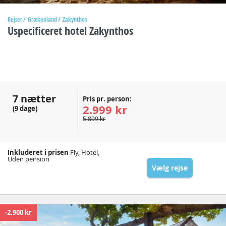
Rejser
Grækenland
Zakynthos
Uspecificeret hotel Zakynthos
7 nætter
Pris pr. person:
2.999 kr
(9 dage)
5.899 kr
Inkluderet i prisen
Fly, Hotel,
Uden pension
Vælg rejse
-2.900 kr