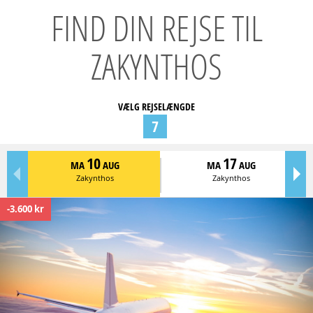
FIND DIN REJSE TIL
ZAKYNTHOS
VÆLG REJSELÆNGDE
7
10
17
MA
AUG
MA
AUG
Zakynthos
Zakynthos
-3.600 kr