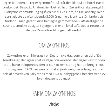
Lej en bil, inden du rejser hjemmefra, så står den klar på dit hotel, når du
ønsker det. Besøg fx Anafonitria-klostret, hvor Zakynthos’ skytsengel St.
Dionysios var munk. Tag også en tur til Exo Hora, en lille landsby, hvor
øens ældste og efter sigende 3.000 år gamle oliventræ står. Undervejs
finder du med garanti dine helt egne gemmesteder – afsidesliggende
strande, smukke udsigter i bjergene eller en lokal café. Det er netop det,
der gør Zakynthos til noget helt særligt.
OM ZAKYNTHOS
Zakynthos er en lille græsk ø i Det Ioniske Hav, som er en del af De
Ioniske Øer, der ligger i det vestlige Grækenland. Øen ligger vest for den
store halvø Peloponnes, den er ca. 410 km² stor og har omkring 41.500
indbyggere. I 1953 blev øen ramt af et jordskælv, der ødelagde store
dele af hovedbyen Zakynthos med 13.000 indbyggere. Efter skælvet blev
byen dog genopbygget.
FAKTA OM ZAKYNTHOS
Afrejse