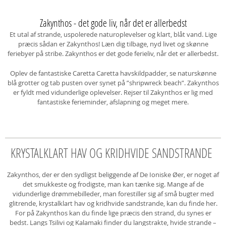
Zakynthos - det gode liv, når det er allerbedst
Et utal af strande, uspolerede naturoplevelser og klart, blåt vand. Lige
præcis sådan er Zakynthos! Læn dig tilbage, nyd livet og skønne
feriebyer på stribe. Zakynthos er det gode ferieliv, når det er allerbedst.
Oplev de fantastiske Caretta Caretta havskildpadder, se naturskønne
blå grotter og tab pusten over synet på ”shripwreck beach”. Zakynthos
er fyldt med vidunderlige oplevelser. Rejser til Zakynthos er lig med
fantastiske ferieminder, afslapning og meget mere.
KRYSTALKLART HAV OG KRIDHVIDE SANDSTRANDE
Zakynthos, der er den sydligst beliggende af De Ioniske Øer, er noget af
det smukkeste og frodigste, man kan tænke sig. Mange af de
vidunderlige drømmebilleder, man forestiller sig af små bugter med
glitrende, krystalklart hav og kridhvide sandstrande, kan du finde her.
For på Zakynthos kan du finde lige præcis den strand, du synes er
bedst. Langs Tsilivi og Kalamaki finder du langstrakte, hvide strande –