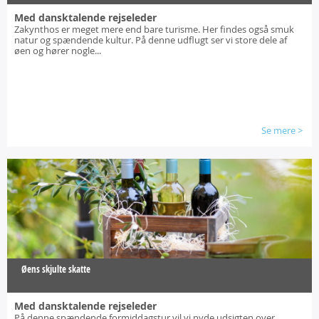
Med dansktalende rejseleder
Zakynthos er meget mere end bare turisme. Her findes også smuk
natur og spændende kultur. På denne udflugt ser vi store dele af
øen og hører nogle...
Se mere
>
Øens skjulte skatte
Med dansktalende rejseleder
På denne spændende formiddagstur vil vi nyde udsigten over