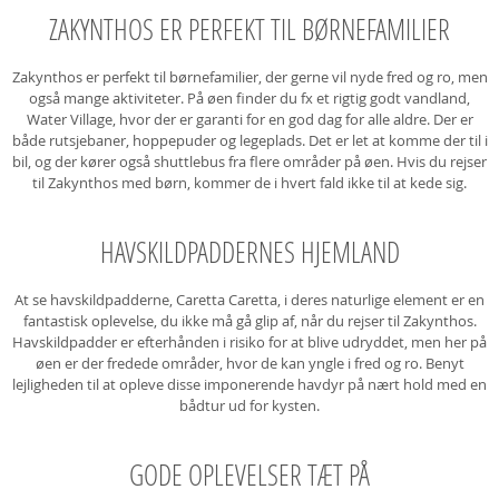
ZAKYNTHOS ER PERFEKT TIL BØRNEFAMILIER
Zakynthos er perfekt til børnefamilier, der gerne vil nyde fred og ro, men
også mange aktiviteter. På øen finder du fx et rigtig godt vandland,
Water Village, hvor der er garanti for en god dag for alle aldre. Der er
både rutsjebaner, hoppepuder og legeplads. Det er let at komme der til i
bil, og der kører også shuttlebus fra flere områder på øen. Hvis du rejser
til Zakynthos med børn, kommer de i hvert fald ikke til at kede sig.
HAVSKILDPADDERNES HJEMLAND
At se havskildpadderne, Caretta Caretta, i deres naturlige element er en
fantastisk oplevelse, du ikke må gå glip af, når du rejser til Zakynthos.
Havskildpadder er efterhånden i risiko for at blive udryddet, men her på
øen er der fredede områder, hvor de kan yngle i fred og ro. Benyt
lejligheden til at opleve disse imponerende havdyr på nært hold med en
bådtur ud for kysten.
GODE OPLEVELSER TÆT PÅ