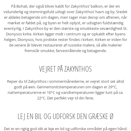
På Bohali, der også bliver kaldt for Zakynthos’ balkon, er der en
vidunderlig og stemningsfuld udsigt over Zakynthos’ havn og by. Stedet
er aldeles betagende om dagen, men tager man derop om aftenen, når
mørket er faldet på, og byen er helt oplyst, er udsigten fuldstændig
eventyrlig. I Zakynthos by er den største og smukkeste seværdighed St.
Dionysos kirke. Kirken ligger midt i centrum og er opkaldt efter byens
helgen, Dionysos, hvis jordiske rester findes i kirken. Kirken er inden for
de senere år blevet restaureret af russiske malere, så alle malerier
fremstår smukke, farvestrålende og betagende.
VEJRET PÅ ZAKYNTHOS
Rejser du til Zakynthos i sommermånederne, er vejret stort set altid
godt på øen. Gennemsnitstemperaturen om dagen er 29°C,
nattemperaturerne er 16°C og vandtemperaturen ligger lunt på ca.
22°C. Det perfekt vejr til din ferie.
LEJ EN BIL OG UDFORSK DEN GRÆSKE Ø
Det er en rigtig god idé at leje en bil og udforske området på egen hånd.