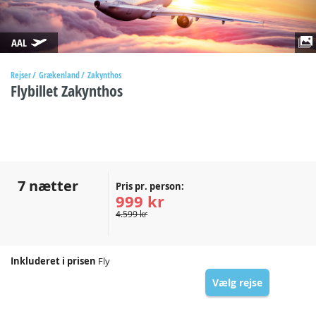
AAL
Rejser
Grækenland
Zakynthos
Flybillet Zakynthos
7 nætter
Pris pr. person:
999 kr
4.599 kr
Inkluderet i prisen
Fly
Vælg rejse