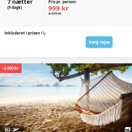
7 nætter
Pris pr. person:
999 kr
(9 dage)
4.599 kr
Inkluderet i prisen
Fly
Vælg rejse
-2.900 kr
BLL