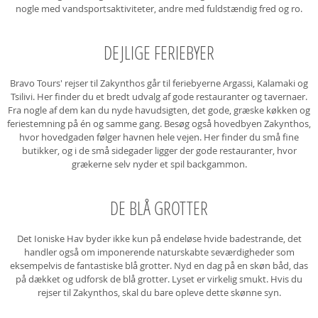
nogle med vandsportsaktiviteter, andre med fuldstændig fred og ro.
DEJLIGE FERIEBYER
Bravo Tours' rejser til Zakynthos går til feriebyerne Argassi, Kalamaki og
Tsilivi. Her finder du et bredt udvalg af gode restauranter og tavernaer.
Fra nogle af dem kan du nyde havudsigten, det gode, græske køkken og
feriestemning på én og samme gang. Besøg også hovedbyen Zakynthos,
hvor hovedgaden følger havnen hele vejen. Her finder du små fine
butikker, og i de små sidegader ligger der gode restauranter, hvor
grækerne selv nyder et spil backgammon.
DE BLÅ GROTTER
Det Ioniske Hav byder ikke kun på endeløse hvide badestrande, det
handler også om imponerende naturskabte seværdigheder som
eksempelvis de fantastiske blå grotter. Nyd en dag på en skøn båd, das
på dækket og udforsk de blå grotter. Lyset er virkelig smukt. Hvis du
rejser til Zakynthos, skal du bare opleve dette skønne syn.