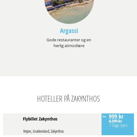
Argassi
Gode restauranter og en
herlig atmosfære
HOTELLER PÅ ZAKYNTHOS
999 kr
Fra
Flybillet Zakynthos
4.599 kr
7 Dage
/pers.
Rejser, Grækenland, Zakynthos