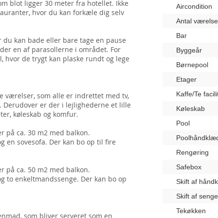
 blot ligger 30 meter fra hotellet. Ikke
Aircondition
stauranter, hvor du kan forkæle dig selv
Antal værelse
Bar
vor du kan bade eller bare tage en pause
nder en af parasollerne i området. For
Byggeår
, hvor de trygt kan plaske rundt og lege
Børnepool
Etager
Kaffe/Te facili
 værelser, som alle er indrettet med tv,
 Derudover er der i lejlighederne et lille
Køleskab
eter, køleskab og komfur.
Pool
der på ca. 30 m2 med balkon.
Poolhåndklæ
 en sovesofa. Der kan bo op til fire
Rengøring
Safebox
der på ca. 50 m2 med balkon.
og to enkeltmandssenge. Der kan bo op
Skift af hånd
Skift af seng
Tekøkken
enmad, som bliver serveret som en