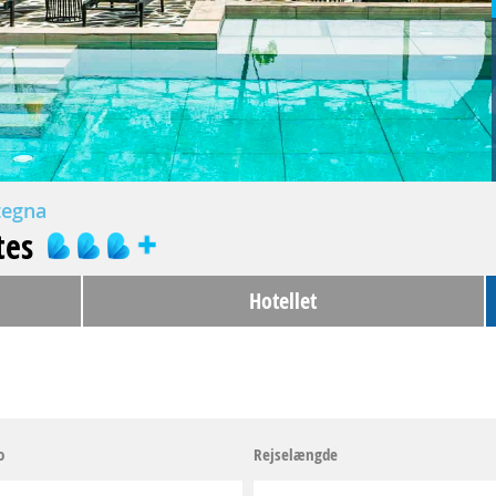
tegna
tes
Hotellet
o
Rejselængde