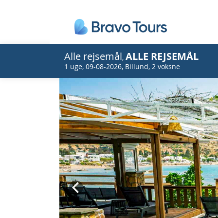
Alle rejsemål
ALLE REJSEMÅL
,
1 uge
,
09-08-2026
,
Billund
,
2 voksne
Prev