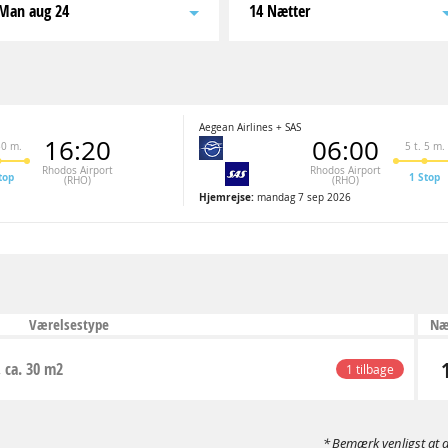
man aug 24
14 Nætter
Aegean Airlines + SAS
16:20
06:00
30 m.
5 t. 5 m.
Rhodos Airport
Rhodos Airport
top
1 Stop
(RHO)
(RHO)
Hjemrejse:
mandag 7 sep 2026
Værelsestype
Næ
, ca. 30 m2
1 tilbage
Bemærk venligst at d