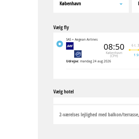
København
Vælg fly
SAS + Aegean Airlines
08:50
6 t. 
København
1 S
(CPH)
Udrejse:
mandag 24 aug 2026
Vælg hotel
2-værelses lejlighed med balkon/terrasse