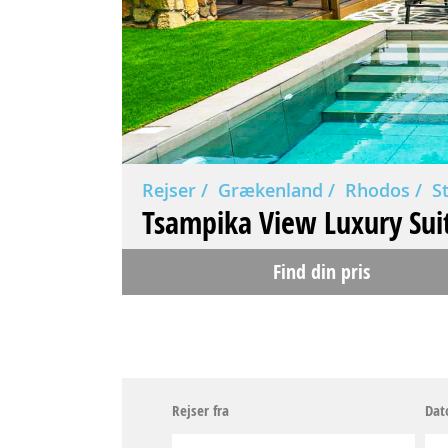
Rejser
Grækenland
Rhodos
S
Tsampika View Luxury Sui
Find din pris
Rejser fra
Dat