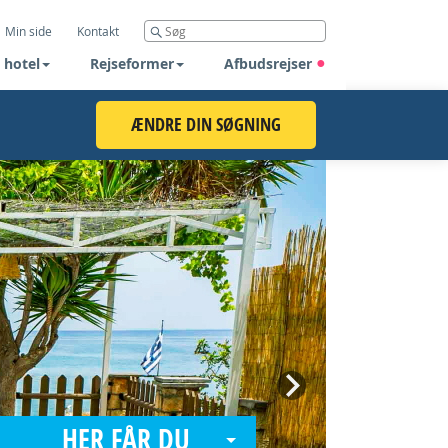
Min side
Kontakt
 hotel
Rejseformer
Afbudsrejser
ÆNDRE DIN SØGNING
Next
HER FÅR DU