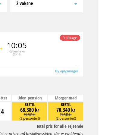
2 voksne
9 tilbage
10:05
København
(CPH)
Fly oplysninger
tter
Uden pension
Morgenmad
BESTIL
BESTIL
68.380 kr
70.340 kr
14
69.580 kr
71.540 kr
(2 person(er))
(2 person(er))
Total pris for alle rejsende
et er prisen på bestillingssiden, der er gældende.