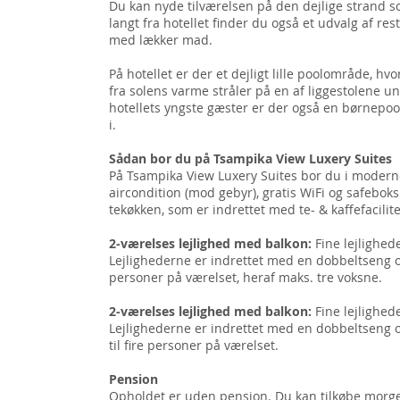
Du kan nyde tilværelsen på den dejlige strand som
langt fra hotellet finder du også et udvalg af re
med lækker mad.
På hotellet er der et dejligt lille poolområde, h
fra solens varme stråler på en af liggestolene u
hotellets yngste gæster er der også en børnepool
i.
Sådan bor du på Tsampika View Luxery Suites
På Tsampika View Luxery Suites bor du i moderne
aircondition (mod gebyr), gratis WiFi og safeboks.
tekøkken, som er indrettet med te- & kaffefacilit
2-værelses lejlighed med balkon:
Fine lejlighe
Lejlighederne er indrettet med en dobbeltseng og
personer på værelset, heraf maks. tre voksne.
2-værelses lejlighed med balkon:
Fine lejlighe
Lejlighederne er indrettet med en dobbeltseng 
til fire personer på værelset.
Pension
Opholdet er uden pension. Du kan tilkøbe morg