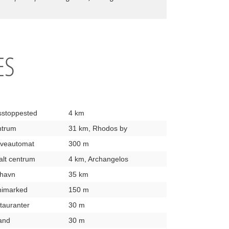
ES
usstoppested
4 km
entrum
31 km, Rhodos by
hæveautomat
300 m
kalt centrum
4 km, Archangelos
fthavn
35 km
inimarked
150 m
stauranter
30 m
rand
30 m