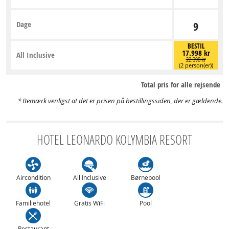
Dage
9
BESTIL
17.998 kr
All Inclusive
22.398 kr
(2 person(er))
Total pris for alle rejsende
Bemærk venligst at det er prisen på bestillingssiden, der er gældende.
HOTEL LEONARDO KOLYMBIA RESORT
Aircondition
All Inclusive
Børnepool
Familiehotel
Gratis WiFi
Pool
Restaurant