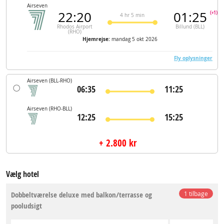
Airseven
22:20
01:25
(+1)
4 hr 5 min
Rhodos Airport
Billund (BLL)
(RHO)
Hjemrejse:
mandag 5 okt 2026
Fly oplysninger
Airseven
(BLL-RHO)
06:35
11:25
Airseven
(RHO-BLL)
12:25
15:25
+ 2.800 kr
Vælg hotel
Dobbeltværelse deluxe med balkon/terrasse og
1 tilbage
pooludsigt