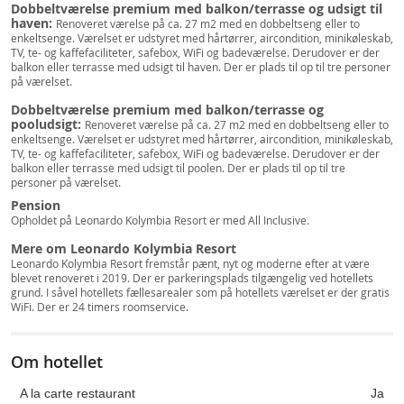
Dobbeltværelse premium med balkon/terrasse og udsigt til
haven:
Renoveret værelse på ca. 27 m2 med en dobbeltseng eller to
enkeltsenge. Værelset er udstyret med hårtørrer, aircondition, minikøleskab,
TV, te- og kaffefaciliteter, safebox, WiFi og badeværelse. Derudover er der
balkon eller terrasse med udsigt til haven. Der er plads til op til tre personer
på værelset.
Dobbeltværelse premium med balkon/terrasse og
pooludsigt:
Renoveret værelse på ca. 27 m2 med en dobbeltseng eller to
enkeltsenge. Værelset er udstyret med hårtørrer, aircondition, minikøleskab,
TV, te- og kaffefaciliteter, safebox, WiFi og badeværelse. Derudover er der
balkon eller terrasse med udsigt til poolen. Der er plads til op til tre
personer på værelset.
Pension
Opholdet på Leonardo Kolymbia Resort er med All Inclusive.
Mere om Leonardo Kolymbia Resort
Leonardo Kolymbia Resort fremstår pænt, nyt og moderne efter at være
blevet renoveret i 2019. Der er parkeringsplads tilgængelig ved hotellets
grund. I såvel hotellets fællesarealer som på hotellets værelset er der gratis
WiFi. Der er 24 timers roomservice.
Om hotellet
A la carte restaurant
Ja