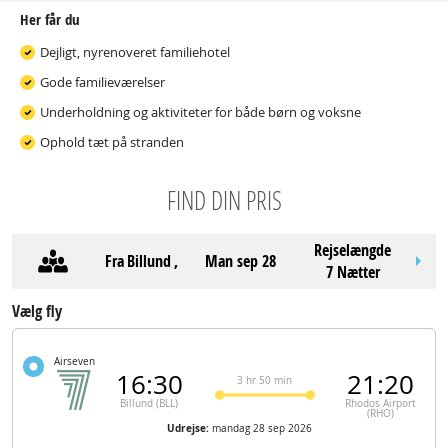
Her får du
Dejligt, nyrenoveret familiehotel
Gode familieværelser
Underholdning og aktiviteter for både børn og voksne
Ophold tæt på stranden
FIND DIN PRIS
Rejselængde
Fra
Billund
,
man sep 28
7 Nætter
Vælg fly
Airseven
16:30
21:20
3 hr 50 min
Billund (BLL)
Rhodos Airport
(RHO)
Udrejse:
mandag 28 sep 2026