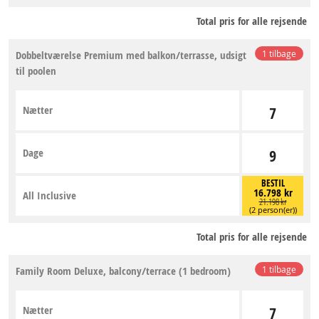
Total pris for alle rejsende
Dobbeltværelse Premium med balkon/terrasse, udsigt
1 tilbage
til poolen
Nætter
7
Dage
9
BESTIL
16.798 kr
All Inclusive
21.198 kr
(2 person(er))
Total pris for alle rejsende
Family Room Deluxe, balcony/terrace (1 bedroom)
1 tilbage
Nætter
7