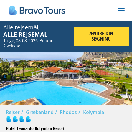
Alle rejsemål
,
ÆNDRE DIN
ALLE REJSEMÅL
SØGNING
1 uge
08-08-2026
Billund
,
,
,
2 voksne
Prev
Nex
Rejser
Grækenland
Rhodos
Kolymbia
Hotel Leonardo Kolymbia Resort