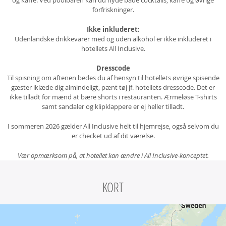
og kaffe. Ved poolbaren kan du nyde både cocktails, kaffe og øvrige
forfriskninger.
Ikke inkluderet:
Udenlandske drikkevarer med og uden alkohol er ikke inkluderet i
hotellets All Inclusive.
Dresscode
Til spisning om aftenen bedes du af hensyn til hotellets øvrige spisende
gæster iklæde dig almindeligt, pænt tøj jf. hotellets dresscode. Det er
ikke tilladt for mænd at bære shorts i restauranten. Ærmeløse T-shirts
samt sandaler og klipklappere er ej heller tilladt.
I sommeren 2026 gælder All Inclusive helt til hjemrejse, også selvom du
er checket ud af dit værelse.
Vær opmærksom på, at hotellet kan ændre i All Inclusive-konceptet.
KORT