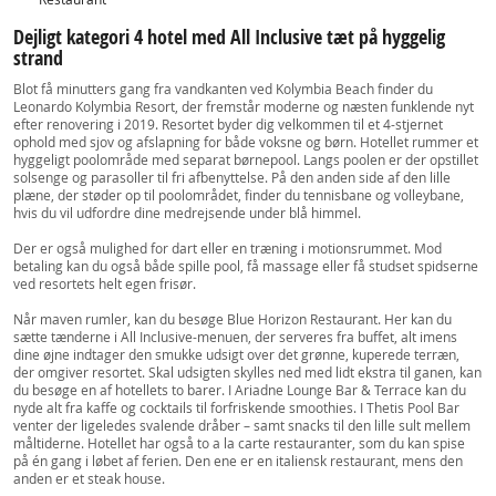
Dejligt kategori 4 hotel med All Inclusive tæt på hyggelig
strand
Blot få minutters gang fra vandkanten ved Kolymbia Beach finder du
Leonardo Kolymbia Resort, der fremstår moderne og næsten funklende nyt
efter renovering i 2019. Resortet byder dig velkommen til et 4-stjernet
ophold med sjov og afslapning for både voksne og børn. Hotellet rummer et
hyggeligt poolområde med separat børnepool. Langs poolen er der opstillet
solsenge og parasoller til fri afbenyttelse. På den anden side af den lille
plæne, der støder op til poolområdet, finder du tennisbane og volleybane,
hvis du vil udfordre dine medrejsende under blå himmel.
Der er også mulighed for dart eller en træning i motionsrummet. Mod
betaling kan du også både spille pool, få massage eller få studset spidserne
ved resortets helt egen frisør.
Når maven rumler, kan du besøge Blue Horizon Restaurant. Her kan du
sætte tænderne i All Inclusive-menuen, der serveres fra buffet, alt imens
dine øjne indtager den smukke udsigt over det grønne, kuperede terræn,
der omgiver resortet. Skal udsigten skylles ned med lidt ekstra til ganen, kan
du besøge en af hotellets to barer. I Ariadne Lounge Bar & Terrace kan du
nyde alt fra kaffe og cocktails til forfriskende smoothies. I Thetis Pool Bar
venter der ligeledes svalende dråber – samt snacks til den lille sult mellem
måltiderne. Hotellet har også to a la carte restauranter, som du kan spise
på én gang i løbet af ferien. Den ene er en italiensk restaurant, mens den
anden er et steak house.