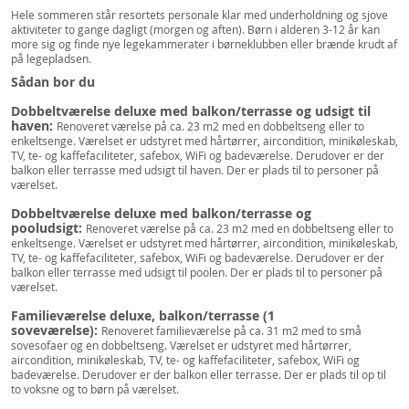
Hele sommeren står resortets personale klar med underholdning og sjove
aktiviteter to gange dagligt (morgen og aften). Børn i alderen 3-12 år kan
more sig og finde nye legekammerater i børneklubben eller brænde krudt af
på legepladsen.
Sådan bor du
Dobbeltværelse deluxe med balkon/terrasse og udsigt til
haven:
Renoveret værelse på ca. 23 m2 med en dobbeltseng eller to
enkeltsenge. Værelset er udstyret med hårtørrer, aircondition, minikøleskab,
TV, te- og kaffefaciliteter, safebox, WiFi og badeværelse. Derudover er der
balkon eller terrasse med udsigt til haven. Der er plads til to personer på
værelset.
Dobbeltværelse deluxe med balkon/terrasse og
pooludsigt:
Renoveret værelse på ca. 23 m2 med en dobbeltseng eller to
enkeltsenge. Værelset er udstyret med hårtørrer, aircondition, minikøleskab,
TV, te- og kaffefaciliteter, safebox, WiFi og badeværelse. Derudover er der
balkon eller terrasse med udsigt til poolen. Der er plads til to personer på
værelset.
Familieværelse deluxe, balkon/terrasse (1
soveværelse):
Renoveret familieværelse på ca. 31 m2 med to små
sovesofaer og en dobbeltseng. Værelset er udstyret med hårtørrer,
aircondition, minikøleskab, TV, te- og kaffefaciliteter, safebox, WiFi og
badeværelse. Derudover er der balkon eller terrasse. Der er plads til op til
to voksne og to børn på værelset.