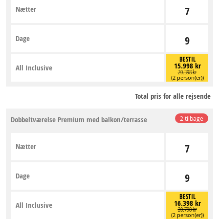
Nætter
7
Dage
9
BESTIL
15.998 kr
All Inclusive
20.398 kr
(2 person(er))
Total pris for alle rejsende
Dobbeltværelse Premium med balkon/terrasse
2 tilbage
Nætter
7
Dage
9
BESTIL
16.398 kr
All Inclusive
20.798 kr
(2 person(er))