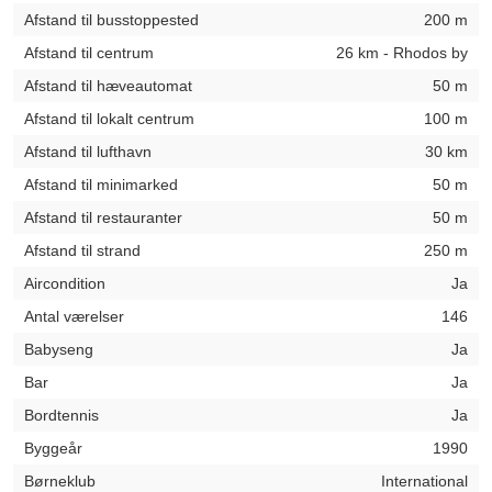
Afstand til busstoppested
200 m
Afstand til centrum
26 km - Rhodos by
Afstand til hæveautomat
50 m
Afstand til lokalt centrum
100 m
Afstand til lufthavn
30 km
Afstand til minimarked
50 m
Afstand til restauranter
50 m
Afstand til strand
250 m
Aircondition
Ja
Antal værelser
146
Babyseng
Ja
Bar
Ja
Bordtennis
Ja
Byggeår
1990
Børneklub
International