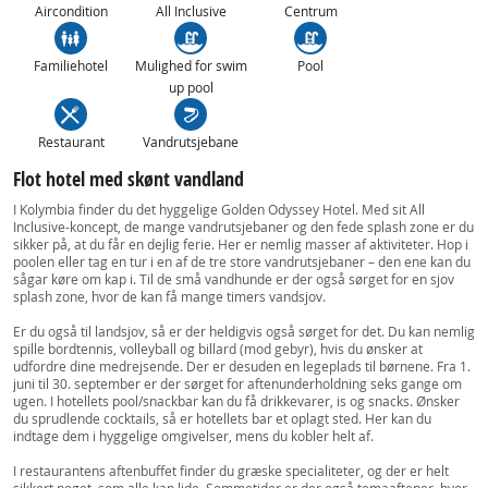
Aircondition
All Inclusive
Centrum
Familiehotel
Mulighed for swim
Pool
up pool
Restaurant
Vandrutsjebane
Flot hotel med skønt vandland
I Kolymbia finder du det hyggelige Golden Odyssey Hotel. Med sit All
Inclusive-koncept, de mange vandrutsjebaner og den fede splash zone er du
sikker på, at du får en dejlig ferie. Her er nemlig masser af aktiviteter. Hop i
poolen eller tag en tur i en af de tre store vandrutsjebaner – den ene kan du
sågar køre om kap i. Til de små vandhunde er der også sørget for en sjov
splash zone, hvor de kan få mange timers vandsjov.
Er du også til landsjov, så er der heldigvis også sørget for det. Du kan nemlig
spille bordtennis, volleyball og billard (mod gebyr), hvis du ønsker at
udfordre dine medrejsende. Der er desuden en legeplads til børnene. Fra 1.
juni til 30. september er der sørget for aftenunderholdning seks gange om
ugen. I hotellets pool/snackbar kan du få drikkevarer, is og snacks. Ønsker
du sprudlende cocktails, så er hotellets bar et oplagt sted. Her kan du
indtage dem i hyggelige omgivelser, mens du kobler helt af.
I restaurantens aftenbuffet finder du græske specialiteter, og der er helt