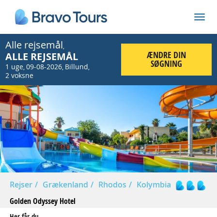
Alle rejsemål
,
ÆNDRE DIN
ALLE REJSEMÅL
SØGNING
1 uge
09-08-2026
Billund
,
,
,
2 voksne
Prev
Nex
Rejser
Grækenland
Rhodos
Kolymbia
Golden Odyssey Hotel
Her får du