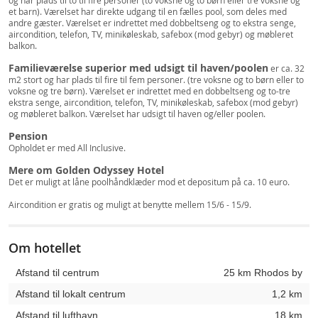
og har plads til to til fire personer (to voksne og to børn eller tre voksne og
et barn). Værelset har direkte udgang til en fælles pool, som deles med
andre gæster. Værelset er indrettet med dobbeltseng og to ekstra senge,
aircondition, telefon, TV, minikøleskab, safebox (mod gebyr) og møbleret
balkon.
Familieværelse superior med udsigt til haven/poolen
er ca. 32
m2 stort og har plads til fire til fem personer. (tre voksne og to børn eller to
voksne og tre børn). Værelset er indrettet med en dobbeltseng og to-tre
ekstra senge, aircondition, telefon, TV, minikøleskab, safebox (mod gebyr)
og møbleret balkon. Værelset har udsigt til haven og/eller poolen.
Pension
Opholdet er med All Inclusive.
Mere om Golden Odyssey Hotel
Det er muligt at låne poolhåndklæder mod et depositum på ca. 10 euro.
Aircondition er gratis og muligt at benytte mellem 15/6 - 15/9.
Om hotellet
Afstand til centrum
25 km Rhodos by
Afstand til lokalt centrum
1,2 km
Afstand til lufthavn
18 km