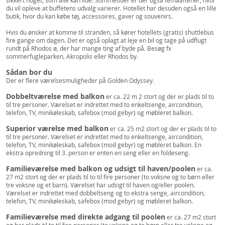
sikkert noget, som alle kan lide. Sommetider er der også temaaftener, hvor
du vil opleve at buffetens udvalg varierer. Hotellet har desuden også en lille
butik, hvor du kan købe tøj, accessoires, gaver og souvenirs.
Hvis du ønsker at komme til stranden, så kører hotellets (gratis) shuttlebus
fire gange om dagen. Det er også oplagt at leje en bil og tage på udflugt
rundt på Rhodos ø, der har mange ting af byde på. Besøg fx
sommerfugleparken, Akropolis eller Rhodos by.
Sådan bor du
Der er flere værelsesmuligheder på Golden Odyssey.
Dobbeltværelse med balkon
er ca. 22 m 2 stort og der er plads til to
til tre personer. Værelset er indrettet med to enkeltsenge, aircondition,
telefon, TV, minikøleskab, safebox (mod gebyr) og møbleret balkon.
Superior værelse med balkon
er ca. 25 m2 stort og der er plads til to
til tre personer. Værelset er indrettet med to enkeltsenge, aircondition,
telefon, TV, minikøleskab, safebox (mod gebyr) og møbleret balkon. En
ekstra opredning til 3. person er enten en seng eller en foldeseng.
Familieværelse med balkon og udsigt til haven/poolen
er ca.
27 m2 stort og der er plads til to til fire personer (to voksne og to børn eller
tre voksne og et barn). Værelset har udsigt til haven og/eller poolen.
Værelset er indrettet med dobbeltseng og to ekstra senge, aircondition,
telefon, TV, minikøleskab, safebox (mod gebyr) og møbleret balkon.
Familieværelse med direkte adgang til poolen
er ca. 27 m2 stort