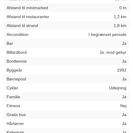
Afstand til minimarked
0 m
Afstand til restauranter
1,2 km
Afstand til strand
1,8 km
Aircondition
I begrænset periode
Bar
Ja
Billardbord
Ja, mod gebyr
Bordtennis
Ja
Byggeår
1992
Børnepool
Ja
Cykler
Udlejning
Familie
Ja
Fitness
Nej
Gratis bus
Ja
Hårtørrer
Ja
Køleskab
Ja