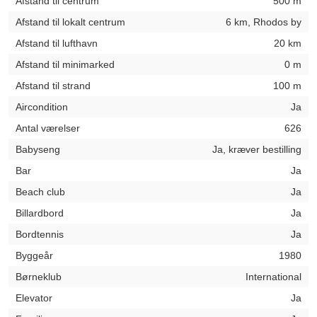
Afstand til centrum
500 m
Afstand til lokalt centrum
6 km, Rhodos by
Afstand til lufthavn
20 km
Afstand til minimarked
0 m
Afstand til strand
100 m
Aircondition
Ja
Antal værelser
626
Babyseng
Ja, kræver bestilling
Bar
Ja
Beach club
Ja
Billardbord
Ja
Bordtennis
Ja
Byggeår
1980
Børneklub
International
Elevator
Ja