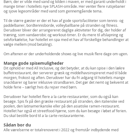
Børn, der er vilde med vand og kilden i maven, er med garanti underholdt i
mange timer i hotellets nye SPLASH-område. Her venter flere rutsjebaner
og sjove legeområder med vand som gennemgående tema.
Til de større gæster er der et hav af gode sportsfaciliteter som tennis- og
paddelbaner, bordtennisborde, volleyballbane på stranden og fitness.
Derudover bliver der arrangereret daglige aktiviteter for dig, der holder af
træning, som vandaerobic og workout-timer. Er du mere til afslapning og
selvforkælelse, har hotellet en spa med et hav af forskellige behandlinger at
vælge mellem (mod betaling).
Om aftenen er der underholdende shows og live musik flere dage om ugen.
Mange gode spisemuligheder
Dit ophold er med All Inclusive, og det betyder, at du kan spise i den lækre
buffetrestaurant, der serverer græsk og middelhavsinspireret mad til både
morgen, frokost og aften. Derudover har du fri adgang til hotellets mange
snackbarer og barer inklusive strandbaren. Det gør det nemt og bekvemt at
holde ferie – særligt hvis du rejser med børn.
Derudover har hotellet flere a la carte-restauranter, som du også kan
besøge. Spis fx på den græske restaurant på stranden, den italienske ved
poolen, den latinamerikanske eller på den asiatiske ramen-restaurant.
Hotellet har også et streetfood-hjørne, som du kan besøge i løbet af ferien.
Du skal bestille bord til a la carte-restauranterne.
Sådan bor du
Alle værelserne er totalrenoveret i 2022 og fremstår indbydende med