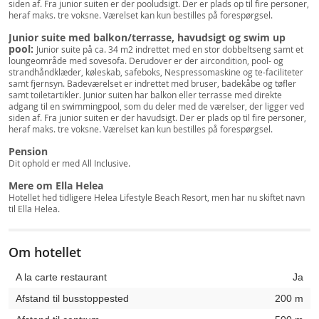
siden af. Fra junior suiten er der pooludsigt. Der er plads op til fire personer,
heraf maks. tre voksne. Værelset kan kun bestilles på forespørgsel.
Junior suite med balkon/terrasse, havudsigt og swim up
pool:
Junior suite på ca. 34 m2 indrettet
med en stor dobbeltseng samt et
loungeområde med sovesofa. Derudover er der aircondition, pool- og
strandhåndklæder, køleskab, safeboks, Nespressomaskine og te-faciliteter
samt fjernsyn. Badeværelset er indrettet med bruser, badekåbe og tøfler
samt toiletartikler. Junior suiten har balkon eller terrasse med direkte
adgang til en swimmingpool, som du deler med de værelser, der ligger ved
siden af. Fra junior suiten er der havudsigt. Der er plads op til fire personer,
heraf maks. tre voksne. Værelset kan kun bestilles på forespørgsel.
Pension
Dit ophold er med All Inclusive.
Mere om Ella Helea
Hotellet hed tidligere Helea Lifestyle Beach Resort, men har nu skiftet navn
til Ella Helea.
Om hotellet
A la carte restaurant
Ja
Afstand til busstoppested
200 m