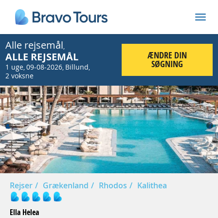
Alle rejsemål
,
ÆNDRE DIN
ALLE REJSEMÅL
SØGNING
1 uge
09-08-2026
Billund
,
,
,
2 voksne
Prev
Nex
Rejser
Grækenland
Rhodos
Kalithea
Ella Helea