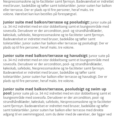
Nespressomaskine og te-faciliteter samt fjernsyn. Badeværelset er indrettet
med bruser, badekåbe og tøfler samt toiletartikler. Junior suiten har balkon
eller terrasse. Der er plads op til fire personer, heraf maks. tre
voksne. Værelset kan kun bestilles på forespørgsel.
Junior suite med balkon/terrasse og pooludsigt:
Junior suite på
ca. 34 m2 indrettet med en stor dobbeltseng samt et loungeområde med
sovesofa. Derudover er der aircondition, pool- og strandhåndklæder,
køleskab, safeboks, Nespressomaskine og te-faciliteter samt fjernsyn.
Badeværelset er indrettet med bruser, badekåbe og tøfler samt
toiletartikler. Junior suiten har balkon eller terrasse og pooludsigt. Der er
plads op til fire personer, heraf maks. tre voksne.
Junior suite med balkon/terrasse og havudsigt:
Junior suite på
ca. 34 m2 indrettet med en stor dobbeltseng samt et loungeområde med
sovesofa. Derudover er der aircondition, pool- og strandhåndklæder,
køleskab, safeboks, Nespressomaskine og te-faciliteter samt fjernsyn.
Badeværelset er indrettet med bruser, badekåbe og tøfler samt
toiletartikler. Junior suiten har balkon eller terrasse og havudsigt. Der er
plads op til fire personer, heraf maks. tre voksne.
Junior suite med balkon/terrasse, pooludsigt og swim up
pool:
Junior suite på ca. 34 m2 indrettet med en stor dobbeltseng samt et
loungeområde med sovesofa. Derudover er der aircondition, pool- og
strandhåndklæder, køleskab, safeboks, Nespressomaskine og te-faciliteter
samt fjernsyn. Badeværelset er indrettet med bruser, badekåbe og tøfler
samt toiletartikler. Junior suiten har balkon eller terrasse med direkte
adgang til en swimmingpool, som du deler med de værelser, der ligger ved