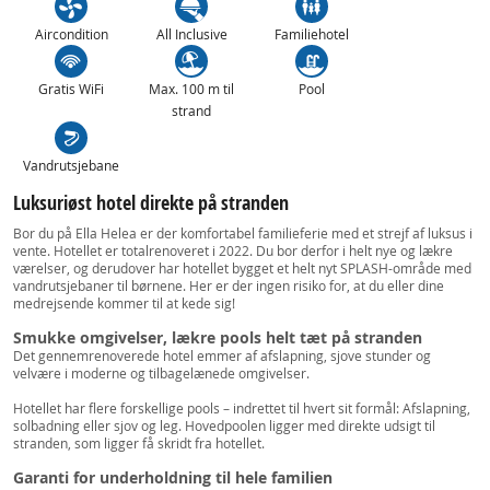
Aircondition
All Inclusive
Familiehotel
Gratis WiFi
Max. 100 m til
Pool
strand
Vandrutsjebane
Luksuriøst hotel direkte på stranden
Bor du på Ella Helea er der komfortabel familieferie med et strejf af luksus i
vente. Hotellet er totalrenoveret i 2022. Du bor derfor i helt nye og lækre
værelser, og derudover har hotellet bygget et helt nyt SPLASH-område med
vandrutsjebaner til børnene. Her er der ingen risiko for, at du eller dine
medrejsende kommer til at kede sig!
Smukke omgivelser, lækre pools helt tæt på stranden
Det gennemrenoverede hotel emmer af afslapning, sjove stunder og
velvære i moderne og tilbagelænede omgivelser.
Hotellet har flere forskellige pools – indrettet til hvert sit formål: Afslapning,
solbadning eller sjov og leg. Hovedpoolen ligger med direkte udsigt til
stranden, som ligger få skridt fra hotellet.
Garanti for underholdning til hele familien