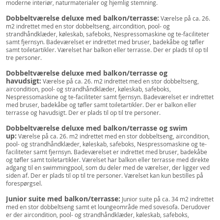
moderne interiør, naturmaterialer og hjemlig stemning.
Dobbeltværelse deluxe med balkon/terrasse:
Værelse på ca. 26.
m2 indrettet med en stor dobbeltseng, aircondition, pool- og
strandhåndklæder, køleskab, safeboks, Nespressomaskine og te-faciliteter
samt fjernsyn. Badeværelset er indrettet med bruser, badekåbe og tøfler
samt toiletartikler. Værelset har balkon eller terrasse. Der er plads til op til
tre personer.
Dobbeltværelse deluxe med balkon/terrasse og
havudsigt:
Værelse på ca. 26. m2 indrettet med en stor dobbeltseng,
aircondition, pool- og strandhåndklæder, køleskab, safeboks,
Nespressomaskine og te-faciliteter samt fjernsyn. Badeværelset er indrettet
med bruser, badekåbe og tøfler samt toiletartikler. Der er balkon eller
terrasse og havudsigt. Der er plads til op til tre personer.
Dobbeltværelse deluxe med balkon/terrasse og swim
up:
Værelse på ca. 26. m2 indrettet med en stor dobbeltseng, aircondition,
pool- og strandhåndklæder, køleskab, safeboks, Nespressomaskine og te-
faciliteter samt fjernsyn. Badeværelset er indrettet med bruser, badekåbe
og tøfler samt toiletartikler. Værelset har balkon eller terrasse med direkte
adgang til en swimmingpool, som du deler med de værelser, der ligger ved
siden af. Der er plads til op til tre personer. Værelset kan kun bestilles på
forespørgsel.
Junior suite med balkon/terrasse:
Junior suite på ca. 34 m2 indrettet
med en stor dobbeltseng samt et loungeområde med sovesofa. Derudover
er der aircondition, pool- og strandhåndklæder, køleskab, safeboks,