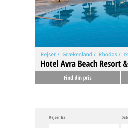
Rejser
Grækenland
Rhodos
I
Hotel Avra Beach Resort 
Find din pris
Rejser fra
Dat