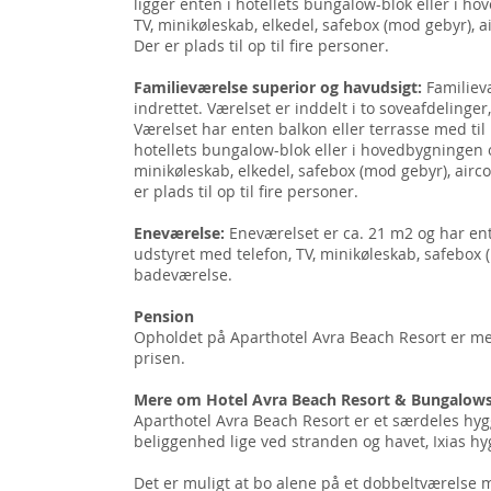
ligger enten i hotellets bungalow-blok eller i h
TV, minikøleskab, elkedel, safebox (mod gebyr), 
Der er plads til op til fire personer.
Familieværelse superior og havudsigt:
Familiev
indrettet. Værelset er inddelt i to soveafdelinge
Værelset har enten balkon eller terrasse med til 
hotellets bungalow-blok eller i hovedbygningen o
minikøleskab, elkedel, safebox (mod gebyr), airc
er plads til op til fire personer.
Eneværelse:
Eneværelset er ca. 21 m2 og har ent
udstyret med telefon, TV, minikøleskab, safebox (
badeværelse.
Pension
Opholdet på Aparthotel Avra Beach Resort er med 
prisen.
Mere om Hotel Avra Beach Resort & Bungalow
Aparthotel Avra Beach Resort er et særdeles hyg
beliggenhed lige ved stranden og havet, Ixias hy
Det er muligt at bo alene på et dobbeltværelse 