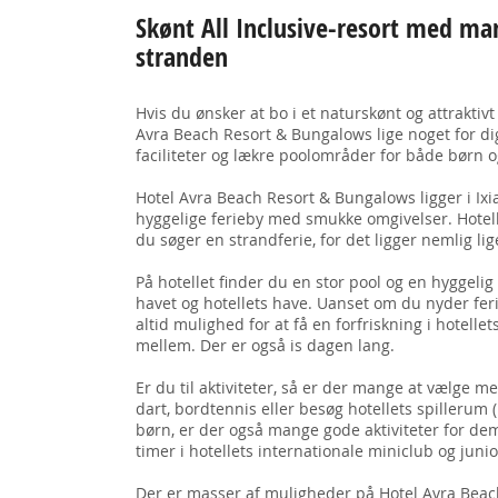
Skønt All Inclusive-resort med man
stranden
Hvis du ønsker at bo i et naturskønt og attraktiv
Avra Beach Resort & Bungalows lige noget for di
faciliteter og lækre poolområder for både børn o
Hotel Avra Beach Resort & Bungalows ligger i Ixi
hyggelige ferieby med smukke omgivelser. Hotell
du søger en strandferie, for det ligger nemlig li
På hotellet finder du en stor pool og en hyggeli
havet og hotellets have. Uanset om du nyder feri
altid mulighed for at få en forfriskning i hotelle
mellem. Der er også is dagen lang.
Er du til aktiviteter, så er der mange at vælge mel
dart, bordtennis eller besøg hotellets spillerum
børn, er der også mange gode aktiviteter for de
timer i hotellets internationale miniclub og juni
Der er masser af muligheder på Hotel Avra Beac