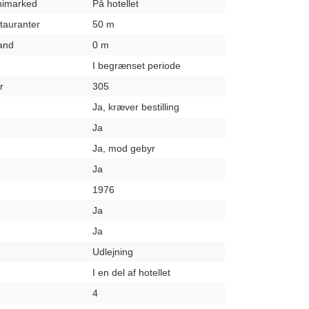
inimarked
På hotellet
stauranter
50 m
rand
0 m
I begrænset periode
r
305
Ja, kræver bestilling
Ja
Ja, mod gebyr
Ja
1976
Ja
Ja
Udlejning
I en del af hotellet
4