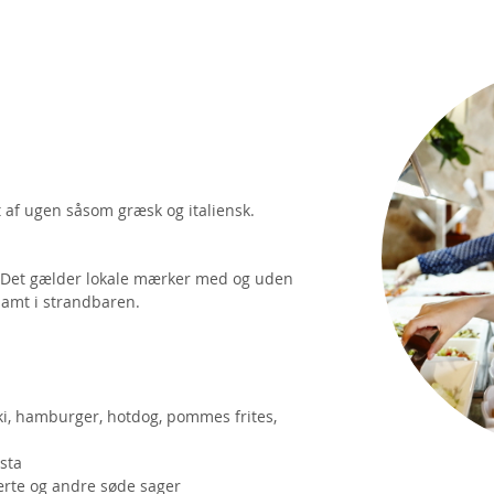
t af ugen såsom græsk og italiensk.
00. Det gælder lokale mærker med og uden
samt i strandbaren.
aki, hamburger, hotdog, pommes frites,
asta
 tærte og andre søde sager