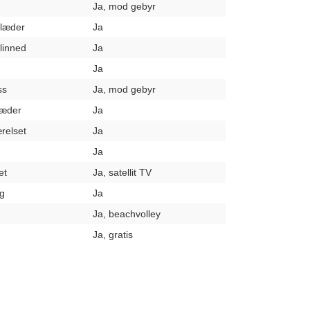
Ja, mod gebyr
klæder
Ja
elinned
Ja
Ja
ss
Ja, mod gebyr
læder
Ja
relset
Ja
Ja
et
Ja, satellit TV
g
Ja
Ja, beachvolley
Ja, gratis