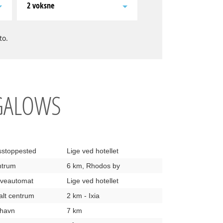
2 voksne
to.
NGALOWS
usstoppested
Lige ved hotellet
entrum
6 km, Rhodos by
hæveautomat
Lige ved hotellet
kalt centrum
2 km - Ixia
fthavn
7 km