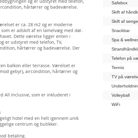
ovedbygningen og er udstyret med telefon,
Safebox
aircondition, hårtørrer og badeværelse.
Skift af hånd
Skift af seng
ærelset er ca. 28 m2 og er moderne
r, som er adskilt af en lamelvæg med dør.
Snackbar
havet. Dette værelse ligger enten i
Spa & wellne
g er udstyret med telefon, TV,
ondition, hårtørrer og badeværelse. Der
Strandhåndk
Telefon på væ
en balkon eller terrasse. Værelset er
Tennis
mod gebyr), aircondition, hårtørrer og
TV på værels
Underholdnin
All Inclusive, som er inkluderet i
Volleyball
WiFi
s
geligt hotel med en helt igennem unik
ggelige centrum og butikker.
mod betaling.