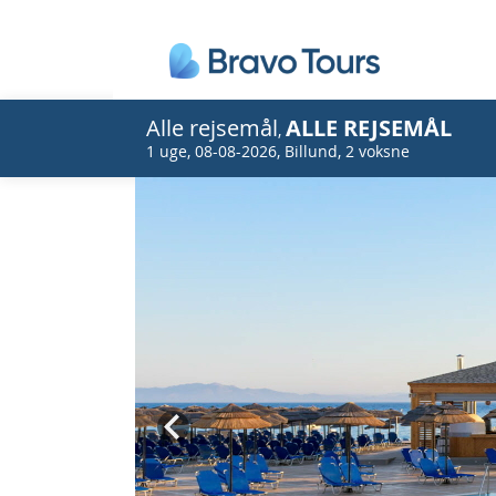
Alle rejsemål
ALLE REJSEMÅL
,
1 uge
,
08-08-2026
,
Billund
,
2 voksne
Prev