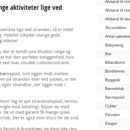
Afstand til m
ge aktiviteter lige ved
Afstand til re
Afstand til st
Aircondition
t område lige ved stranden, så er Hotel
g. Hotellet tilbyder mange gode
Antal værelse
g voksne!
Babyseng
a, der er kendt som Rhodos’ rolige og
Bar
et har den perfekte beliggenhed, hvis
ge ved Ixias smukke rullestensstrand.
Billardbord
Bordtennis
g børnepool, som ligger midt mellem
en på stranden eller ved poolen, er der
Byggeår
ts egen strandbar, der ligger midt i
Børneklub
Børnepool
lem! Tag et spil strandvolleyball, tennis,
Cykler
 (nogle mod betaling). Rejser du med
m. De vil med garanti få mange sjove
Elevator
orclub. Der er også mini-disco for de små.
Etager
h Resort & Bungalows, og glem ikke den