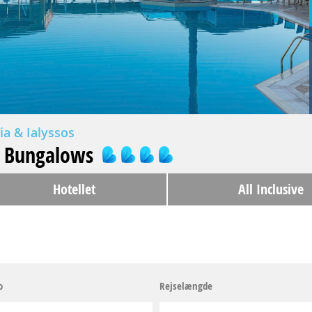
xia & Ialyssos
& Bungalows
Hotellet
All Inclusive
o
Rejselængde