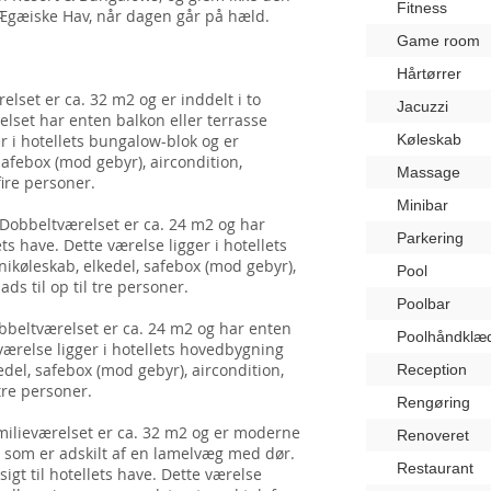
Fitness
Ægæiske Hav, når dagen går på hæld.
Game room
Hårtørrer
elset er ca. 32 m2 og er inddelt i to
Jacuzzi
elset har enten balkon eller terrasse
er i hotellets bungalow-blok og er
Køleskab
safebox (mod gebyr), aircondition,
Massage
fire personer.
Minibar
Dobbeltværelset er ca. 24 m2 og har
Parkering
ts have. Dette værelse ligger i hotellets
ikøleskab, elkedel, safebox (mod gebyr),
Pool
ds til op til tre personer.
Poolbar
bbeltværelset er ca. 24 m2 og har enten
Poolhåndklæ
værelse ligger i hotellets hovedbygning
edel, safebox (mod gebyr), aircondition,
Reception
tre personer.
Rengøring
milieværelset er ca. 32 m2 og er moderne
Renoveret
r, som er adskilt af en lamelvæg med dør.
Restaurant
gt til hotellets have. Dette værelse