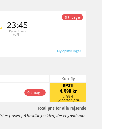
9 tilbage
23:45
n
København
(CPH)
Fly oplysninger
Kun fly
BESTIL
4.998 kr
9 tilbage
8.798 kr
(2 person(er))
Total pris for alle rejsende
et er prisen på bestillingssiden, der er gældende.