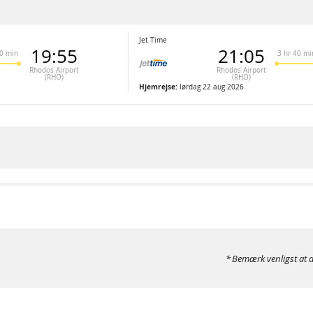
Jet Time
19:55
21:05
30 min
3 hr 40 mi
Rhodos Airport
Rhodos Airport
(RHO)
(RHO)
Hjemrejse:
lørdag 22 aug 2026
Bemærk venligst at d