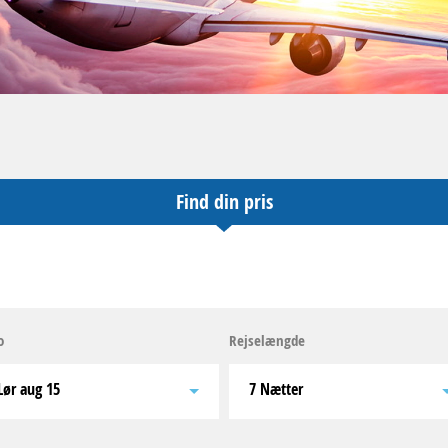
Find din pris
o
Rejselængde
lør aug 15
7 Nætter