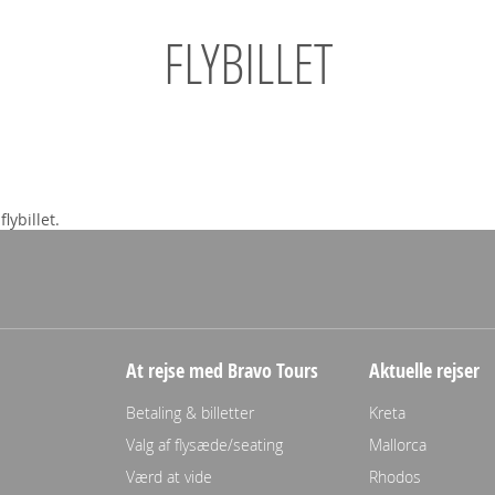
FLYBILLET
.
lybillet.
At rejse med Bravo Tours
Aktuelle rejser
Betaling & billetter
Kreta
Valg af flysæde/seating
Mallorca
Værd at vide
Rhodos