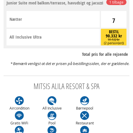
Junior Suite med balkon/terrasse, havudsigt og jacuzzi
1 tilbage
Nætter
7
BESTIL
90.332 kr
All Inclusive Ultra
91.532 kr
(2 person(er))
Total pris for alle rejsende
Bemærk venligst at det er prisen på bestillingssiden, der er gældende.
MITSIS ALILA RESORT & SPA
Aircondition
All Inclusive
Børnepool
Gratis WiFi
Pool
Restaurant