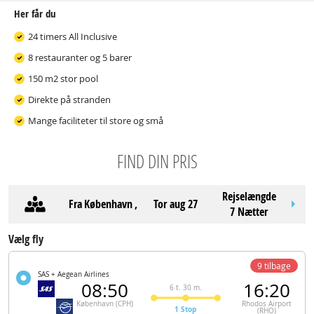
Her får du
24 timers All Inclusive
8 restauranter og 5 barer
150 m2 stor pool
Direkte på stranden
Mange faciliteter til store og små
FIND DIN PRIS
Rejselængde
Fra
København
,
tor aug 27
7 Nætter
Vælg fly
9 tilbage
SAS + Aegean Airlines
08:50
16:20
6 t. 30 m.
København (CPH)
Rhodos Airport
1 Stop
(RHO)