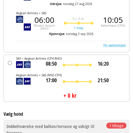
Udrejse:
torsdag 27 aug 2026
Aegean Airlines + SAS
06:00
10:05
5 t. 5 m.
Rhodos Airport
København (CPH)
1 Stop
(RHO)
Hjemrejse:
torsdag 3 sep 2026
Fly oplysninger
SAS + Aegean Airlines
(CPH-RHO)
08:50
16:20
Aegean Airlines + SAS
(RHO-CPH)
17:00
21:50
+ 0 kr
Vælg hotel
Dobbeltværelse med balkon/terrasse og udsigt til
1 tilbage
bjergene