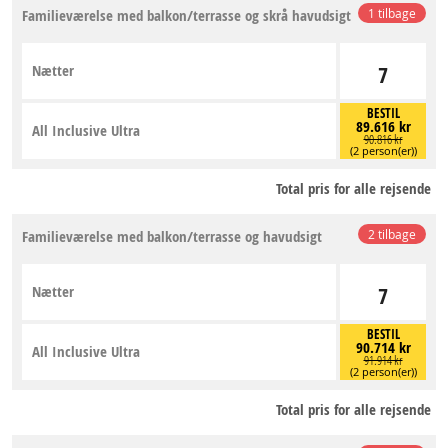
Familieværelse med balkon/terrasse og skrå havudsigt
1 tilbage
Nætter
7
BESTIL
89.616 kr
All Inclusive Ultra
90.816 kr
(2 person(er))
Total pris for alle rejsende
Familieværelse med balkon/terrasse og havudsigt
2 tilbage
Nætter
7
BESTIL
90.714 kr
All Inclusive Ultra
91.914 kr
(2 person(er))
Total pris for alle rejsende