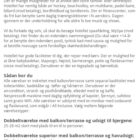
Der er mange muligheder for at afvikle den store familie- eller vennedyst!
Hotellet har nemlig både air hockey, beachvolley, en multibane, padel-bane,
billard (mod betaling), bordfoldbod og bordtennis. Der er fitnesscenter, som
du frit kan benytte samt daglig træningslektioner i fx aerobics. Dagen
igennem er der underholdning for alle aldre fx live musik og shows.
Vil du forkæle dig selv, så skal du besøge hotellet spaafdeling, MySpa (mod
betaling). Her finder du en indendørs swimmingpool (Du skal være +14 år
for at benytte den indendørs pool), tyrkisk bad med sauna og mulighed for
at bestille massage samt forskellige skønhedsbehandlinger.
Hotellet har gode faciliteter til dig, der rejser med børn. Der er mulighed for
at låne babybadekar, klapvogn, højstol, barnesenge, potte og flaskevarmer
(visse mod betaling). Derudover er der en legeplads og børneklub.
Sådan bor du
Alle værelser er indrettet med balkon/terrasse samt separat bad/toilet med
toiletartikler, badekåbe og -tøfler og hårtørrer. Derudover er der
aircondition, strand- og poolhåndklæde, elkedel med te og kaffe,
Nespresso®-maskine med daglig opfyldning af kapsler, fjernsyn, safebox
samt gratis WiFi. Alle værelser er udstyret med en minibar med sodavand
og flaskevand, som indgår i All Inclusive. Vælg mellem følgende
værelsestyper:
Dobbeltværelse med balkon/terrasse og udsigt til bjergene:
25-28 m2 stort med plads til en til to personer.
Dobbeltværelse superior med balkon/terrasse og havudsigt: