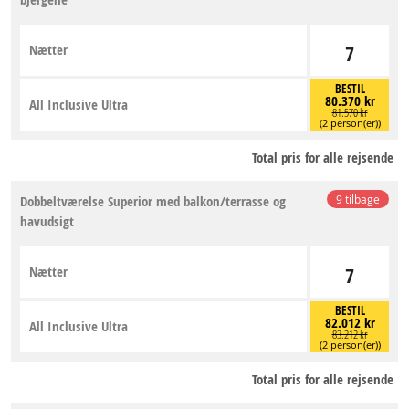
Nætter
7
BESTIL
80.370 kr
All Inclusive Ultra
81.570 kr
(2 person(er))
Total pris for alle rejsende
Dobbeltværelse Superior med balkon/terrasse og
9 tilbage
havudsigt
Nætter
7
BESTIL
82.012 kr
All Inclusive Ultra
83.212 kr
(2 person(er))
Total pris for alle rejsende