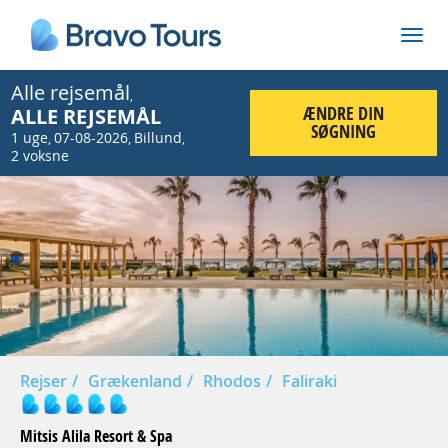
Alle rejsemål
,
ÆNDRE DIN
ALLE REJSEMÅL
SØGNING
1 uge
07-08-2026
Billund
,
,
,
2 voksne
Prev
Nex
Rejser
Grækenland
Rhodos
Faliraki
Mitsis Alila Resort & Spa