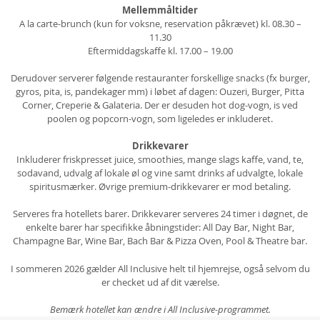
Mellemmåltider
A la carte-brunch (kun for voksne, reservation påkrævet) kl. 08.30 –
11.30
Eftermiddagskaffe kl. 17.00 – 19.00
Derudover serverer følgende restauranter forskellige snacks (fx burger,
gyros, pita, is, pandekager mm) i løbet af dagen: Ouzeri, Burger, Pitta
Corner, Creperie & Galateria. Der er desuden hot dog-vogn, is ved
poolen og popcorn-vogn, som ligeledes er inkluderet.
Drikkevarer
Inkluderer friskpresset juice, smoothies, mange slags kaffe, vand, te,
sodavand, udvalg af lokale øl og vine samt drinks af udvalgte, lokale
spiritusmærker. Øvrige premium-drikkevarer er mod betaling.
Serveres fra hotellets barer. Drikkevarer serveres 24 timer i døgnet, de
enkelte barer har specifikke åbningstider: All Day Bar, Night Bar,
Champagne Bar, Wine Bar, Bach Bar & Pizza Oven, Pool & Theatre bar.
I sommeren 2026 gælder All Inclusive helt til hjemrejse, også selvom du
er checket ud af dit værelse.
Bemærk hotellet kan ændre i All Inclusive-programmet.