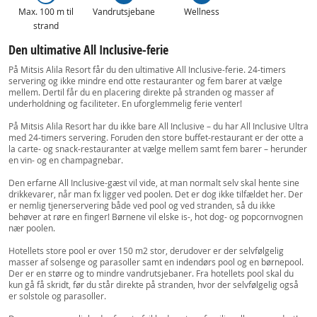
Max. 100 m til
Vandrutsjebane
Wellness
strand
Den ultimative All Inclusive-ferie
På Mitsis Alila Resort får du den ultimative All Inclusive-ferie. 24-timers
servering og ikke mindre end otte restauranter og fem barer at vælge
mellem. Dertil får du en placering direkte på stranden og masser af
underholdning og faciliteter. En uforglemmelig ferie venter!
På Mitsis Alila Resort har du ikke bare All Inclusive – du har All Inclusive Ultra
med 24-timers servering. Foruden den store buffet-restaurant er der otte a
la carte- og snack-restauranter at vælge mellem samt fem barer – herunder
en vin- og en champagnebar.
Den erfarne All Inclusive-gæst vil vide, at man normalt selv skal hente sine
drikkevarer, når man fx ligger ved poolen. Det er dog ikke tilfældet her. Der
er nemlig tjenerservering både ved pool og ved stranden, så du ikke
behøver at røre en finger! Børnene vil elske is-, hot dog- og popcornvognen
nær poolen.
Hotellets store pool er over 150 m2 stor, derudover er der selvfølgelig
masser af solsenge og parasoller samt en indendørs pool og en børnepool.
Der er en større og to mindre vandrutsjebaner. Fra hotellets pool skal du
kun gå få skridt, før du står direkte på stranden, hvor der selvfølgelig også
er solstole og parasoller.