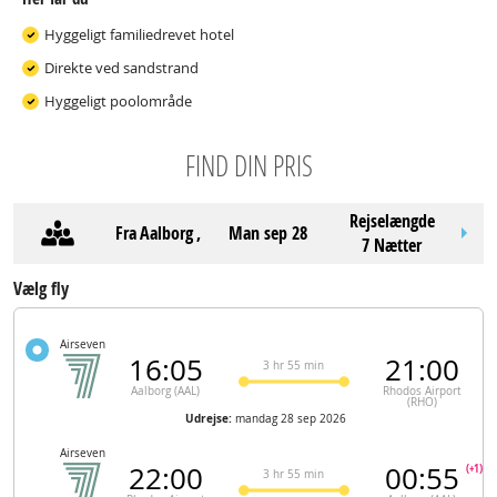
Hyggeligt familiedrevet hotel
Direkte ved sandstrand
Hyggeligt poolområde
FIND DIN PRIS
Rejselængde
Fra
Aalborg
,
man sep 28
7 Nætter
Vælg fly
Airseven
16:05
21:00
3 hr 55 min
Aalborg (AAL)
Rhodos Airport
(RHO)
Udrejse:
mandag 28 sep 2026
Airseven
22:00
00:55
(+1)
3 hr 55 min