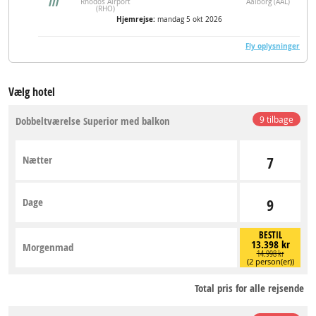
Rhodos Airport
Aalborg (AAL)
(RHO)
Hjemrejse:
mandag 5 okt 2026
Fly oplysninger
Vælg hotel
Dobbeltværelse Superior med balkon
9 tilbage
Nætter
7
Dage
9
BESTIL
13.398 kr
Morgenmad
14.998 kr
(2 person(er))
Total pris for alle rejsende