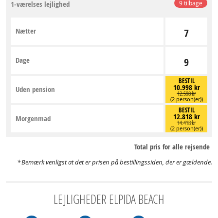
1-værelses lejlighed
9 tilbage
Nætter
7
Dage
9
BESTIL
10.998 kr
Uden pension
12.598 kr
(2 person(er))
BESTIL
12.818 kr
Morgenmad
14.418 kr
(2 person(er))
Total pris for alle rejsende
Bemærk venligst at det er prisen på bestillingssiden, der er gældende.
LEJLIGHEDER ELPIDA BEACH