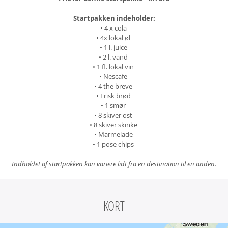
Startpakken indeholder:
• 4 x cola
• 4x lokal øl
• 1 l. juice
• 2 l. vand
• 1 fl. lokal vin
• Nescafe
• 4 the breve
• Frisk brød
• 1 smør
• 8 skiver ost
• 8 skiver skinke
• Marmelade
• 1 pose chips
Indholdet af startpakken kan variere lidt fra en destination til en anden.
KORT