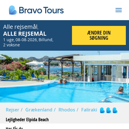
Alle rejsemål
,
ÆNDRE DIN
ALLE REJSEMÅL
SØGNING
1 uge
08-08-2026
Billund
,
,
,
2 voksne
Prev
Nex
Rejser
Grækenland
Rhodos
Faliraki
Lejligheder Elpida Beach
Her får du