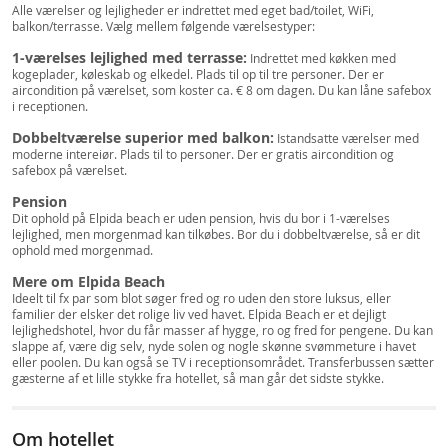
Alle værelser og lejligheder er indrettet med eget bad/toilet, WiFi,
balkon/terrasse. Vælg mellem følgende værelsestyper:
1-værelses lejlighed med terrasse:
Indrettet med køkken med
kogeplader, køleskab og elkedel. Plads til op til tre personer. Der er
aircondition på værelset, som koster ca. € 8 om dagen. Du kan låne safebox
i receptionen.
Dobbeltværelse superior med balkon:
Istandsatte værelser med
moderne intereiør. Plads til to personer. Der er gratis aircondition og
safebox på værelset.
Pension
Dit ophold på Elpida beach er uden pension, hvis du bor i 1-værelses
lejlighed, men morgenmad kan tilkøbes. Bor du i dobbeltværelse, så er dit
ophold med morgenmad.
Mere om Elpida Beach
Ideelt til fx par som blot søger fred og ro uden den store luksus, eller
familier der elsker det rolige liv ved havet. Elpida Beach er et dejligt
lejlighedshotel, hvor du får masser af hygge, ro og fred for pengene. Du kan
slappe af, være dig selv, nyde solen og nogle skønne svømmeture i havet
eller poolen. Du kan også se TV i receptionsområdet. Transferbussen sætter
gæsterne af et lille stykke fra hotellet, så man går det sidste stykke.
Om hotellet