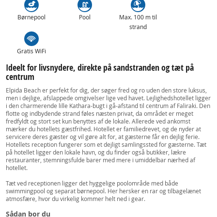
Børnepool
Pool
Max. 100 m til
strand
Gratis WiFi
Ideelt for livsnydere, direkte på sandstranden og tæt på
centrum
Elpida Beach er perfekt for dig, der søger fred og ro uden den store luksus,
men i dejlige, afslappede omgivelser lige ved havet. Lejlighedshotellet ligger
i den charmerende lille Kathara-bugt i gå-afstand til centrum af Faliraki. Den
flotte og indbydende strand føles næsten privat, da området er meget
fredfyldt og stort set kun benyttes af de lokale. Allerede ved ankomst
mærker du hotellets gæstfrihed. Hotellet er familiedrevet, og de nyder at
servicere deres gæster og vil gøre alt for, at gæsterne får en dejlig ferie.
Hotellets reception fungerer som et dejligt samlingssted for gæsterne. Tæt
på hotellet ligger den lokale havn, og du finder også butikker, lækre
restauranter, stemningsfulde barer med mere i umiddelbar nærhed af
hotellet.
Tæt ved receptionen ligger det hyggelige poolområde med både
swimmingpool og separat børnepool. Her hersker en rar og tilbagelænet
atmosfære, hvor du virkelig kommer helt ned i gear.
Sådan bor du