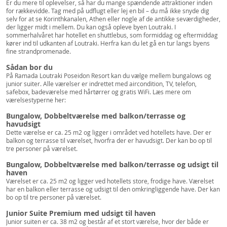
Er du mere til oplevelser, så har du mange spændende attraktioner inden
for rækkevidde. Tag med på udflugt eller lej en bil – du må ikke snyde dig
selv for at se Korinthkanalen, Athen eller nogle af de antikke seværdigheder,
der ligger midt i mellem. Du kan også opleve byen Loutraki. I
sommerhalvåret har hotellet en shuttlebus, som formiddag og eftermiddag
kører ind til udkanten af Loutraki. Herfra kan du let gå en tur langs byens
fine strandpromenade.
Sådan bor du
På Ramada Loutraki Poseidon Resort kan du vælge mellem bungalows og
junior suiter. Alle værelser er indrettet med aircondition, TV, telefon,
safebox, badeværelse med hårtørrer og gratis WiFi. Læs mere om
værelsestyperne her:
Bungalow, Dobbeltværelse med balkon/terrasse og
havudsigt
Dette værelse er ca. 25 m2 og ligger i området ved hotellets have. Der er
balkon og terrasse til værelset, hvorfra der er havudsigt. Der kan bo op til
tre personer på værelset.
Bungalow, Dobbeltværelse med balkon/terrasse og udsigt til
haven
Værelset er ca. 25 m2 og ligger ved hotellets store, frodige have. Værelset
har en balkon eller terrasse og udsigt til den omkringliggende have. Der kan
bo op til tre personer på værelset.
Junior Suite Premium med udsigt til haven
Junior suiten er ca. 38 m2 og består af et stort værelse, hvor der både er