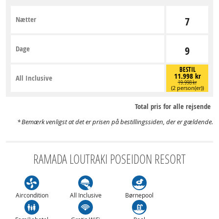
Nætter
7
Dage
9
BESTIL
11.998 kr
All Inclusive
19.998 kr
(2 person(er))
Total pris for alle rejsende
Bemærk venligst at det er prisen på bestillingssiden, der er gældende.
RAMADA LOUTRAKI POSEIDON RESORT
Aircondition
All Inclusive
Børnepool