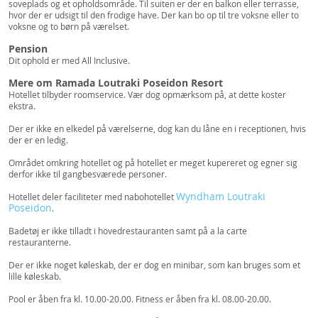
soveplads og et opholdsområde. Til suiten er der en balkon eller terrasse,
hvor der er udsigt til den frodige have. Der kan bo op til tre voksne eller to
voksne og to børn på værelset.
Pension
Dit ophold er med All Inclusive.
Mere om Ramada Loutraki Poseidon Resort
Hotellet tilbyder roomservice. Vær dog opmærksom på, at dette koster
ekstra.
Der er ikke en elkedel på værelserne, dog kan du låne en i receptionen, hvis
der er en ledig.
Området omkring hotellet og på hotellet er meget kupereret og egner sig
derfor ikke til gangbesværede personer.
Wyndham Loutraki
Hotellet deler faciliteter med nabohotellet
Poseidon
.
Badetøj er ikke tilladt i hovedrestauranten samt på a la carte
restauranterne.
Der er ikke noget køleskab, der er dog en minibar, som kan bruges som et
lille køleskab.
Pool er åben fra kl. 10.00-20.00. Fitness er åben fra kl. 08.00-20.00.