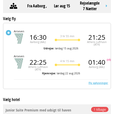
Rejselængde
Fra
Aalborg
,
lør aug 15
7 Nætter
Vælg fly
Airseven
16:30
21:25
3 hr 55 min
Aalborg (AAL)
Athens Lufthavn
(ATH)
Udrejse:
lørdag 15 aug 2026
Airseven
22:25
01:40
(+1)
4 hr 15 min
Athens Lufthavn
Aalborg (AAL)
(ATH)
Hjemrejse:
lørdag 22 aug 2026
Fly oplysninger
Vælg hotel
Junior Suite Premium med udsigt til haven
1 tilbage