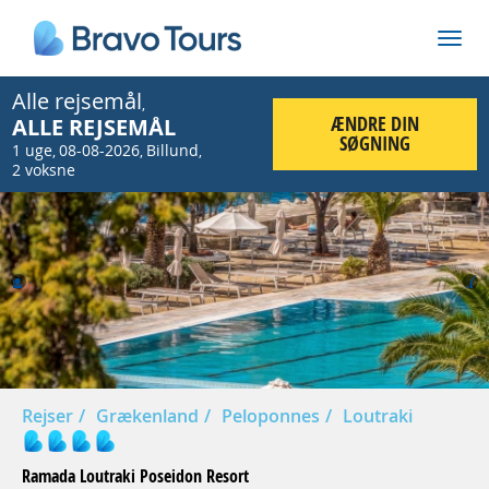
Alle rejsemål
,
ÆNDRE DIN
ALLE REJSEMÅL
SØGNING
1 uge
08-08-2026
Billund
,
,
,
2 voksne
Prev
Nex
Rejser
Grækenland
Peloponnes
Loutraki
Ramada Loutraki Poseidon Resort