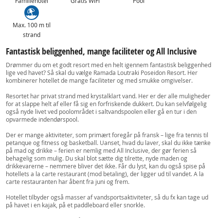
Familiehotel
Gratis WiFi
Pool
Max. 100 m til
strand
Fantastisk beliggenhed, mange faciliteter og All Inclusive
Drømmer du om et godt resort med en helt igennem fantastisk beliggenhed
lige ved havet? Så skal du vælge Ramada Loutraki Poseidon Resort. Her
kombinerer hotellet de mange faciliteter og med smukke omgivelser.
Resortet har privat strand med krystalklart vand. Her er der alle muligheder
for at slappe helt af eller få sig en forfriskende dukkert. Du kan selvfølgelig
også nyde livet ved poolområdet i saltvandspoolen eller gå en tur i den
opvarmede indendørspool.
Der er mange aktiviteter, som primært foregår på fransk – lige fra tennis til
petanque og fitness og basketball. Uanset, hvad du laver, skal du ikke tænke
på mad og drikke – ferien er nemlig med All Inclusive, der gør ferien så
behagelig som mulig. Du skal blot sætte dig tilrette, nyde maden og
drikkevarerne – nemmere bliver det ikke. Får du lyst, kan du også spise på
hotellets a la carte restaurant (mod betaling), der ligger ud til vandet. A la
carte restauranten har åbent fra juni og frem.
Hotellet tilbyder også masser af vandsportsaktiviteter, så du fx kan tage ud
på havet i en kajak, på et paddleboard eller snorkle.