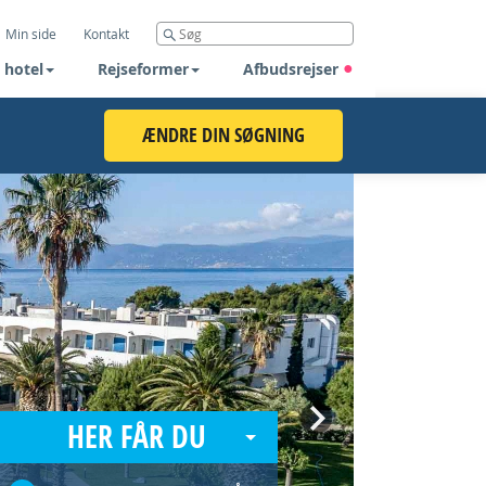
Min side
Kontakt
 hotel
Rejseformer
Afbudsrejser
ÆNDRE DIN SØGNING
Next
HER FÅR DU