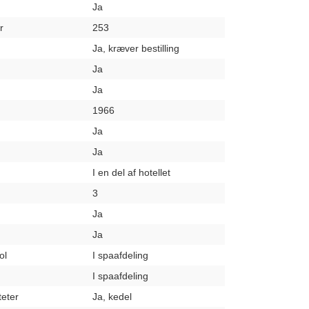
Ja
r
253
Ja, kræver bestilling
Ja
Ja
1966
Ja
Ja
I en del af hotellet
3
Ja
Ja
ol
I spaafdeling
I spaafdeling
teter
Ja, kedel