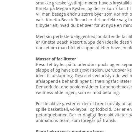
smukke græske kystlinje møder havets krystalklare
Kineta på Megara Kysten, og der er kun 7 km. til
Vil man besøge endnu større byer som Korinth og
væk. Kinetta Beach Resort er det perfekte valg f
tilbyder alt, hvad du behøver for at nyde en min
Med sin perfekte beliggenhed, omfattende facil
er Kinetta Beach Resort & Spa den ideelle destin
uanset om man blot vi slappe af eller have en akt
Masser af faciliteter
Resortet byder på to udendørs pools og en separ
slappe af og have det sjovt i solen. Derudover 
ideel til afslapning. Resortets veludstyrede welln
afslappende behandlinger til træningsfaciliteter 
Bemærk det ene poolområde er forbeholdt voksn
wellness-afdelingen, som er mod betaling.
For de aktive gæster er der et bredt udvalg af sp
spille basketball, volleyball og fodbold. Der er e
petanquebaner. Der er dagligt flere aktiviteter på
animations-team, som foregår på fransk.
Flere lækre restauranter og barer