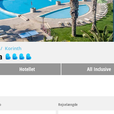
Korinth
a
Hotellet
All Inclusive
o
Rejselængde