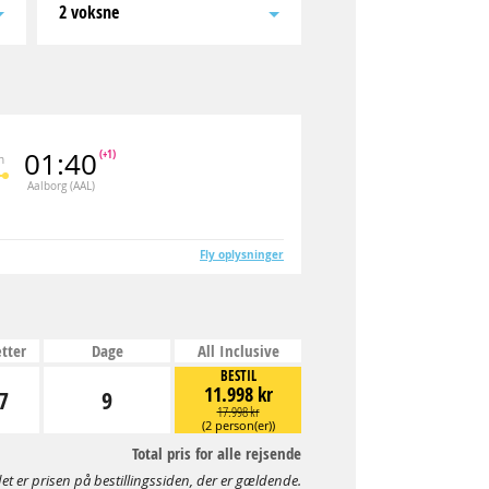
2 voksne
01:40
(+1)
n
Aalborg (AAL)
Fly oplysninger
tter
Dage
All Inclusive
BESTIL
11.998 kr
7
9
17.998 kr
(2 person(er))
Total pris for alle rejsende
et er prisen på bestillingssiden, der er gældende.