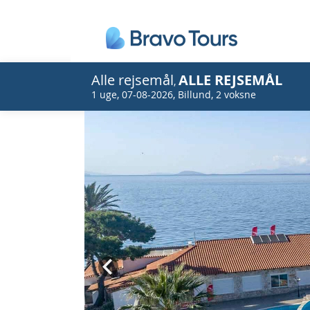
Alle rejsemål
ALLE REJSEMÅL
,
1 uge
,
07-08-2026
,
Billund
,
2 voksne
Prev