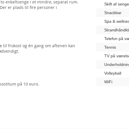
to enkeltsenge i et mindre, separat rum.
Skift af seng
r er plads til fire personer i
Snackbar
Spa & wellne
Strandhåndk
Telefon på væ
ge til frokost og én gang om aftenen kan
Tennis
ødvendigt.
TV på værels
Underholdnin
Volleyball
WiFi
postitum på 10 euro.