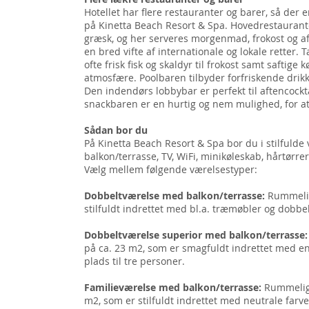
Hotellet har flere restauranter og barer, så der 
på Kinetta Beach Resort & Spa. Hovedrestaurant
græsk, og her serveres morgenmad, frokost og af
en bred vifte af internationale og lokale retter
ofte frisk fisk og skaldyr til frokost samt saftige
atmosfære. Poolbaren tilbyder forfriskende drik
Den indendørs lobbybar er perfekt til aftencockt
snackbaren er en hurtig og nem mulighed, for at 
Sådan bor du
På Kinetta Beach Resort & Spa bor du i stilfulde
balkon/terrasse, TV, WiFi, minikøleskab, hårtørre
Vælg mellem følgende værelsestyper:
Dobbeltværelse med balkon/terrasse:
Rummelig
stilfuldt indrettet med bl.a. træmøbler og dobbel
Dobbeltværelse superior med balkon/terrasse:
på ca. 23 m2, som er smagfuldt indrettet med e
plads til tre personer.
Familieværelse med balkon/terrasse:
Rummeligt
m2, som er stilfuldt indrettet med neutrale far