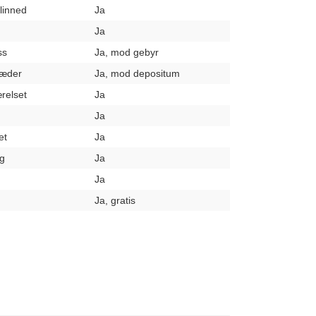
elinned
Ja
Ja
ss
Ja, mod gebyr
læder
Ja, mod depositum
relset
Ja
Ja
et
Ja
g
Ja
Ja
Ja, gratis