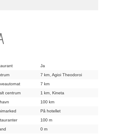
A
taurant
Ja
entrum
7 km, Agioi Theodoroi
hæveautomat
7 km
kalt centrum
1 km, Kineta
fthavn
100 km
inimarked
På hotellet
stauranter
100 m
rand
0 m