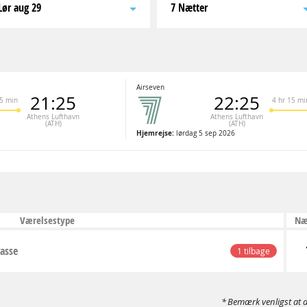
lør aug 29
7 Nætter
Airseven
21:25
22:25
55 min
4 hr 15 mi
Athens Lufthavn
Athens Lufthavn
(ATH)
(ATH)
Hjemrejse:
lørdag 5 sep 2026
Værelsestype
Næ
asse
1 tilbage
Bemærk venligst at d