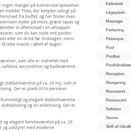
Køleskab
er ingen mangel på kulinariske oplevelser
en hedder Thea, der betyder udsigt på
Legeplads
tensmad fra buffet, og her finder man
Massage
. Tavernaen byder på meze, græsk tapas og
 kødretter til aftensmad i en afslappet
Parkering
kevarer, som du kan nyde ved poolen.
ails eller en drink før middagen, mens
Petanque
få lette snacks i løbet af dagen.
Pool
Poolbar
 værelser, som alle er indrettet med
Poolhåndklæ
r, safebox, aircondition og badeværelse.
Reception
t dobbeltværelse på ca. 20 m2, som er
Rengøring
tseng. Der er plads til to personer.
Renoveret
Rummeligt og elegant dobbeltværelse
Restaurant
n dobbeltseng og en enkeltseng. Der er
Safebox
Sauna
 og elegant familieværelse på ca. 29
Skift af hånd
ver og udstyret med moderne