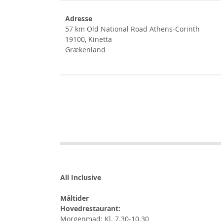
Adresse
57 km Old National Road Athens-Corinth
19100, Kinetta
Grækenland
All Inclusive
Måltider
Hovedrestaurant:
Morgenmad: Kl. 7.30-10.30