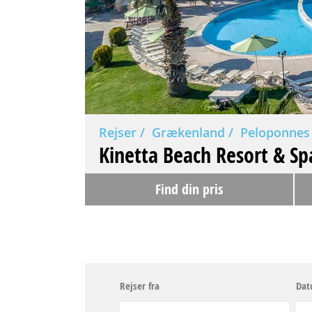
Rejser
Grækenland
Peloponnes
Kinetta Beach Resort & Sp
Find din pris
Rejser fra
Dat