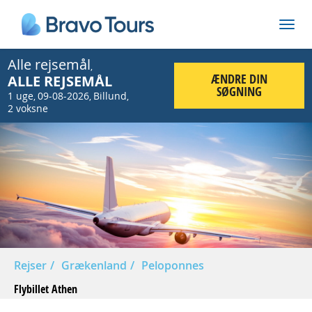
Alle rejsemål
,
ÆNDRE DIN
ALLE REJSEMÅL
SØGNING
1 uge
09-08-2026
Billund
,
,
,
2 voksne
Rejser
Grækenland
Peloponnes
Flybillet Athen