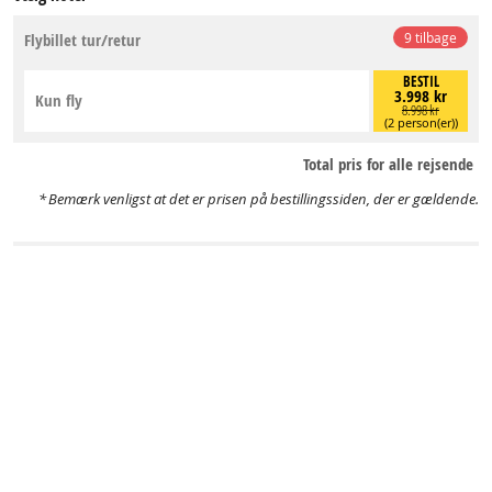
Flybillet tur/retur
9 tilbage
BESTIL
3.998 kr
Kun fly
8.998 kr
(2 person(er))
Total pris for alle rejsende
Bemærk venligst at det er prisen på bestillingssiden, der er gældende.
FLYBILLET
Flybillet tur/retur
Flybilletten er eksklusive transfer og uden hotel.
Der kan ikke bestilles transfer, når du kun køber flybillet.