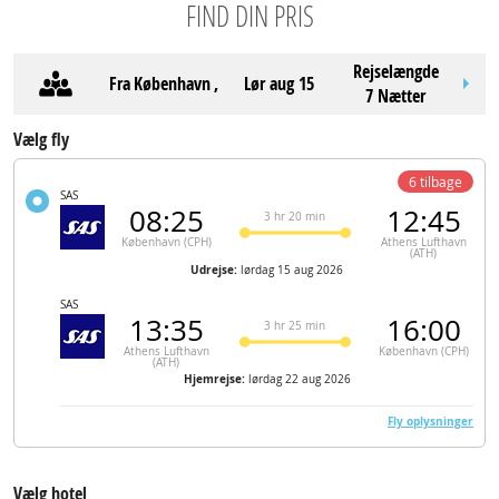
FIND DIN PRIS
Rejselængde
Fra
København
,
lør aug 15
7 Nætter
Vælg fly
6 tilbage
SAS
08:25
12:45
3 hr 20 min
København (CPH)
Athens Lufthavn
(ATH)
Udrejse:
lørdag 15 aug 2026
SAS
13:35
16:00
3 hr 25 min
Athens Lufthavn
København (CPH)
(ATH)
Hjemrejse:
lørdag 22 aug 2026
Fly oplysninger
Vælg hotel