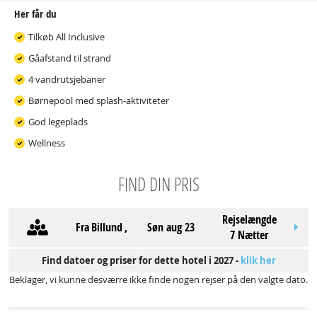
Her får du
Tilkøb All Inclusive
Gåafstand til strand
4 vandrutsjebaner
Børnepool med splash-aktiviteter
God legeplads
Wellness
FIND DIN PRIS
Rejselængde
Fra
Billund
,
søn aug 23
7 Nætter
Find datoer og priser for dette hotel i 2027 -
klik her
Beklager, vi kunne desværre ikke finde nogen rejser på den valgte dato.