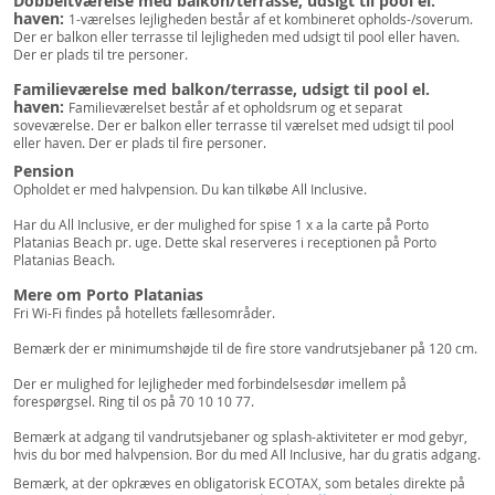
Dobbeltværelse med balkon/terrasse, udsigt til pool el.
haven:
1-værelses lejligheden består af et kombineret opholds-/soverum.
Der er balkon eller terrasse til lejligheden med udsigt til pool eller haven.
Der er plads til tre personer.
Familieværelse med balkon/terrasse, udsigt til pool el.
haven:
Familieværelset består af et opholdsrum og et separat
soveværelse. Der er balkon eller terrasse til værelset med udsigt til pool
eller haven. Der er plads til fire personer.
Pension
Opholdet er med halvpension. Du kan tilkøbe All Inclusive.
Har du All Inclusive, er der mulighed for spise 1 x a la carte på Porto
Platanias Beach pr. uge. Dette skal reserveres i receptionen på Porto
Platanias Beach.
Mere om Porto Platanias
Fri Wi-Fi findes på hotellets fællesområder.
Bemærk der er minimumshøjde til de fire store vandrutsjebaner på 120 cm.
Der er mulighed for lejligheder med forbindelsesdør imellem på
forespørgsel. Ring til os på 70 10 10 77.
Bemærk at adgang til vandrutsjebaner og splash-aktiviteter er mod gebyr,
hvis du bor med halvpension. Bor du med All Inclusive, har du gratis adgang.
Bemærk, at der opkræves en obligatorisk ECOTAX, som betales direkte på