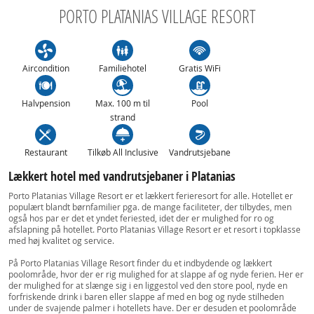
PORTO PLATANIAS VILLAGE RESORT
Aircondition
Familiehotel
Gratis WiFi
Halvpension
Max. 100 m til
Pool
strand
Restaurant
Tilkøb All Inclusive
Vandrutsjebane
Lækkert hotel med vandrutsjebaner i Platanias
Porto Platanias Village Resort er et lækkert ferieresort for alle. Hotellet er
populært blandt børnfamilier pga. de mange faciliteter, der tilbydes, men
også hos par er det et yndet feriested, idet der er mulighed for ro og
afslapning på hotellet. Porto Platanias Village Resort er et resort i topklasse
med høj kvalitet og service.
På Porto Platanias Village Resort finder du et indbydende og lækkert
poolområde, hvor der er rig mulighed for at slappe af og nyde ferien. Her er
der mulighed for at slænge sig i en liggestol ved den store pool, nyde en
forfriskende drink i baren eller slappe af med en bog og nyde stilheden
under de svajende palmer i hotellets have. Der er desuden et poolområde