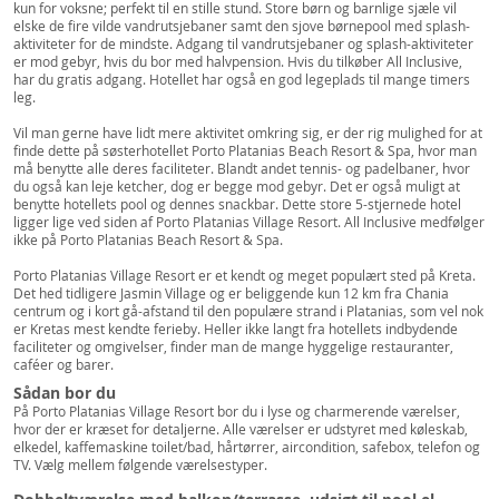
kun for voksne; perfekt til en stille stund. Store børn og barnlige sjæle vil
elske de fire vilde vandrutsjebaner samt den sjove børnepool med splash-
aktiviteter for de mindste. Adgang til vandrutsjebaner og splash-aktiviteter
er mod gebyr, hvis du bor med halvpension. Hvis du tilkøber All Inclusive,
har du gratis adgang. Hotellet har også en god legeplads til mange timers
leg.
Vil man gerne have lidt mere aktivitet omkring sig, er der rig mulighed for at
finde dette på søsterhotellet Porto Platanias Beach Resort & Spa, hvor man
må benytte alle deres faciliteter. Blandt andet tennis- og padelbaner, hvor
du også kan leje ketcher, dog er begge mod gebyr. Det er også muligt at
benytte hotellets pool og dennes snackbar. Dette store 5-stjernede hotel
ligger lige ved siden af Porto Platanias Village Resort. All Inclusive medfølger
ikke på Porto Platanias Beach Resort & Spa.
Porto Platanias Village Resort er et kendt og meget populært sted på Kreta.
Det hed tidligere Jasmin Village og er beliggende kun 12 km fra Chania
centrum og i kort gå-afstand til den populære strand i Platanias, som vel nok
er Kretas mest kendte ferieby. Heller ikke langt fra hotellets indbydende
faciliteter og omgivelser, finder man de mange hyggelige restauranter,
caféer og barer.
Sådan bor du
På Porto Platanias Village Resort bor du i lyse og charmerende værelser,
hvor der er kræset for detaljerne. Alle værelser er udstyret med køleskab,
elkedel, kaffemaskine toilet/bad, hårtørrer, aircondition, safebox, telefon og
TV. Vælg mellem følgende værelsestyper.