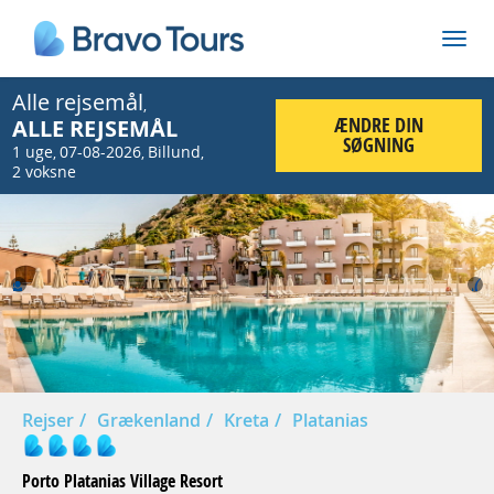
Alle rejsemål
,
ÆNDRE DIN
ALLE REJSEMÅL
SØGNING
1 uge
07-08-2026
Billund
,
,
,
2 voksne
Prev
Nex
Rejser
Grækenland
Kreta
Platanias
Porto Platanias Village Resort