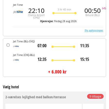
Jet Time
22:10
00:50
(+1)
3 hr 40 min
Chania Airport
Billund (BLL)
(CHQ)
Hjemrejse:
fredag 28 aug 2026
Fly oplysninger
Jet Time
(BLL-CHQ)
07:00
11:35
Jet Time
(CHQ-BLL)
12:35
15:15
+ 6.000 kr
Vælg hotel
2-værelses lejlighed med balkon/terrasse
9 tilbage