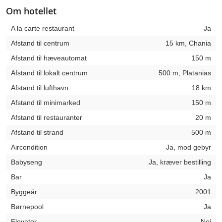
Om hotellet
A la carte restaurant
Ja
Afstand til centrum
15 km, Chania
Afstand til hæveautomat
150 m
Afstand til lokalt centrum
500 m, Platanias
Afstand til lufthavn
18 km
Afstand til minimarked
150 m
Afstand til restauranter
20 m
Afstand til strand
500 m
Aircondition
Ja, mod gebyr
Babyseng
Ja, kræver bestilling
Bar
Ja
Byggeår
2001
Børnepool
Ja
Elevator
Nej