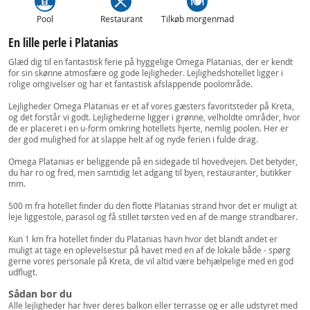
Pool
Restaurant
Tilkøb morgenmad
En lille perle i Platanias
Glæd dig til en fantastisk ferie på hyggelige Omega Platanias, der er kendt
for sin skønne atmosfære og gode lejligheder. Lejlighedshotellet ligger i
rolige omgivelser og har et fantastisk afslappende poolområde.
Lejligheder Omega Platanias er et af vores gæsters favoritsteder på Kreta,
og det forstår vi godt. Lejlighederne ligger i grønne, velholdte områder, hvor
de er placeret i en u-form omkring hotellets hjerte, nemlig poolen. Her er
der god mulighed for at slappe helt af og nyde ferien i fulde drag.
Omega Platanias er beliggende på en sidegade til hovedvejen. Det betyder,
du har ro og fred, men samtidig let adgang til byen, restauranter, butikker
mm.
500 m fra hotellet finder du den flotte Platanias strand hvor det er muligt at
leje liggestole, parasol og få stillet tørsten ved en af de mange strandbarer.
Kun 1 km fra hotellet finder du Platanias havn hvor det blandt andet er
muligt at tage en oplevelsestur på havet med en af de lokale både - spørg
gerne vores personale på Kreta, de vil altid være behjælpelige med en god
udflugt.
Sådan bor du
Alle lejligheder har hver deres balkon eller terrasse og er alle udstyret med