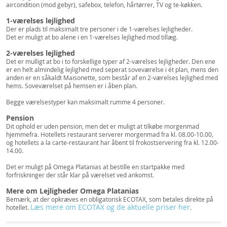
aircondition (mod gebyr), safebox, telefon, hårtørrer, TV og te-køkken.
1-værelses lejlighed
Der er plads til maksimalt tre personer i de 1-værelses lejligheder.
Det er muligt at bo alene i en 1-værelses lejlighed mod tillæg.
2-værelses lejlighed
Det er mulligt at bo i to forskellige typer af 2-værelses lejligheder. Den ene
er en helt almindelig lejlighed med seperat soveværelse i ét plan, mens den
anden er en såkaldt Maisonette, som består af en 2-værelses lejlighed med
hems. Soveværelset på hemsen er i åben plan.
Begge værelsestyper kan maksimalt rumme 4 personer.
Pension
Dit ophold er uden pension, men det er muligt at tilkøbe morgenmad
hjemmefra. Hotellets restaurant serverer morgenmad fra kl. 08.00-10.00,
og hotellets a la carte-restaurant har åbent til frokostservering fra kl. 12.00-
14.00.
Det er muligt på Omega Platanias at bestille en startpakke med
forfriskninger der står klar på værelset ved ankomst.
Mere om Lejligheder Omega Platanias
Bemærk, at der opkræves en obligatorisk ECOTAX, som betales direkte på
Læs mere om ECOTAX og de aktuelle priser her
hotellet.
.