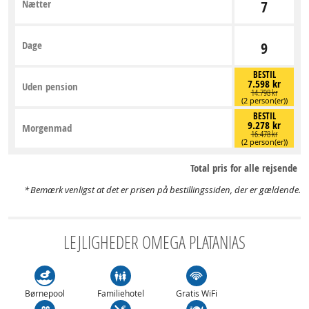
Nætter
7
Dage
9
BESTIL
7.598 kr
Uden pension
14.798 kr
(2 person(er))
BESTIL
9.278 kr
Morgenmad
16.478 kr
(2 person(er))
Total pris for alle rejsende
Bemærk venligst at det er prisen på bestillingssiden, der er gældende.
LEJLIGHEDER OMEGA PLATANIAS
Børnepool
Familiehotel
Gratis WiFi