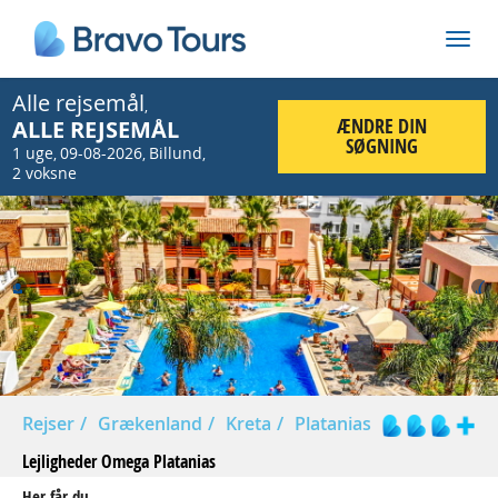
Alle rejsemål
,
ÆNDRE DIN
ALLE REJSEMÅL
SØGNING
1 uge
09-08-2026
Billund
,
,
,
2 voksne
Prev
Nex
Rejser
Grækenland
Kreta
Platanias
Lejligheder Omega Platanias
Her får du