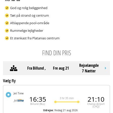
God og rolig beliggenhed
Tæt på strand og centrum
Afslappende pool-område
Rummelige lejligheder
Et stenkast fra Platanias centrum
FIND DIN PRIS
Rejselængde
Fra
Billund
,
fre aug 21
7 Nætter
Vælg fly
Jet Time
16:35
21:10
3 hr 35 min
Billund (BLL)
Chania Airport
(CHQ)
Udrejse:
fredag 21 aug 2026