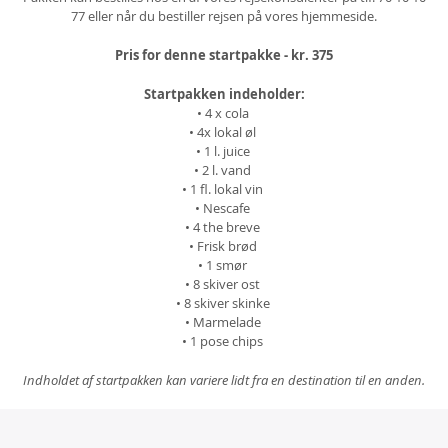
77 eller når du bestiller rejsen på vores hjemmeside.
Pris for denne startpakke - kr. 375
Startpakken indeholder:
• 4 x cola
• 4x lokal øl
• 1 l. juice
• 2 l. vand
• 1 fl. lokal vin
• Nescafe
• 4 the breve
• Frisk brød
• 1 smør
• 8 skiver ost
• 8 skiver skinke
• Marmelade
• 1 pose chips
Indholdet af startpakken kan variere lidt fra en destination til en anden.