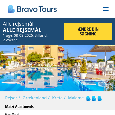
Alle rejsemål
,
ÆNDRE DIN
ALLE REJSEMÅL
SØGNING
1 uge
08-08-2026
Billund
,
,
,
2 voksne
Prev
Nex
Rejser
Grækenland
Kreta
Maleme
Matzi Apartments
Her får du