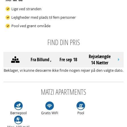
Lige ved stranden
Lejligheder med plads til fem personer
Pool ved grønt område
FIND DIN PRIS
Rejselængde
Fra
Billund
,
fre sep 18
14 Nætter
Beklager, vi kunne desværre ikke finde nogen rejser på den valgte dato.
MATZI APARTMENTS
Børnepool
Gratis WiFi
Pool