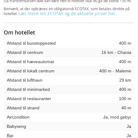
Da transferbussen ikke kan køre helt til hotellet skal du gå de sidste 150 m.
Bemærk, at der opkræves en obligatorisk ECOTAX, som betales direkte på
Læs mere om ECOTAX og de aktuelle priser her
hotellet.
.
Om hotellet
Afstand til busstoppested
400 m
Afstand til centrum
16 km - Chania
Afstand til hæveautomat
400 m
Afstand til lokalt centrum
400 m - Maleme
Afstand til lufthavn
29 km
Afstand til minimarked
400 m
Afstand til restauranter
100 m
Afstand til strand
40 m
Aircondition
Ja, mod gebyr
Babyseng
Ja
Bar
Ja