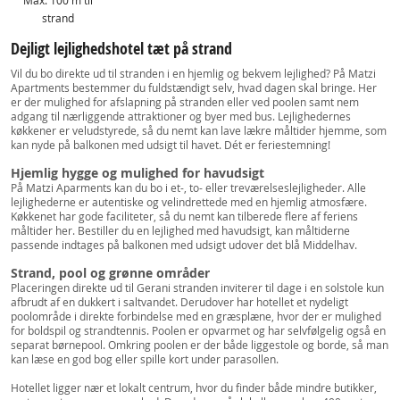
Max. 100 m til
strand
Dejligt lejlighedshotel tæt på strand
Vil du bo direkte ud til stranden i en hjemlig og bekvem lejlighed? På Matzi
Apartments bestemmer du fuldstændigt selv, hvad dagen skal bringe. Her
er der mulighed for afslapning på stranden eller ved poolen samt nem
adgang til nærliggende attraktioner og byer med bus. Lejlighedernes
køkkener er veludstyrede, så du nemt kan lave lækre måltider hjemme, som
kan nyde på balkonen med udsigt til havet. Dét er feriestemning!
Hjemlig hygge og mulighed for havudsigt
På Matzi Aparments kan du bo i et-, to- eller treværelseslejligheder. Alle
lejlighederne er autentiske og velindrettede med en hjemlig atmosfære.
Køkkenet har gode faciliteter, så du nemt kan tilberede flere af feriens
måltider her. Bestiller du en lejlighed med havudsigt, kan måltiderne
passende indtages på balkonen med udsigt udover det blå Middelhav.
Strand, pool og grønne områder
Placeringen direkte ud til Gerani stranden inviterer til dage i en solstole kun
afbrudt af en dukkert i saltvandet. Derudover har hotellet et nydeligt
poolområde i direkte forbindelse med en græsplæne, hvor der er mulighed
for boldspil og strandtennis. Poolen er opvarmet og har selvfølgelig også en
separat børnepool. Omkring poolen er der både liggestole og borde, så man
kan læse en god bog eller spille kort under parasollen.
Hotellet ligger nær et lokalt centrum, hvor du finder både mindre butikker,