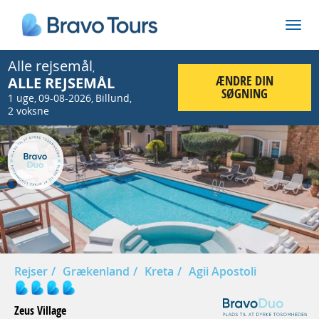
Alle rejsemål
,
ÆNDRE DIN
ALLE REJSEMÅL
SØGNING
1 uge
09-08-2026
Billund
,
,
,
2 voksne
Prev
Nex
Rejser
Grækenland
Kreta
Agii Apostoli
Zeus Village