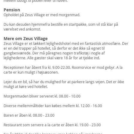
mellem udsigt til poolen eller til haven.
Pension
Opholdet på Zeus Village er med morgenmad.
Du kan desuden hjemmefra bestille en startpakke, som vil stå klar på
værelset ved ankomst.
Mere om Zeus Village
Zeus Village er et lækkert lejlighedshotel med en fantastisk atmosfære. Der
er en del trapper på hotellet, så derfor er det ikke så egnet til
gangbesværede. Der må påregnes nogen trafikstøj i nogle af
lejlighederne. Alle gæster skal være 18 år for at tjekke ind.
Receptionen har åbent fra kl. 9.00-22.00. Roomsrvice er mod gebyr. A la
carte er kun muligt i højsæsonen.
Lejer du en bil, så har du mulighed for at parkere langs vejen. Det er ikke
muligt at køre ved hotellet.
Morgenmaden bliver serveret kl. 08.00 - 10.00
Diverse mellemmåltider kan købes mellem kl. 12.00 - 16.00
Baren er åben kl. 08.00 - 23.00
Restaurant som servere a la carte er åben kl. 19.00 - 23.00