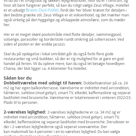
Vil du bo i et smagfuldt og lækkert lejlighedshotel, hvor du er i centrum, og
hvor alt bare fungerer perfekt, så kan du roligt vælge Zeus Village. Hotellet
Bravo Duo-hotel
er et udvalgt
, fordi der her bliver kræset for detaljen i
den bedste græske stil. Zeus Village er et voksenhotel, og det mærker man
også virkelig på den hyggelige og afslappede atmosfære, som du møder
her.
Her er et meget skønt poolområde med flotte detaljer, swimmingpool,
solsenge, parasoller og borde/stole rundt omkring på solterrassen. Ved
siden af poolen er der endda jacuzzi.
Skal du på opdagelse i lokal området går du også forbi flere gode
restauranter og små butikker, så der er rig mulighed for at gøre en god
handel på ferien. Vil du opleve mere, kan du også let besøge hovedbyen
Chania, der blot ligger ca. 4 kilometer fra hotellet.
Sådan bor du
Dobbeltværelse med udsigt til haven:
Dobbeltværelser på ca. 24
m2 og har egen balkon/terrasse. Værelserne er indrettet med aircondition,
hårtørrer, safebox (mod gebyr), smart TV, elkedel, kaffemaskine og separat
bad/toilet med bruseniche. Værelserne er totalrenoveret i vinteren 2022/23.
Plads til to personer.
2-værelses lejlighed:
2-værelses lejlighederne er ca. 34 m2 og er
indrettet med aircondition, hårtørrer, safebox (mod gebyr), smart TV,
elkedel, kaffemaskine og separat bad/toilet med bruseniche. Derudover er
der i 2-værelses lejlighederne også seperat soveværelse. Der
kan maksimalt bo 4 personer i en to-værelses lejlighed. Du kan vælge