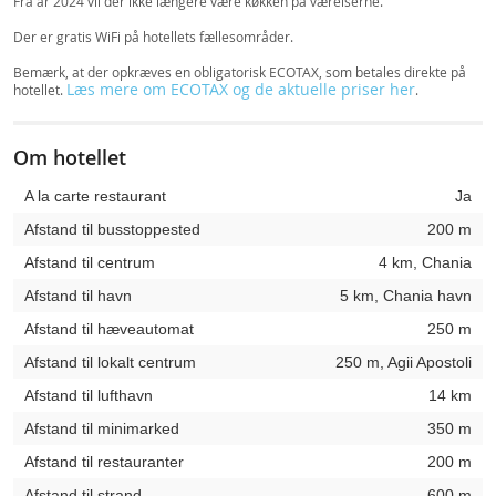
Fra år 2024 vil der ikke længere være køkken på værelserne.
Der er gratis WiFi på hotellets fællesområder.
Bemærk, at der opkræves en obligatorisk ECOTAX, som betales direkte på
Læs mere om ECOTAX og de aktuelle priser her
hotellet.
.
Om hotellet
A la carte restaurant
Ja
Afstand til busstoppested
200 m
Afstand til centrum
4 km, Chania
Afstand til havn
5 km, Chania havn
Afstand til hæveautomat
250 m
Afstand til lokalt centrum
250 m, Agii Apostoli
Afstand til lufthavn
14 km
Afstand til minimarked
350 m
Afstand til restauranter
200 m
Afstand til strand
600 m