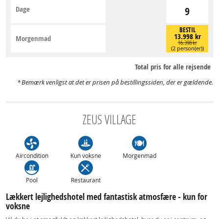
Dage
9
BESTIL
13.998 kr
Morgenmad
16.398 kr
(2 person(er))
Total pris for alle rejsende
Bemærk venligst at det er prisen på bestillingssiden, der er gældende.
ZEUS VILLAGE
Aircondition
Kun voksne
Morgenmad
Pool
Restaurant
Lækkert lejlighedshotel med fantastisk atmosfære - kun for
voksne