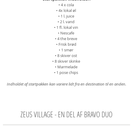
• 4 x cola
• 4x lokal øl
• 1 l. juice
• 2 l. vand
• 1 fl. lokal vin
• Nescafe
• 4 the breve
• Frisk brød
• 1 smør
• 8 skiver ost
• 8 skiver skinke
• Marmelade
• 1 pose chips
Indholdet af startpakken kan variere lidt fra en destination til en anden.
ZEUS VILLAGE - EN DEL AF BRAVO DUO