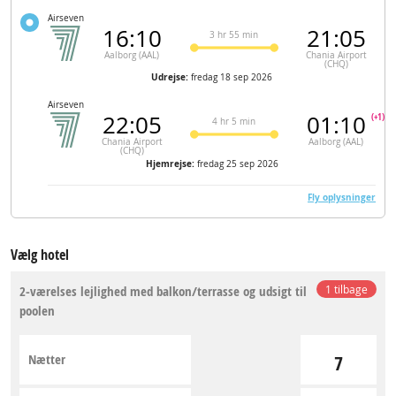
Airseven
16:10
21:05
3 hr 55 min
Aalborg (AAL)
Chania Airport
(CHQ)
Udrejse:
fredag 18 sep 2026
Airseven
22:05
01:10
(+1)
4 hr 5 min
Chania Airport
Aalborg (AAL)
(CHQ)
Hjemrejse:
fredag 25 sep 2026
Fly oplysninger
Vælg hotel
2-værelses lejlighed med balkon/terrasse og udsigt til
1 tilbage
poolen
Nætter
7