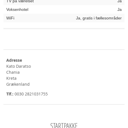
TV på værelset
Ja
Voksenhotel
Ja
WiFi
Ja, gratis i fællesområder
Adresse
Kato Daratso
Chania
Kreta
Grækenland
Tlf.:
0030 2821031755
STARTPAKKE