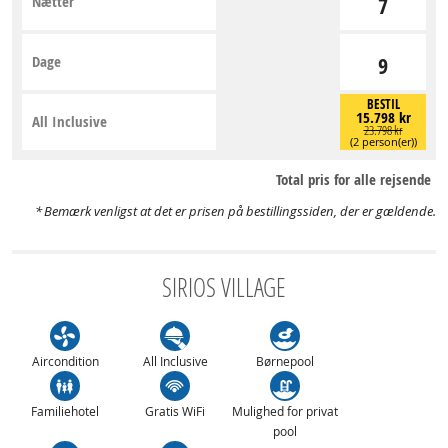
Nætter
7
Dage
9
BESTIL
15.798 kr
All Inclusive
23.798 kr
(2 person(er))
Total pris for alle rejsende
Bemærk venligst at det er prisen på bestillingssiden, der er gældende.
SIRIOS VILLAGE
Aircondition
All Inclusive
Børnepool
Familiehotel
Gratis WiFi
Mulighed for privat
pool