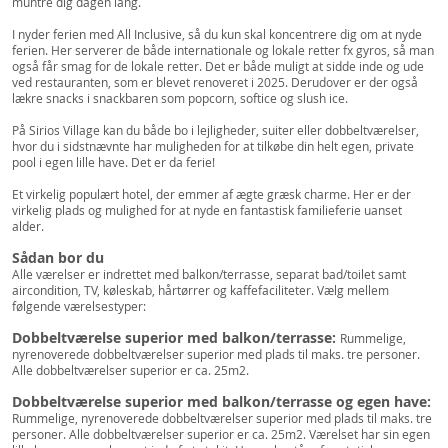
muntre dig dagen lang.
I nyder ferien med All Inclusive, så du kun skal koncentrere dig om at nyde
ferien. Her serverer de både internationale og lokale retter fx gyros, så man
også får smag for de lokale retter. Det er både muligt at sidde inde og ude
ved restauranten, som er blevet renoveret i 2025. Derudover er der også
lækre snacks i snackbaren som popcorn, softice og slush ice.
På Sirios Village kan du både bo i lejligheder, suiter eller dobbeltværelser,
hvor du i sidstnævnte har muligheden for at tilkøbe din helt egen, private
pool i egen lille have. Det er da ferie!
Et virkelig populært hotel, der emmer af ægte græsk charme. Her er der
virkelig plads og mulighed for at nyde en fantastisk familieferie uanset
alder.
Sådan bor du
Alle værelser er indrettet med balkon/terrasse, separat bad/toilet samt
aircondition, TV, køleskab, hårtørrer og kaffefaciliteter. Vælg mellem
følgende værelsestyper:
Dobbeltværelse superior med balkon/terrasse:
Rummelige,
nyrenoverede dobbeltværelser superior med plads til maks. tre personer.
Alle dobbeltværelser superior er ca. 25m2.
Dobbeltværelse superior med balkon/terrasse og egen have:
Rummelige, nyrenoverede dobbeltværelser superior med plads til maks. tre
personer. Alle dobbeltværelser superior er ca. 25m2. Værelset har sin egen