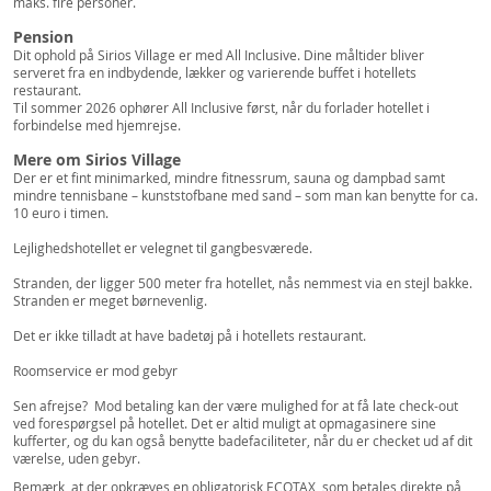
maks. fire personer.
Pension
Dit ophold på Sirios Village er med All Inclusive. Dine måltider bliver
serveret fra en indbydende, lækker og varierende buffet i hotellets
restaurant.
Til sommer 2026 ophører All Inclusive først, når du forlader hotellet i
forbindelse med hjemrejse.
Mere om Sirios Village
Der er et fint minimarked, mindre fitnessrum, sauna og dampbad samt
mindre tennisbane – kunststofbane med sand – som man kan benytte for ca.
10 euro i timen.
Lejlighedshotellet er velegnet til gangbesværede.
Stranden, der ligger 500 meter fra hotellet, nås nemmest via en stejl bakke.
Stranden er meget børnevenlig.
Det er ikke tilladt at have badetøj på i hotellets restaurant.
Roomservice er mod gebyr
Sen afrejse? Mod betaling kan der være mulighed for at få late check-out
ved forespørgsel på hotellet. Det er altid muligt at opmagasinere sine
kufferter, og du kan også benytte badefaciliteter, når du er checket ud af dit
værelse, uden gebyr.
Bemærk, at der opkræves en obligatorisk ECOTAX, som betales direkte på