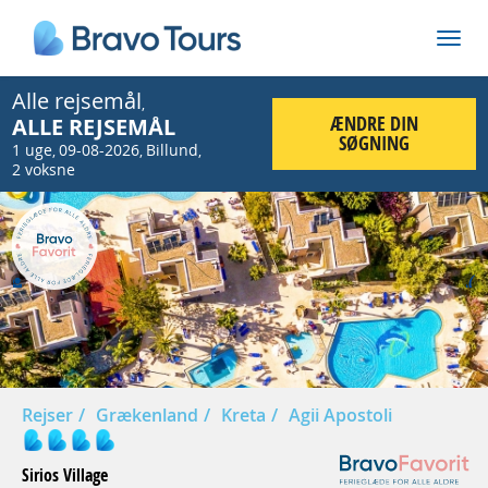
Alle rejsemål
,
ÆNDRE DIN
ALLE REJSEMÅL
SØGNING
1 uge
09-08-2026
Billund
,
,
,
2 voksne
Prev
Nex
Rejser
Grækenland
Kreta
Agii Apostoli
Sirios Village