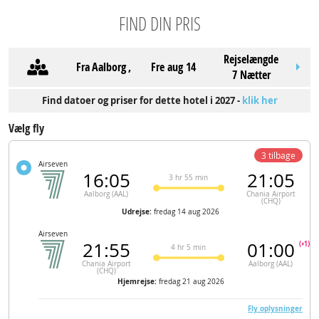
FIND DIN PRIS
Rejselængde
Fra
Aalborg
,
fre aug 14
7 Nætter
Find datoer og priser for dette hotel i 2027 -
klik her
Vælg fly
3 tilbage
Airseven
16:05
21:05
3 hr 55 min
Aalborg (AAL)
Chania Airport
(CHQ)
Udrejse:
fredag 14 aug 2026
Airseven
21:55
01:00
(+1)
4 hr 5 min
Chania Airport
Aalborg (AAL)
(CHQ)
Hjemrejse:
fredag 21 aug 2026
Fly oplysninger