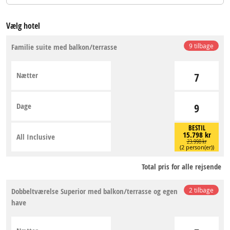
Vælg hotel
Familie suite med balkon/terrasse
9 tilbage
Nætter
7
Dage
9
BESTIL
15.798 kr
All Inclusive
23.998 kr
(2 person(er))
Total pris for alle rejsende
Dobbeltværelse Superior med balkon/terrasse og egen
2 tilbage
have