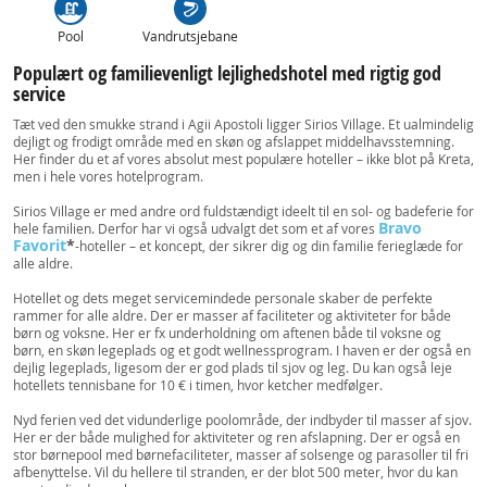
Pool
Vandrutsjebane
Populært og familievenligt lejlighedshotel med rigtig god
service
Tæt ved den smukke strand i Agii Apostoli ligger Sirios Village. Et ualmindelig
dejligt og frodigt område med en skøn og afslappet middelhavsstemning.
Her finder du et af vores absolut mest populære hoteller – ikke blot på Kreta,
men i hele vores hotelprogram.
Sirios Village er med andre ord fuldstændigt ideelt til en sol- og badeferie for
Bravo
hele familien. Derfor har vi også udvalgt det som et af vores
Favorit
*
-hoteller – et koncept, der sikrer dig og din familie ferieglæde for
alle aldre.
Hotellet og dets meget servicemindede personale skaber de perfekte
rammer for alle aldre. Der er masser af faciliteter og aktiviteter for både
børn og voksne. Her er fx underholdning om aftenen både til voksne og
børn, en skøn legeplads og et godt wellnessprogram. I haven er der også en
dejlig legeplads, ligesom der er god plads til sjov og leg. Du kan også leje
hotellets tennisbane for 10 € i timen, hvor ketcher medfølger.
Nyd ferien ved det vidunderlige poolområde, der indbyder til masser af sjov.
Her er der både mulighed for aktiviteter og ren afslapning. Der er også en
stor børnepool med børnefaciliteter, masser af solsenge og parasoller til fri
afbenyttelse. Vil du hellere til stranden, er der blot 500 meter, hvor du kan