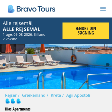
Alle rejsemål
,
ÆNDRE DIN
ALLE REJSEMÅL
SØGNING
1 uge
09-08-2026
Billund
,
,
,
2 voksne
Prev
Nex
Rejser
Grækenland
Kreta
Agii Apostoli
Ilias Apartments