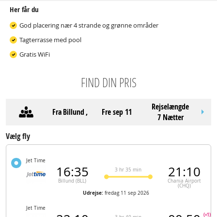
Her får du
God placering nær 4 strande og grønne områder
Tagterrasse med pool
Gratis WiFi
FIND DIN PRIS
Rejselængde
Fra
Billund
,
fre sep 11
7 Nætter
Vælg fly
Jet Time
16:35
21:10
3 hr 35 min
Billund (BLL)
Chania Airport
(CHQ)
Udrejse:
fredag 11 sep 2026
Jet Time
(+1)