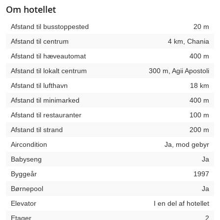
Om hotellet
Afstand til busstoppested
20 m
Afstand til centrum
4 km, Chania
Afstand til hæveautomat
400 m
Afstand til lokalt centrum
300 m, Agii Apostoli
Afstand til lufthavn
18 km
Afstand til minimarked
400 m
Afstand til restauranter
100 m
Afstand til strand
200 m
Aircondition
Ja, mod gebyr
Babyseng
Ja
Byggeår
1997
Børnepool
Ja
Elevator
I en del af hotellet
Etager
2