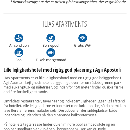
Bemærk venligst at det er prisen på bestillingssiden, der er gældende.
ILIAS APARTMENTS
Aircondition
Børnepool
Gratis WiFi
Pool
Tilkøb morgenmad
Lille lejlighedshotel med rigtig god placering i Agii Apostoli
Ilias Apartments er et lille lejlighedshotel med en rigtig god beliggenhed i
Agii Apostoli. Lejlighedshotellet ligger lige over for områdets grønne park
med eukalyptus- og nåletræer, og inden for 150 meter finder du ikke færre
end fire forskellige strande.
Områdets restauranter, tavernaer og indkøbsmuligheder ligger i gåafstand
fra hotellet. Alle lejlighederne er indrettet med køkkenniche, så du nemt kan
lave flere af feriens måltider selv. Derudover er der siddepladser både
indendørs og udendørs på den tilhørende balkon/terrasse.
På hotellets tagterrasse finder du en mindre pool samt solstole og en
poolbar (poolbaren er kun åben i højsæsonen). Her kan du nyde