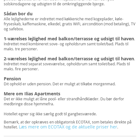
solskinsdagene og udsigten til de omkringliggende bjerge.
Sådan bor du
Alle lejlighederne er indrettet med køkkeniche med kogeplader, køle-
fryseskab, kaffemaskine, elkedel, gratis WiFi, aircondition (mod betaling), TV
og safebox.
1-værelses lejlighed med balkon/terrasse og udsigt til haven
.
Indrettet med kombineret sove- og opholdsrum samt toilet/bad. Plads til
maks. tre personer.
2-værelses lejlighed med balkon/terrasse og udsigt til haven
.
Indrettet med separat soveværelse, opholdsrum samt toilet/bad. Plads til
maks. fire personer.
Pension
Dit ophold er uden pension. Det er muligt at tilkøbe morgenmad.
Mere om Ilias Apartments
Det er ikke muligt at låne pool- eller strandhåndklæder. Du bør derfor
medbringe disse hjemmefra.
Hotellet egner sig ikke særlig godt til gangbesværede.
Bemærk, at der opkræves en obligatorisk ECOTAX, som betales direkte på
Læs mere om ECOTAX og de aktuelle priser her
hotellet.
.