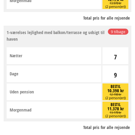
Morgenmad
13.978 kr
(2 person(er))
Total pris for alle rejsende
1-værelses lejlighed med balkon/terrasse og udsigt til
9 tilbage
haven
Nætter
7
Dage
9
BESTIL
10.398 kr
Uden pension
12.198 kr
(2 person(er))
BESTIL
11.378 kr
Morgenmad
13.178 kr
(2 person(er))
Total pris for alle rejsende