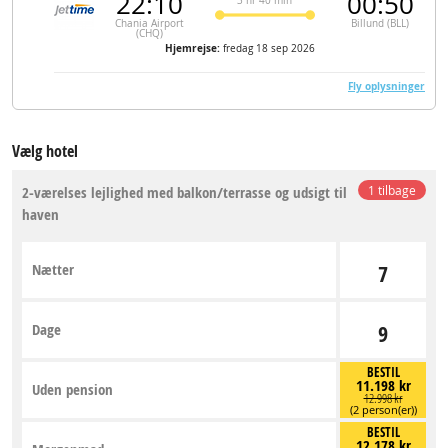
22:10
00:50
3 hr 40 min
Chania Airport
Billund (BLL)
(CHQ)
Hjemrejse:
fredag 18 sep 2026
Fly oplysninger
Vælg hotel
2-værelses lejlighed med balkon/terrasse og udsigt til
1 tilbage
haven
Nætter
7
Dage
9
BESTIL
11.198 kr
Uden pension
12.998 kr
(2 person(er))
BESTIL
12.178 kr