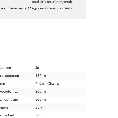
Total pris for alle rejsende
et er prisen på bestillingssiden, der er gældende.
taurant
Ja
usstoppested
150 m
entrum
4 Km - Chania
hæveautomat
200 m
kalt centrum
300 m
fthavn
23 km
inimarked
50 m