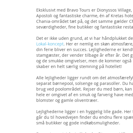
Eksklusivt med Bravo Tours er Dionyssos Village,
Apostoli og fantastiske charme, én af Kretas hot
Chania-området tæt på, og det samme gælder 
seværdigheder, fine butikker og fantastiske rest
Det er ikke uden grund, at vi har håndplukket det
Lokal-koncept
. Her er nemlig en skøn atmosfære, 
din ferie bliver en succes. Lejlighederne er kend
stamgæster, der vender tilbage år efter år. Det g
og de smukke omgivelser, men de kommer også ig
skaber en helt særlig stemning på hotellet!
Alle lejligheder ligger rundt om det atmosfære
separat børnepool, solsenge og parasoller. Du ha
brug ved poolområdet. Rejser du med børn, kan 
hele er omgivet af en smuk og farverig have med
blomster og gamle oliventræer.
Lejlighederne ligger i en hyggelig lille gade. He
går du til hovedvejen finder du endnu flere sp
små butikker og gode indkøbsmuligheder.