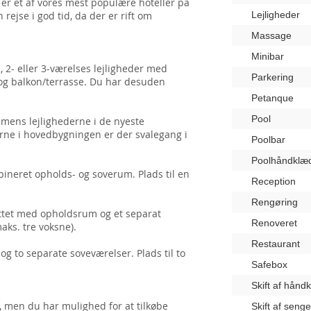
e er et af vores mest populære hoteller på
 rejse i god tid, da der er rift om
Lejligheder
Massage
Minibar
, 2- eller 3-værelses lejligheder med
Parkering
e og balkon/terrasse. Du har desuden
.
Petanque
Pool
 mens lejlighederne i de nyeste
derne i hovedbygningen er der svalegang i
Poolbar
Poolhåndklæ
ineret opholds- og soverum. Plads til en
Reception
Rengøring
ttet med opholdsrum og et separat
Renoveret
maks. tre voksne).
Restaurant
g to separate soveværelser. Plads til to
Safebox
Skift af hånd
, men du har mulighed for at tilkøbe
Skift af seng