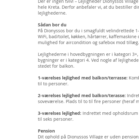
Der er ingen tvivl – Lejligheder Dionyssos Villag
hele Kreta. Derfor anbefaler vi, at du bestiller din
lejlighederne.
Sådan bor du
På Dionyssos bor du i smagfuldt velindrettede 1-
WiFi, bad/toilet, køkken, hårtørrer, kaffemaskin
mulighed for aircondition og safebox mod tillæg
Lejlighederne i hovedbygningen er i kategori 3+,
bygninger er i kategori 4. Ved nogle af lejlighe
stedet for balkon.
1-værelses lejlighed med balkon/terrasse:
Komb
til to personer.
2-værelses lejlighed med balkon/terasse:
Indre
soveværelse. Plads til to til fire personer (heraf 
3-værelses lejlighed:
Indrettet med opholdsrum o
til seks personer.
Pension
Dit ophold på Dionyssos Village er uden pension