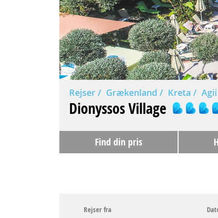
Rejser
Grækenland
Kreta
Agii
Dionyssos Village
Find din pris
H
Rejser fra
Dat