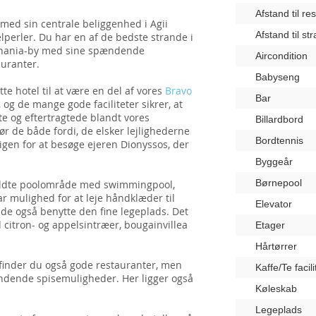
Afstand til re
 med sin centrale beliggenhed i Agii
Afstand til st
elperler. Du har en af de bedste strande i
Chania-by med sine spændende
Aircondition
auranter.
Babyseng
te hotel til at være en del af vores
Bravo
Bar
og de mange gode faciliteter sikrer, at
te og eftertragtede blandt vores
Billardbord
ør de både fordi, de elsker lejlighederne
Bordtennis
en for at besøge ejeren Dionyssos, der
Byggeår
Børnepool
fyldte poolområde med swimmingpool,
r mulighed for at leje håndklæder til
Elevator
de også benytte den fine legeplads. Det
 citron- og appelsintræer, bougainvillea
Etager
Hårtørrer
r finder du også gode restauranter, men
Kaffe/Te facili
ændende spisemuligheder. Her ligger også
Køleskab
Legeplads