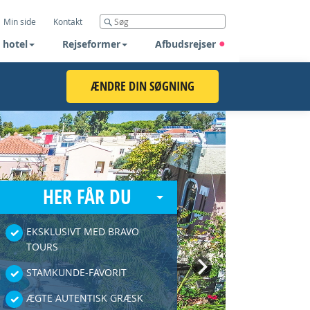
Min side
Kontakt
 hotel
Rejseformer
Afbudsrejser
ÆNDRE DIN SØGNING
HER FÅR DU
EKSKLUSIVT MED BRAVO
TOURS
Next
STAMKUNDE-FAVORIT
ÆGTE AUTENTISK GRÆSK