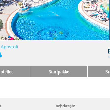
 Apostoli
otellet
Startpakke
Br
o
Rejselængde