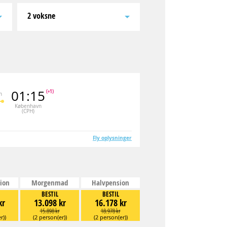
2 voksne
01:15
(+1)
n
København
(CPH)
Fly oplysninger
ion
Morgenmad
Halvpension
BESTIL
BESTIL
kr
13.098 kr
16.178 kr
15.898 kr
18.978 kr
r))
(2 person(er))
(2 person(er))