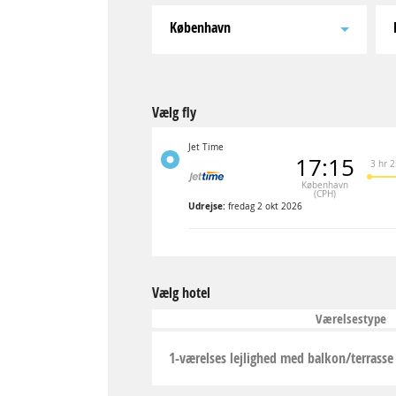
København
Vælg fly
Jet Time
17:15
3 hr 
København
(CPH)
Udrejse:
fredag 2 okt 2026
Vælg hotel
Værelsestype
1-værelses lejlighed med balkon/terrasse