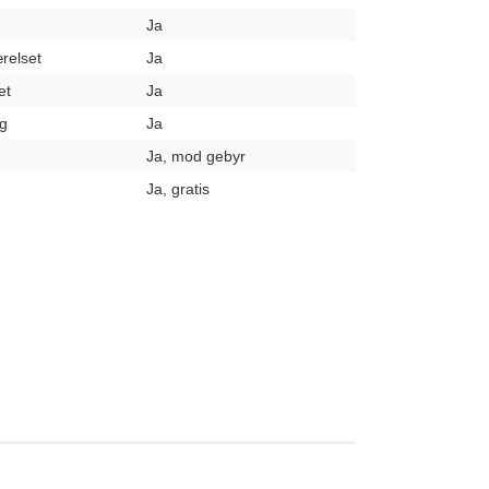
Ja
relset
Ja
et
Ja
g
Ja
Ja, mod gebyr
Ja, gratis