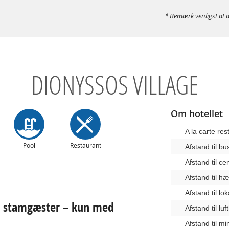
Bemærk venligst at d
DIONYSSOS VILLAGE
Om hotellet
A la carte res
Pool
Restaurant
Afstand til b
Afstand til c
Afstand til 
Afstand til lo
e stamgæster – kun med
Afstand til lu
Afstand til m