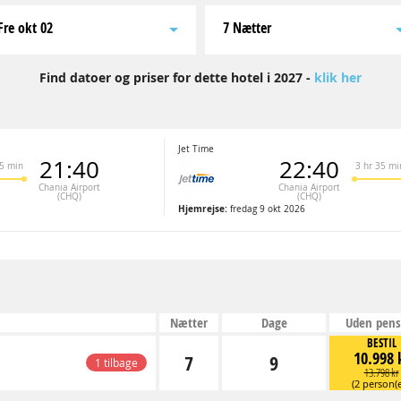
fre okt 02
7 Nætter
Find datoer og priser for dette hotel i 2027 -
klik her
Jet Time
21:40
22:40
25 min
3 hr 35 mi
Chania Airport
Chania Airport
(CHQ)
(CHQ)
Hjemrejse:
fredag 9 okt 2026
Nætter
Dage
Uden pens
BESTIL
10.998 
7
9
1 tilbage
13.798 kr
(2 person(e