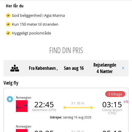
Her får du
God beliggenhed i Agia Marina
Kun 150 meter til stranden
Hyggeligt poolområde
FIND DIN PRIS
Rejselængde
Fra
København
,
søn aug 16
4 Nætter
Vælg fly
3 tilbage
Norwegian
22:45
03:15
(+1)
3 t. 30 m.
København (CPH)
Chania Airport
(CHQ)
Udrejse:
søndag 16 aug 2026
Norwegian