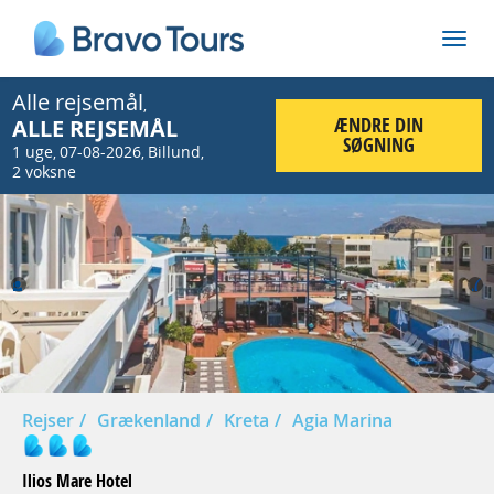
Alle rejsemål
,
ÆNDRE DIN
ALLE REJSEMÅL
SØGNING
1 uge
07-08-2026
Billund
,
,
,
2 voksne
Prev
Nex
Rejser
Grækenland
Kreta
Agia Marina
Ilios Mare Hotel