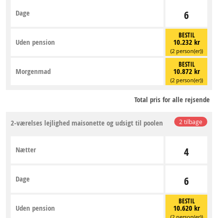
Dage
6
BESTIL
Uden pension
10.232 kr
(2 person(er))
BESTIL
Morgenmad
10.872 kr
(2 person(er))
Total pris for alle rejsende
2-værelses lejlighed maisonette og udsigt til poolen
2 tilbage
Nætter
4
Dage
6
BESTIL
Uden pension
10.620 kr
(2 person(er))