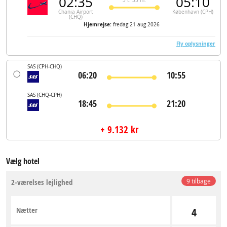
02:35
05:10
3 t. 35 m.
Chania Airport
København (CPH)
(CHQ)
Hjemrejse:
fredag 21 aug 2026
Fly oplysninger
SAS
(CPH-CHQ)
06:20
10:55
SAS
(CHQ-CPH)
18:45
21:20
+ 9.132 kr
Vælg hotel
2-værelses lejlighed
9 tilbage
Nætter
4