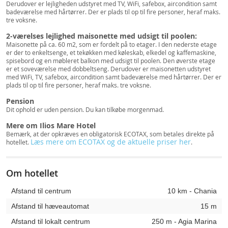
Derudover er lejligheden udstyret med TV, WiFi, safebox, aircondition samt
badeværelse med hårtørrer. Der er plads til op til fire personer, heraf maks.
tre voksne.
2-værelses lejlighed maisonette med udsigt til poolen:
Maisonette på ca. 60 m2, som er fordelt på to etager. I den nederste etage
er der to enkeltsenge, et tekøkken med køleskab, elkedel og kaffemaskine,
spisebord og en møbleret balkon med udsigt til poolen. Den øverste etage
er et soveværelse med dobbeltseng. Derudover er maisonetten udstyret
med WiFi, TV, safebox, aircondition samt badeværelse med hårtørrer. Der er
plads til op til fire personer, heraf maks. tre voksne.
Pension
Dit ophold er uden pension. Du kan tilkøbe morgenmad.
Mere om Ilios Mare Hotel
Bemærk, at der opkræves en obligatorisk ECOTAX, som betales direkte på
Læs mere om ECOTAX og de aktuelle priser her
hotellet.
.
Om hotellet
Afstand til centrum
10 km - Chania
Afstand til hæveautomat
15 m
Afstand til lokalt centrum
250 m - Agia Marina