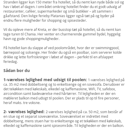
Stranden ligger kun 150 meter fra hotellet, så du nemt kan nyde både sol og
hav i løbet af dagen. I området omkring hotellet finder du et godt udvalg af
restauranter, caféer, supermarkeder og små butikker – alt sammen i
gåafstand. Den livlige ferieby Platanias ligger også tæt på og byder på
endnu flere muligheder for shopping og spisesteder.
Vil du opleve mere af Kreta, er der busstop tæt på hotellet, så du nemt kan
tage turen til Chania. Her venter en charmerende gammel bydel, hyggelig
havn og gode shoppingmuligheder.
På hotellet kan du slappe af ved poolområdet, hvor der er swimmingpool,
børnepool og solsenge. Her finder du også en poolbar, som serverer kolde
drikke og lette forfriskninger i løbet af dagen – perfekt til en afslappet
feriedag.
Sådan bor du
1-værelses lejlighed med udsigt til poolen:
1-værelses lejlighed på
ca. 35 m2 med dobbeltseng og to enkeltsenge og en sovesofa. Derudover er
det tekøkken med køleskab, elkedel og kaffemaskine, WiFi, TV, safebox,
aircondition samt badeværelse med hårtørrer. Til lejligheden er der en
møbleret balkon med udsigt til poolen. Der er plads til op til fire personer,
heraf maks. tre voksne.
2- værelses lejlighed:
2-værelses lejlighed på ca. 50 m2, som består af
en stue og et separat soveværelse. Soveværelset er indrettet med
dobbeltseng, mens stuen har to enkeltsenge og et tekøkken med køleskab,
elkedel og kaffemaskine samt spiseområde. Til lejligheden er der en balkon.