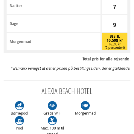
Nætter
7
Dage
9
BESTIL
10.598 kr
Morgenmad
16.598 kr
(2 person(er))
Total pris for alle rejsende
Bemærk venligst at det er prisen på bestillingssiden, der er gældende.
ALEXIA BEACH HOTEL
Børnepool
Gratis WiFi
Morgenmad
Pool
Max. 100 m til