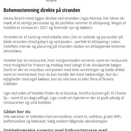
strand
Bohemestemning direkte på stranden
Alexia Beach Hotel ligger direkte ved stranden i Agia Marina. Her bliver du
mødt af et venligt personale og de perfekte rammer til afslapning. Meget af
hotellet er renoveret i 2021 og fremstår nyt og lækkert.
Stranden er af sand og med enkelte sten. Der er solstole og parasoller på
både stranden (mod gebyr) og ved poolen – perfekt til afslapning i solen.
Hotellets interiør og placering på stranden skaber en afslappende boheme-
atmosfære.
Hotellet har en restaurant, hvor morgenmaden serveres samt en restaurant
med mulighed for frokost og middag med udsigt til de skvulpende bølger.
Dertil er der en snackbar ved poolen med lette anretninger og kolde drikke
samt et minimarked, hvor du kan handle det mest nødvendige. Bor du i
lejligheder med eget køkken, kan du selv lave et eller flere af feriens
måltider.
Lige ved siden af hotellet finder du et busstop, hvorfra bussen går til Chania
by – nemt til en dagsudflugt. Lige rundt om hjørnet er der et godt udvalg af
restauranter og små butikker.
Sådan bor du
Alle værelser er indrettet med aircondtion, smart-tv, safebox, gratis WiFi,
kaffemaskine og køleskab. Vælg mellem følgende værelsestyper
Dobbeltværelse superior med balkon/terrasse med