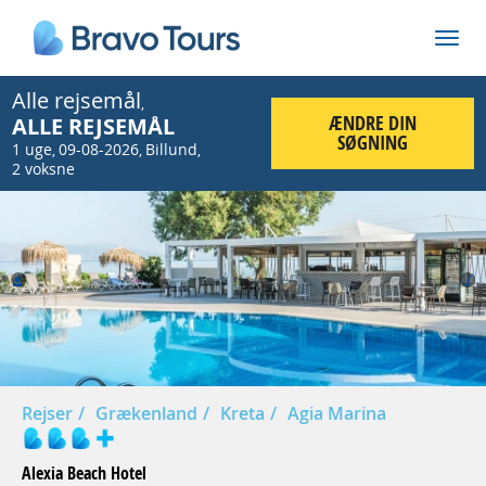
Alle rejsemål
,
ÆNDRE DIN
ALLE REJSEMÅL
SØGNING
1 uge
09-08-2026
Billund
,
,
,
2 voksne
Prev
Nex
Rejser
Grækenland
Kreta
Agia Marina
Alexia Beach Hotel