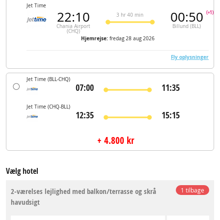
Jet Time
22:10
00:50
(+1)
3 hr 40 min
Chania Airport
Billund (BLL)
(CHQ)
Hjemrejse:
fredag 28 aug 2026
Fly oplysninger
Jet Time
(BLL-CHQ)
07:00
11:35
Jet Time
(CHQ-BLL)
12:35
15:15
+ 4.800 kr
Vælg hotel
2-værelses lejlighed med balkon/terrasse og skrå
1 tilbage
havudsigt