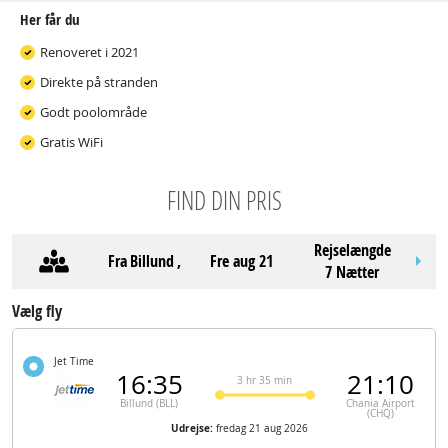
Her får du
Renoveret i 2021
Direkte på stranden
Godt poolområde
Gratis WiFi
FIND DIN PRIS
Rejselængde
Fra
Billund
,
fre aug 21
7 Nætter
Vælg fly
Jet Time
16:35
21:10
3 hr 35 min
Billund (BLL)
Chania Airport
(CHQ)
Udrejse:
fredag 21 aug 2026