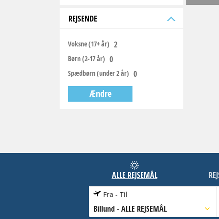
REJSENDE
Voksne (17+ år)
Børn (2-17 år)
Spædbørn (under 2 år)
Ændre
ALLE REJSEMÅL
RE
Fra - Til
Billund
-
ALLE REJSEMÅL