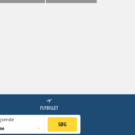
FLYBILLET
jsende
SØG
sne