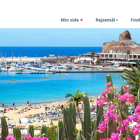
Min side
Rejsemål
Find