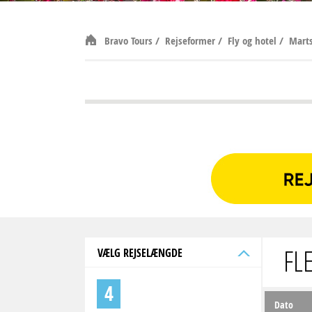
Bravo Tours
/
Rejseformer
/
Fly og hotel
/
Mart
FL
VÆLG REJSELÆNGDE
4
Dato