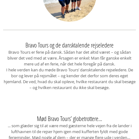
Bravo Tours og de dansktalende rejseledere
Bravo Tours er ferie på dansk. Sådan har det altid været – og sådan
bliver det ved med at være. Årsagen er enkel: Man får ganske enkelt
mere ud af en ferie, når det hele foregår på dansk.
I hele verden kan du møde Bravo Tours’ dansktalende rejseledere. De
bor og lever på rejsmålet – og kender det derfor som deres eget
hjemland. De ved, hvad du skal opleve, hvilke restaurant du skal besøge
– og hvilken restaurant du ikke skal besøge.
Mød Bravo Tours’ globetrottere…
... som glæder sig til at være med gæsterne hele vejen fra de lander i
lufthavnen til de rejser hjem igen med kufferten fyldt med gode
ferieminder. Mød nogle af dem – der er mange flere ude i verden…