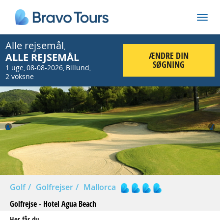
Alle rejsemål
,
ÆNDRE DIN
ALLE REJSEMÅL
SØGNING
1 uge
08-08-2026
Billund
,
,
,
2 voksne
Prev
Nex
Golf
Golfrejser
Mallorca
Golfrejse - Hotel Agua Beach
Her får du