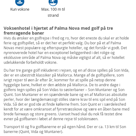
Kun voksne
Max. 100 m til
strand
Voksenhotel i hjertet af Palma Nova med golf på tre
fremragende baner
Hvis du ønsker en golfrejse i fred og ro, hvor det eneste du skal er at holde
ferie og golfspillet, så er det her et perfekt valg. Du bor på et af Palma
Novas mest populære og efterspurgte hoteller, og det forstår vi godt. Det
nyrenoverede hotel har en exceptionel beliggenhed i det rolige og
eksklusive område af Palma Nova og måske vigtigst af alt, så er hotellet
udelukkende forbeholdt voksne.
Du har tre gange golf inkluderet i rejsen, og en af disse spilles på Son Vida,
der er en ubestridt klassiker på Mallorca. Mange af de golfspillere, som
ivrigt rejser til øen år efter år, kommer for at spille på netop denne
hyggelige bane, hvilket er den ældste på Mallorca. De to andre dage i
golfens tegn spilles på Son Vidas to søsterbaner – Son Muntaner og Son
Quint. Son Muntaner er en spændende bane og en af Mallorcas absolutte
perler, hvor der længdemæssigt stilles større krav til ens spil end på Son
Vida. Så det er god ide at finde køllerne frem. Son Quint er i særdeleshed
kendt for at være omkranset af fyrretræsskove og være en åben bane med
brede fairways og store greens. Uanset hvad skal du nok få testet dine
evner på golfbanen i løbet af denne rejse til solskinsøen.
Transport til og fra golfbanerne er på egen hånd. Der er ca. 13 km til Son
banerne (Quint, Vida og Muntaner).