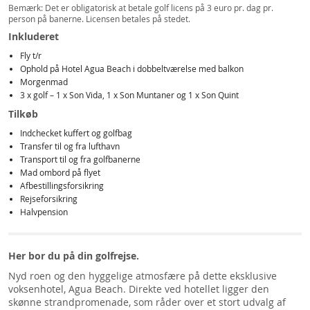
Bemærk: Det er obligatorisk at betale golf licens på 3 euro pr. dag pr.
person på banerne. Licensen betales på stedet.
Inkluderet
Fly t/r
Ophold på Hotel Agua Beach i dobbeltværelse med balkon
Morgenmad
3 x golf – 1 x Son Vida, 1 x Son Muntaner og 1 x Son Quint
Tilkøb
Indchecket kuffert og golfbag
Transfer til og fra lufthavn
Transport til og fra golfbanerne
Mad ombord på flyet
Afbestillingsforsikring
Rejseforsikring
Halvpension
Her bor du på din golfrejse.
Nyd roen og den hyggelige atmosfære på dette eksklusive
voksenhotel, Agua Beach. Direkte ved hotellet ligger den
skønne strandpromenade, som råder over et stort udvalg af