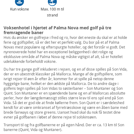
Kun voksne
Max. 100 m til
strand
Voksenhotel i hjertet af Palma Nova med golf på tre
fremragende baner
Hvis du ønsker en golfrejse i fred og ro, hvor det eneste du skal er at holde
ferie og golfspillet, så er det her et perfekt valg. Du bor på et af Palma
Novas mest populære og efterspurgte hoteller, og det forstår vi godt. Det
nyrenoverede hotel har en exceptionel beliggenhed i det rolige og
eksklusive område af Palma Nova og måske vigtigst af alt, så er hotellet
udelukkende forbeholdt voksne.
Du har tre gange golf inkluderet i rejsen, og en af disse spilles på Son Vida,
der er en ubestridt klassiker på Mallorca. Mange af de golfspillere, som
ivrigt rejser til øen år efter år, kommer for at spille på netop denne
hyggelige bane, hvilket er den ældste på Mallorca. De to andre dage i
golfens tegn spilles på Son Vidas to søsterbaner – Son Muntaner og Son
Quint. Son Muntaner er en spændende bane og en af Mallorcas absolutte
perler, hvor der længdemæssigt stilles større krav til ens spil end på Son
Vida. Så det er god ide at finde køllerne frem. Son Quint er i særdeleshed
kendt for at være omkranset af fyrretræsskove og være en åben bane med
brede fairways og store greens. Uanset hvad skal du nok få testet dine
evner på golfbanen i løbet af denne rejse til solskinsøen.
Transport til og fra golfbanerne er på egen hånd. Der er ca. 13 km til Son
banerne (Quint, Vida og Muntaner).