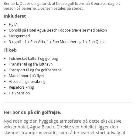
Bemærk: Det er obligatorisk at betale golf licens på 3 euro pr. dag pr.
person på banerne. Licensen betales på stedet.
Inkluderet
Fly t/r
Ophold på Hotel Agua Beach i dobbeltværelse med balkon
Morgenmad
3 x golf – 1 x Son Vida, 1 x Son Muntaner og 1 x Son Quint
Tilkøb
Indchecket kuffert og golfbag
Transfer til og fra lufthavn
Transport til og fra golfbanerne
Mad ombord på flyet
Afbestillingsforsikring
Rejseforsikring
Halvpension
Her bor du på din golfrejse.
Nyd roen og den hyggelige atmosfære på dette eksklusive
voksenhotel, Agua Beach. Direkte ved hotellet ligger den
skønne strandpromenade, som råder over et stort udvalg af