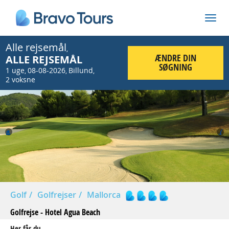
Alle rejsemål
,
ÆNDRE DIN
ALLE REJSEMÅL
SØGNING
1 uge
08-08-2026
Billund
,
,
,
2 voksne
Prev
Nex
Golf
Golfrejser
Mallorca
Golfrejse - Hotel Agua Beach
Her får du