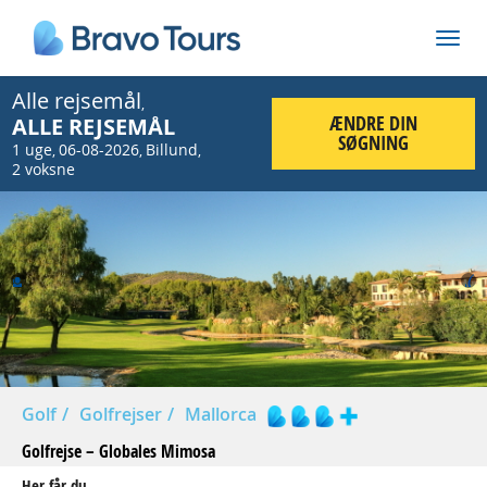
Alle rejsemål
,
ÆNDRE DIN
ALLE REJSEMÅL
SØGNING
1 uge
06-08-2026
Billund
,
,
,
2 voksne
Prev
Nex
Golf
Golfrejser
Mallorca
Golfrejse – Globales Mimosa
Her får du