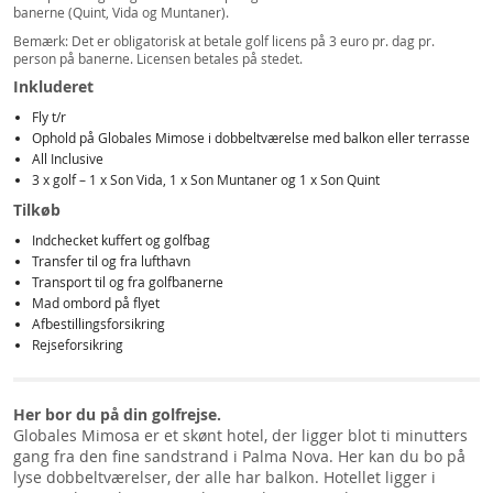
banerne (Quint, Vida og Muntaner).
Bemærk: Det er obligatorisk at betale golf licens på 3 euro pr. dag pr.
person på banerne. Licensen betales på stedet.
Inkluderet
Fly t/r
Ophold på Globales Mimose i dobbeltværelse med balkon eller terrasse
All Inclusive
3 x golf – 1 x Son Vida, 1 x Son Muntaner og 1 x Son Quint
Tilkøb
Indchecket kuffert og golfbag
Transfer til og fra lufthavn
Transport til og fra golfbanerne
Mad ombord på flyet
Afbestillingsforsikring
Rejseforsikring
Her bor du på din golfrejse.
Globales Mimosa er et skønt hotel, der ligger blot ti minutters
gang fra den fine sandstrand i Palma Nova. Her kan du bo på
lyse dobbeltværelser, der alle har balkon. Hotellet ligger i