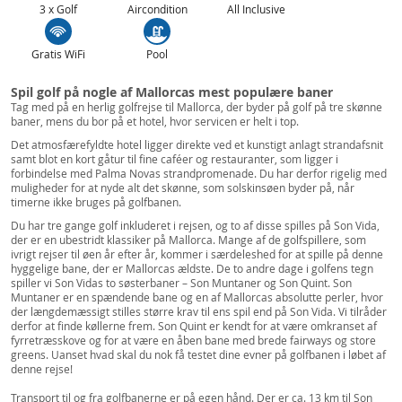
3 x Golf
Aircondition
All Inclusive
Gratis WiFi
Pool
Spil golf på nogle af Mallorcas mest populære baner
Tag med på en herlig golfrejse til Mallorca, der byder på golf på tre skønne
baner, mens du bor på et hotel, hvor servicen er helt i top.
Det atmosfærefyldte hotel ligger direkte ved et kunstigt anlagt strandafsnit
samt blot en kort gåtur til fine caféer og restauranter, som ligger i
forbindelse med Palma Novas strandpromenade. Du har derfor rigelig med
muligheder for at nyde alt det skønne, som solskinsøen byder på, når
timerne ikke bruges på golfbanen.
Du har tre gange golf inkluderet i rejsen, og to af disse spilles på Son Vida,
der er en ubestridt klassiker på Mallorca. Mange af de golfspillere, som
ivrigt rejser til øen år efter år, kommer i særdeleshed for at spille på denne
hyggelige bane, der er Mallorcas ældste. De to andre dage i golfens tegn
spiller vi Son Vidas to søsterbaner – Son Muntaner og Son Quint. Son
Muntaner er en spændende bane og en af Mallorcas absolutte perler, hvor
der længdemæssigt stilles større krav til ens spil end på Son Vida. Vi tilråder
derfor at finde køllerne frem. Son Quint er kendt for at være omkranset af
fyrretræsskove og for at være en åben bane med brede fairways og store
greens. Uanset hvad skal du nok få testet dine evner på golfbanen i løbet af
denne rejse!
Transport til og fra golfbanerne er på egen hånd. Der er ca. 13 km til Son