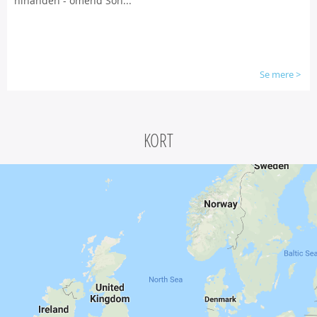
hinanden - omend Son...
Se mere
>
KORT