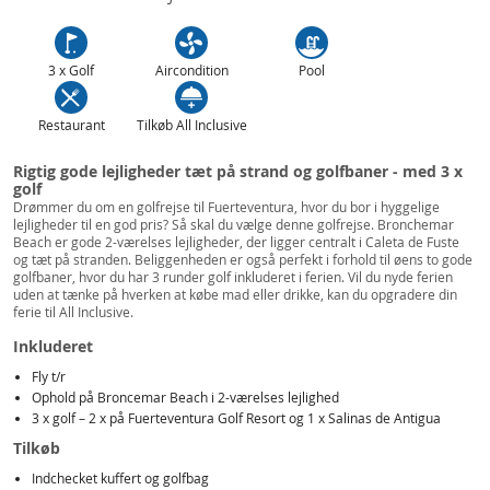
3 x Golf
Aircondition
Pool
Restaurant
Tilkøb All Inclusive
Rigtig gode lejligheder tæt på strand og golfbaner - med 3 x
golf
Drømmer du om en golfrejse til Fuerteventura, hvor du bor i hyggelige
lejligheder til en god pris? Så skal du vælge denne golfrejse. Bronchemar
Beach er gode 2-værelses lejligheder, der ligger centralt i Caleta de Fuste
og tæt på stranden. Beliggenheden er også perfekt i forhold til øens to gode
golfbaner, hvor du har 3 runder golf inkluderet i ferien. Vil du nyde ferien
uden at tænke på hverken at købe mad eller drikke, kan du opgradere din
ferie til All Inclusive.
Inkluderet
Fly t/r
Ophold på Broncemar Beach i 2-værelses lejlighed
3 x golf – 2 x på Fuerteventura Golf Resort og 1 x Salinas de Antigua
Tilkøb
Indchecket kuffert og golfbag