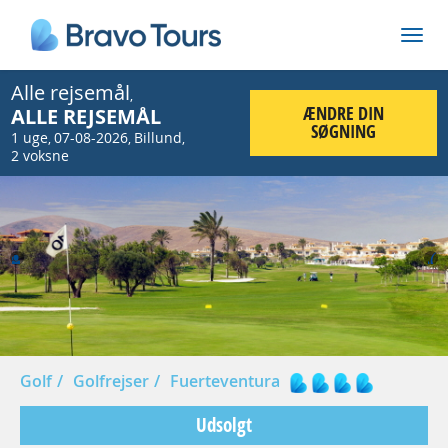
Alle rejsemål
,
ÆNDRE DIN
ALLE REJSEMÅL
SØGNING
1 uge
07-08-2026
Billund
,
,
,
2 voksne
Prev
Nex
Golf
Golfrejser
Fuerteventura
Udsolgt