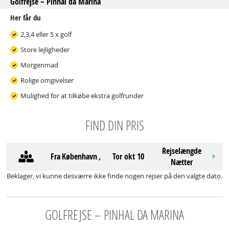
Golfrejse – Pinhal da Marina
Her får du
2,3,4 eller 5 x golf
Store lejligheder
Morgenmad
Rolige omgivelser
Mulighed for at tilkøbe ekstra golfrunder
FIND DIN PRIS
Rejselængde
Fra
København
,
tor okt 10
Nætter
Beklager, vi kunne desværre ikke finde nogen rejser på den valgte dato.
GOLFREJSE – PINHAL DA MARINA