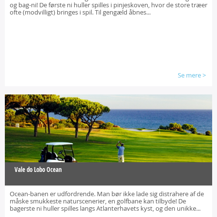
og bag-ni! De første ni huller spilles i pinjeskoven, hvor de store træer
ofte (modvilligt) bringes i spil. Til gengæld åbnes...
Se mere
>
Vale do Lobo Ocean
Ocean-banen er udfordrende. Man bør ikke lade sig distrahere af de
måske smukkeste naturscenerier, en golfbane kan tilbyde! De
bagerste ni huller spilles langs Atlanterhavets kyst, og den unikke...