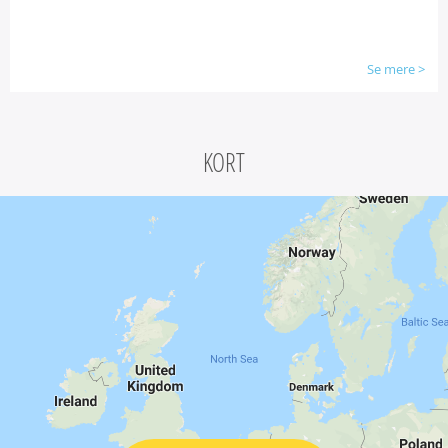
Se mere
>
KORT