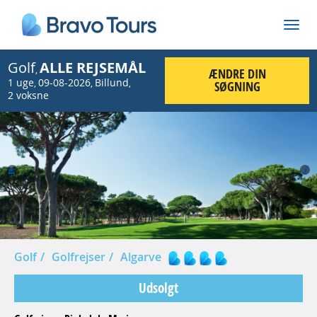
Golf
ALLE REJSEMÅL
,
ÆNDRE DIN
1 uge
09-08-2026
Billund
,
,
,
SØGNING
2 voksne
Prev
Nex
Golf
Golfrejser
Algarve
Udsolgt