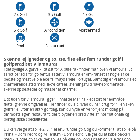
2 x Golf
3 x Golf
4 x Golf
5 x Golf
Aircondition
Morgenmad
Pool
Restaurant
Skønne lejligheder og to, tre, fire eller fem runder golf i
golfparadiset Vilamoura!
I det sydlige Algarve - lidt øst for Albufeira - finder man byen Vilamoura. Et
sandt paradis for golfentusiaster! Vilamoura er omkranset af nogle af de
bedste og mest velplejede fairways i hele Portugal. Samtidig er Vilamoura et
charmerende sted med lækre cafeer, stemingsfuld havnepromenade,
skønne spisesteder og masser af charme!
Lidt uden for Vilamoura ligger Pinhal de Marina – et stort ferieområde i
flotte, grønne omgivelser. Her finder du alt, hvad du har brug for til en skøn
golfferie. Efter en aktiv golfdag, kan du nyde en velfortjent middag på
områdets egen restaurant, der tilbyder en bred vifte af internationale og
portugisiske specialiteter.
Du kan vælge at spille 2, 3, 4 eller 5 runder golf, og du kommer til at spille på
Pinhal - Dom Pedro og Millenium - Dom Pedro. Vælger du at købe pakken
med 2 runder golf skal der spilles på Vale do Lobo Ocean og Vale do Lobo