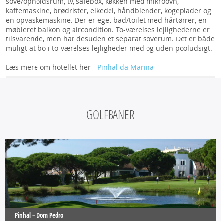
sove/opholdsrum, tv, safebox, køkken med mikroovn,
kaffemaskine, brødrister, elkedel, håndblender, kogeplader og
en opvaskemaskine. Der er eget bad/toilet med hårtørrer, en
møbleret balkon og aircondition. To-værelses lejlighederne er
tilsvarende, men har desuden et separat soverum. Det er både
muligt at bo i to-værelses lejligheder med og uden pooludsigt.
Læs mere om hotellet her -
Pinhal da Marina
GOLFBANER
Pinhal – Dom Pedro