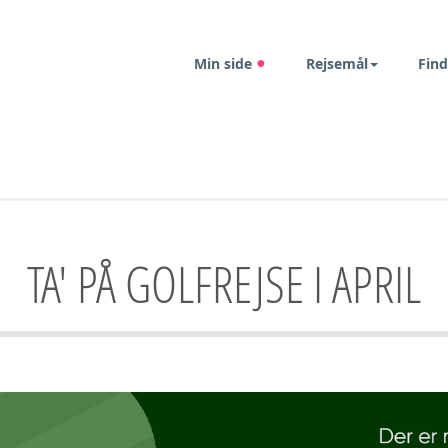
Min side
Rejsemål
Find
TA' PÅ GOLFREJSE I APRIL