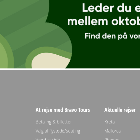
At rejse med Bravo Tours
Aktuelle rejser
Betaling & billetter
Kreta
Valg af flysæde/seating
Mallorca
Værd at vide
Rhodos