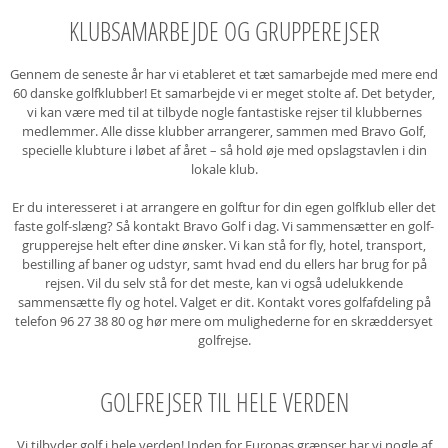
KLUBSAMARBEJDE OG GRUPPEREJSER
Gennem de seneste år har vi etableret et tæt samarbejde med mere end
60 danske golfklubber! Et samarbejde vi er meget stolte af. Det betyder,
vi kan være med til at tilbyde nogle fantastiske rejser til klubbernes
medlemmer. Alle disse klubber arrangerer, sammen med Bravo Golf,
specielle klubture i løbet af året – så hold øje med opslagstavlen i din
lokale klub.
Er du interesseret i at arrangere en golftur for din egen golfklub eller det
faste golf-slæng? Så kontakt Bravo Golf i dag. Vi sammensætter en golf-
grupperejse helt efter dine ønsker. Vi kan stå for fly, hotel, transport,
bestilling af baner og udstyr, samt hvad end du ellers har brug for på
rejsen. Vil du selv stå for det meste, kan vi også udelukkende
sammensætte fly og hotel. Valget er dit. Kontakt vores golfafdeling på
telefon 96 27 38 80 og hør mere om mulighederne for en skræddersyet
golfrejse.
GOLFREJSER TIL HELE VERDEN
Vi tilbyder golf i hele verden! Inden for Europas grænser har vi nogle af