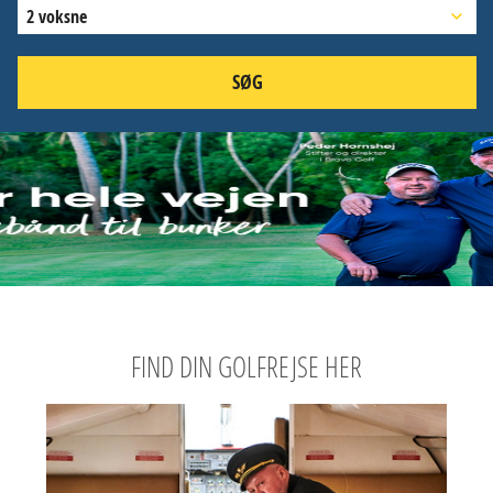
2 voksne
SØG
FIND DIN GOLFREJSE HER