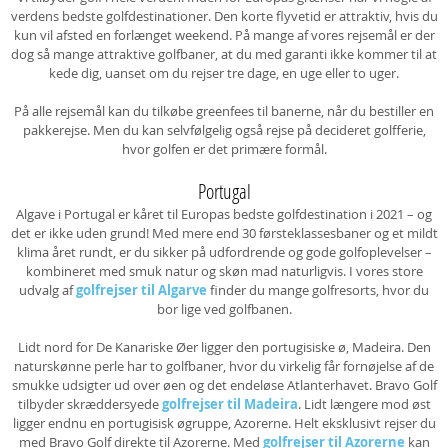
verdens bedste golfdestinationer. Den korte flyvetid er attraktiv, hvis du
kun vil afsted en forlænget weekend. På mange af vores rejsemål er der
dog så mange attraktive golfbaner, at du med garanti ikke kommer til at
kede dig, uanset om du rejser tre dage, en uge eller to uger.
På alle rejsemål kan du tilkøbe greenfees til banerne, når du bestiller en
pakkerejse. Men du kan selvfølgelig også rejse på decideret golfferie,
hvor golfen er det primære formål.
Portugal
Algave i Portugal er kåret til Europas bedste golfdestination i 2021 – og
det er ikke uden grund! Med mere end 30 førsteklassesbaner og et mildt
klima året rundt, er du sikker på udfordrende og gode golfoplevelser –
kombineret med smuk natur og skøn mad naturligvis. I vores store
udvalg af
golfrejser til Algarve
finder du mange golfresorts, hvor du
bor lige ved golfbanen.
Lidt nord for De Kanariske Øer ligger den portugisiske ø, Madeira. Den
naturskønne perle har to golfbaner, hvor du virkelig får fornøjelse af de
smukke udsigter ud over øen og det endeløse Atlanterhavet. Bravo Golf
tilbyder skræddersyede
golfrejser til Madeira
. Lidt længere mod øst
ligger endnu en portugisisk øgruppe, Azorerne. Helt eksklusivt rejser du
med Bravo Golf direkte til Azorerne. Med
golfrejser til Azorerne
kan