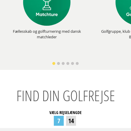
Fællesskab og golfturnering med dansk
Golfgruppe, klub 
matchleder
B
FIND DIN GOLFREJSE
VÆLG REJSELÆNGDE
7
14