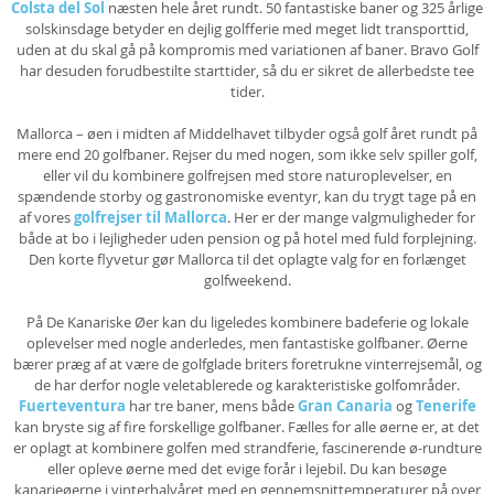
Colsta del Sol
næsten hele året rundt. 50 fantastiske baner og 325 årlige
solskinsdage betyder en dejlig golfferie med meget lidt transporttid,
uden at du skal gå på kompromis med variationen af baner. Bravo Golf
har desuden forudbestilte starttider, så du er sikret de allerbedste tee
tider.
Mallorca – øen i midten af Middelhavet tilbyder også golf året rundt på
mere end 20 golfbaner. Rejser du med nogen, som ikke selv spiller golf,
eller vil du kombinere golfrejsen med store naturoplevelser, en
spændende storby og gastronomiske eventyr, kan du trygt tage på en
af vores
golfrejser til Mallorca
. Her er der mange valgmuligheder for
både at bo i lejligheder uden pension og på hotel med fuld forplejning.
Den korte flyvetur gør Mallorca til det oplagte valg for en forlænget
golfweekend.
På De Kanariske Øer kan du ligeledes kombinere badeferie og lokale
oplevelser med nogle anderledes, men fantastiske golfbaner. Øerne
bærer præg af at være de golfglade briters foretrukne vinterrejsemål, og
de har derfor nogle veletablerede og karakteristiske golfområder.
Fuerteventura
har tre baner, mens både
Gran Canaria
og
Tenerife
kan bryste sig af fire forskellige golfbaner. Fælles for alle øerne er, at det
er oplagt at kombinere golfen med strandferie, fascinerende ø-rundture
eller opleve øerne med det evige forår i lejebil. Du kan besøge
kanarieøerne i vinterhalvåret med en gennemsnittemperaturer på over