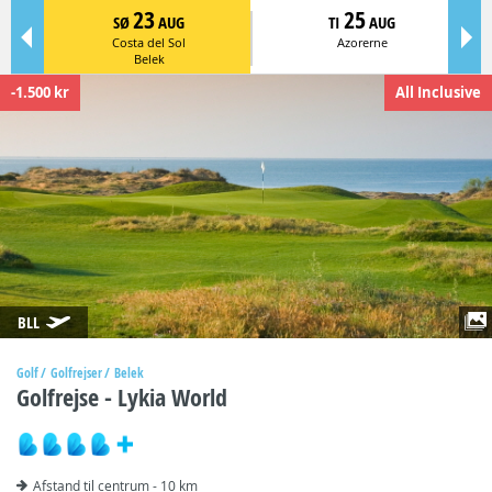
23
25
SØ
AUG
TI
AUG
Costa del Sol
Azorerne
Belek
-1.500 kr
All Inclusive
BLL
Golf
Golfrejser
Belek
Golfrejse - Lykia World
Afstand til centrum - 10 km