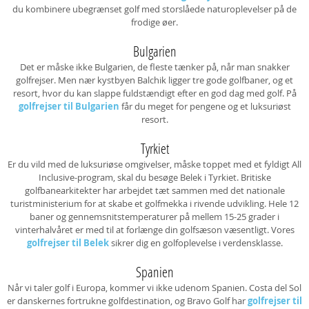
du kombinere ubegrænset golf med storslåede naturoplevelser på de
frodige øer.
Bulgarien
Det er måske ikke Bulgarien, de fleste tænker på, når man snakker
golfrejser. Men nær kystbyen Balchik ligger tre gode golfbaner, og et
resort, hvor du kan slappe fuldstændigt efter en god dag med golf. På
golfrejser til Bulgarien
får du meget for pengene og et luksuriøst
resort.
Tyrkiet
Er du vild med de luksuriøse omgivelser, måske toppet med et fyldigt All
Inclusive-program, skal du besøge Belek i Tyrkiet. Britiske
golfbanearkitekter har arbejdet tæt sammen med det nationale
turistministerium for at skabe et golfmekka i rivende udvikling. Hele 12
baner og gennemsnitstemperaturer på mellem 15-25 grader i
vinterhalvåret er med til at forlænge din golfsæson væsentligt. Vores
golfrejser til Belek
sikrer dig en golfoplevelse i verdensklasse.
Spanien
Når vi taler golf i Europa, kommer vi ikke udenom Spanien. Costa del Sol
er danskernes fortrukne golfdestination, og Bravo Golf har
golfrejser til