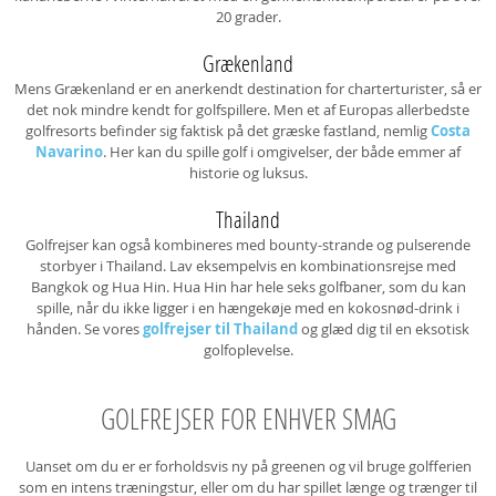
20 grader.
Grækenland
Mens Grækenland er en anerkendt destination for charterturister, så er
det nok mindre kendt for golfspillere. Men et af Europas allerbedste
golfresorts befinder sig faktisk på det græske fastland, nemlig
Costa
Navarino
. Her kan du spille golf i omgivelser, der både emmer af
historie og luksus.
Thailand
Golfrejser kan også kombineres med bounty-strande og pulserende
storbyer i Thailand. Lav eksempelvis en kombinationsrejse med
Bangkok og Hua Hin. Hua Hin har hele seks golfbaner, som du kan
spille, når du ikke ligger i en hængekøje med en kokosnød-drink i
hånden. Se vores
golfrejser til Thailand
og glæd dig til en eksotisk
golfoplevelse.
GOLFREJSER FOR ENHVER SMAG
Uanset om du er er forholdsvis ny på greenen og vil bruge golfferien
som en intens træningstur, eller om du har spillet længe og trænger til