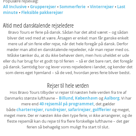
Populære rejsevalg:
All Inclusive
⦁
Grupperejser
⦁
Sommerferie
⦁
Vinterrejser
⦁
Last
minute
⦁
Fleksible pakkerejser
Altid med dansktalende rejseledere
Bravo Tours er ferie på dansk. Sådan har det altid været – og sådan
bliver det ved med at være. Årsagen er enkel: man får ganske enkelt
mere ud af sin ferie eller rejse, når det hele foregår på dansk. Derfor
møder man altid en dansktalende rejseleder, når man rejser med os.
Måske tænker du, at du ikke behøver dem, men hvis uheldet er ude
eller du har brug for et godt tip til ferien – så er det bare rart, det foregår
på dansk. Samtidig bor og lever vores rejseledere i landet, og kender det
som deres eget hjemland – så de ved, hvordan jeres ferie bliver bedst.
Rejser til hele verden
Hos Bravo Tours tilbyder vi rejser til næsten hele verden fra tre af
Danmarks største lufthavne –
Billund
,
København
og
Aalborg
. Vi har
mere end
40 rejsemål på programmet
, det gælder
både
charterrejser
,
rundrejser
,
safarirejser
,
golfferier
og meget,
meget mere. Der er næsten ikke den type ferie, vi ikke arrangerer, og de
fleste rejsemål kan du rejse til fra flere forskellige lufthavne – det gør
ferien så behagelig som muligt fra start til slut.