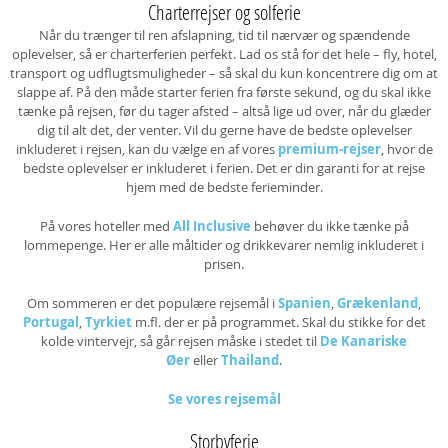
Charterrejser og solferie
Når du trænger til ren afslapning, tid til nærvær og spændende
oplevelser, så er charterferien perfekt. Lad os stå for det hele – fly, hotel,
transport og udflugtsmuligheder – så skal du kun koncentrere dig om at
slappe af. På den måde starter ferien fra første sekund, og du skal ikke
tænke på rejsen, før du tager afsted – altså lige ud over, når du glæder
dig til alt det, der venter. Vil du gerne have de bedste oplevelser
inkluderet i rejsen, kan du vælge en af vores
premium-rejser
, hvor de
bedste oplevelser er inkluderet i ferien. Det er din garanti for at rejse
hjem med de bedste ferieminder.
På vores hoteller med
All Inclusive
behøver du ikke tænke på
lommepenge. Her er alle måltider og drikkevarer nemlig inkluderet i
prisen.
Om sommeren er det populære rejsemål i
Spanien
,
Grækenland
,
Portugal
,
Tyrkiet
m.fl. der er på programmet. Skal du stikke for det
kolde vintervejr, så går rejsen måske i stedet til
De Kanariske
Øer
eller
Thailand
.
Se vores rejsemål
Storbyferie