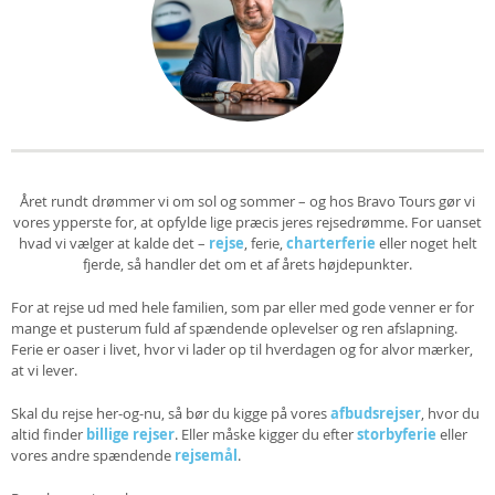
Året rundt drømmer vi om sol og sommer – og hos Bravo Tours gør vi
vores ypperste for, at opfylde lige præcis jeres rejsedrømme. For uanset
hvad vi vælger at kalde det –
rejse
, ferie,
charterferie
eller noget helt
fjerde, så handler det om et af årets højdepunkter.
For at rejse ud med hele familien, som par eller med gode venner er for
mange et pusterum fuld af spændende oplevelser og ren afslapning.
Ferie er oaser i livet, hvor vi lader op til hverdagen og for alvor mærker,
at vi lever.
Skal du rejse her-og-nu, så bør du kigge på vores
afbudsrejser
, hvor du
altid finder
billige rejser
. Eller måske kigger du efter
storbyferie
eller
vores andre spændende
rejsemål
.