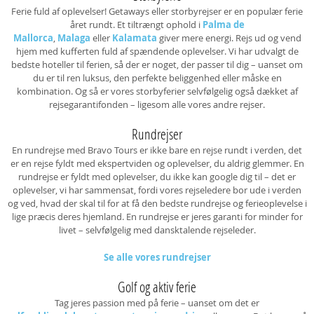
Ferie fuld af oplevelser! Getaways eller storbyrejser er en populær ferie
året rundt. Et tiltrængt ophold i
Palma de
Mallorca
,
Malaga
eller
Kalamata
giver mere energi. Rejs ud og vend
hjem med kufferten fuld af spændende oplevelser. Vi har udvalgt de
bedste hoteller til ferien, så der er noget, der passer til dig – uanset om
du er til ren luksus, den perfekte beliggenhed eller måske en
kombination. Og så er vores storbyferier selvfølgelig også dækket af
rejsegarantifonden – ligesom alle vores andre rejser.
Rundrejser
En rundrejse med Bravo Tours er ikke bare en rejse rundt i verden, det
er en rejse fyldt med ekspertviden og oplevelser, du aldrig glemmer. En
rundrejse er fyldt med oplevelser, du ikke kan google dig til – det er
oplevelser, vi har sammensat, fordi vores rejseledere bor ude i verden
og ved, hvad der skal til for at få den bedste rundrejse og ferieoplevelse i
lige præcis deres hjemland. En rundrejse er jeres garanti for minder for
livet – selvfølgelig med dansktalende rejseleder.
Se alle vores rundrejser
Golf og aktiv ferie
Tag jeres passion med på ferie – uanset om det er