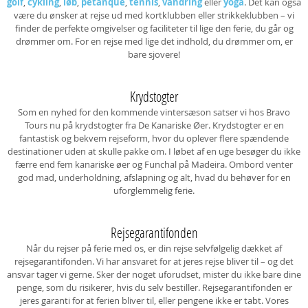
golf
,
cykling
,
løb
,
petanque
,
tennis
,
vandring
eller
yoga
. Det kan også
være du ønsker at rejse ud med kortklubben eller strikkeklubben – vi
finder de perfekte omgivelser og faciliteter til lige den ferie, du går og
drømmer om. For en rejse med lige det indhold, du drømmer om, er
bare sjovere!
Krydstogter
Som en nyhed for den kommende vintersæson satser vi hos Bravo
Tours nu på krydstogter fra De Kanariske Øer. Krydstogter er en
fantastisk og bekvem rejseform, hvor du oplever flere spændende
destinationer uden at skulle pakke om. I løbet af en uge besøger du ikke
færre end fem kanariske øer og Funchal på Madeira. Ombord venter
god mad, underholdning, afslapning og alt, hvad du behøver for en
uforglemmelig ferie.
Rejsegarantifonden
Når du rejser på ferie med os, er din rejse selvfølgelig dækket af
rejsegarantifonden. Vi har ansvaret for at jeres rejse bliver til – og det
ansvar tager vi gerne. Sker der noget uforudset, mister du ikke bare dine
penge, som du risikerer, hvis du selv bestiller. Rejsegarantifonden er
jeres garanti for at ferien bliver til, eller pengene ikke er tabt. Vores